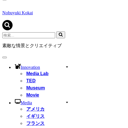
ナ
ビ
ゲ
Nobuyuki Kokai
ー
シ
ョ
ン
検
メ
索...
ニ
素敵な情景とクリエイティブ
ュ
ー
ナ
ビ
Innovation
ゲ
Media Lab
ー
シ
TED
ョ
Museum
ン
Movie
メ
ニ
Media
ュ
アメリカ
ー
イギリス
フランス