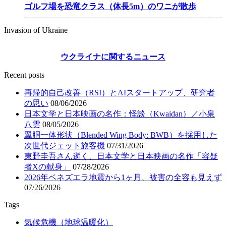
ゴルフ場を恐竜クラス（体長5m）のワニが散歩
Invasion of Ukraine
ウクライナに関するニュース
Recent posts
再帰的自己改善（RSI）とAIスタートアップ、研究者
の思い
08/06/2026
日本文学と日本映画の名作：怪談（Kwaidan）／小泉
八雲
08/05/2026
翼胴一体形状（Blended Wing Body: BWB）を採用した
次世代ジェット旅客機
07/31/2026
東野圭吾さん逝く、日本文学と日本映画の名作「容疑
者Xの献身」
07/28/2026
2026年ベネズエラ地震から1ヶ月、被害の全容も見えず
07/26/2026
Tags
気候危機（地球温暖化）