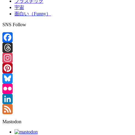
プラスチック
宇宙
面白い（Funny）
SNS Follow
Facebook
Threads
Instagram
Pinterest
Bluesky
Flickr
LinkedIn
Feed
Mastodon