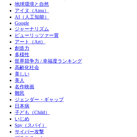
地球環境と自然
アイヌ（Ainu）
AI（人工知能）
Google
ジャーナリズム
ピューリッツァー賞
アート（Art）
創造力
多様性
世界競争力 / 幸福度ランキング
高齢化社会
美しい
美人
名作映画
難民
ジェンダー・ギャップ
日本病
子ども（Child）
いじめ
Spy（スパイ）
サイバー攻撃