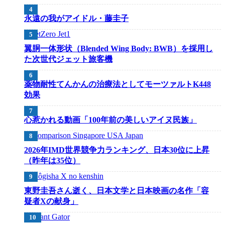
永遠の我がアイドル・藤圭子
翼胴一体形状（Blended Wing Body: BWB）を採用し
た次世代ジェット旅客機
薬物耐性てんかんの治療法としてモーツァルトK448
効果
心惹かれる動画「100年前の美しいアイヌ民族」
2026年IMD世界競争力ランキング、日本30位に上昇
（昨年は35位）
東野圭吾さん逝く、日本文学と日本映画の名作「容
疑者Xの献身」