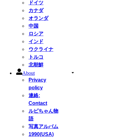
ドイツ
カナダ
オランダ
中国
ロシア
インド
ウクライナ
トルコ
北朝鮮
About
Privacy
policy
連絡:
Contact
ルピちゃん物
語
写真アルバム
1990(USA)