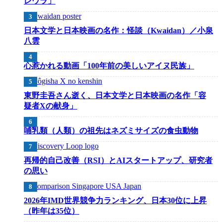
レウラ」
日本文学と日本映画の名作：怪談（Kwaidan）／小泉
八雲
心惹かれる動画「100年前の美しいアイヌ民族」
東野圭吾さん逝く、日本文学と日本映画の名作「容
疑者Xの献身」
哺乳類（人類）の祖先はネズミサイズの食虫動物
再帰的自己改善（RSI）とAIスタートアップ、研究者
の思い
2026年IMD世界競争力ランキング、日本30位に上昇
（昨年は35位）