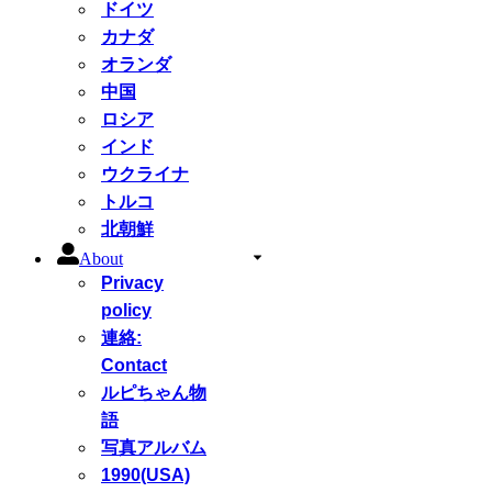
ドイツ
カナダ
オランダ
中国
ロシア
インド
ウクライナ
トルコ
北朝鮮
About
Privacy
policy
連絡:
Contact
ルピちゃん物
語
写真アルバム
1990(USA)