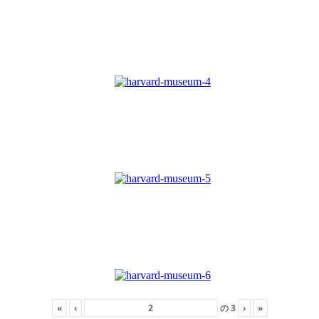
«
‹
の
3
›
»