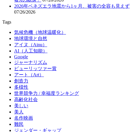
2026年ベネズエラ地震から1ヶ月、被害の全容も見えず
07/26/2026
Tags
気候危機（地球温暖化）
地球環境と自然
アイヌ（Ainu）
AI（人工知能）
Google
ジャーナリズム
ピューリッツァー賞
アート（Art）
創造力
多様性
世界競争力 / 幸福度ランキング
高齢化社会
美しい
美人
名作映画
難民
ジェンダー・ギャップ