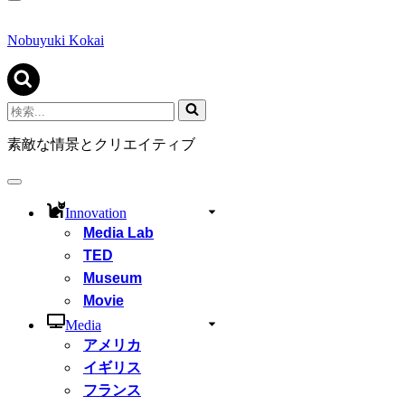
ナ
ビ
ゲ
Nobuyuki Kokai
ー
シ
ョ
ン
検
メ
索...
ニ
素敵な情景とクリエイティブ
ュ
ー
ナ
ビ
Innovation
ゲ
Media Lab
ー
シ
TED
ョ
Museum
ン
Movie
メ
ニ
Media
ュ
アメリカ
ー
イギリス
フランス