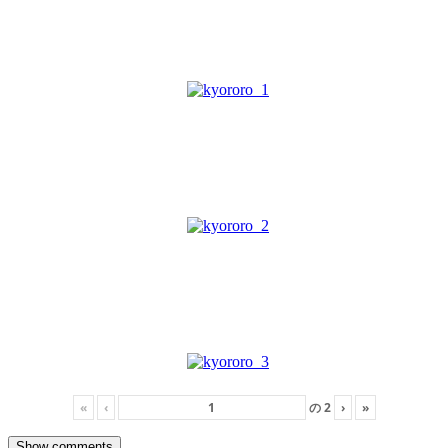
«
‹
の
2
›
»
Show comments