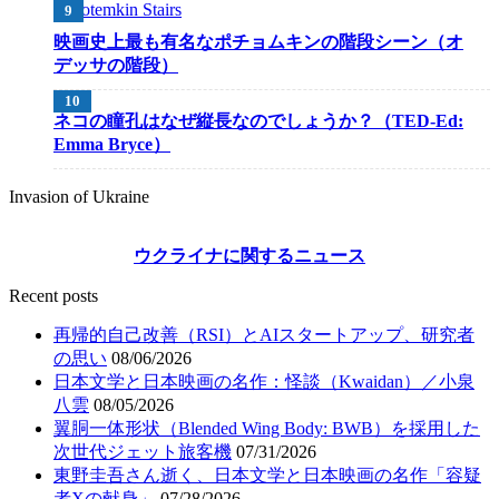
映画史上最も有名なポチョムキンの階段シーン（オ
デッサの階段）
ネコの瞳孔はなぜ縦長なのでしょうか？（TED-Ed:
Emma Bryce）
Invasion of Ukraine
ウクライナに関するニュース
Recent posts
再帰的自己改善（RSI）とAIスタートアップ、研究者
の思い
08/06/2026
日本文学と日本映画の名作：怪談（Kwaidan）／小泉
八雲
08/05/2026
翼胴一体形状（Blended Wing Body: BWB）を採用した
次世代ジェット旅客機
07/31/2026
東野圭吾さん逝く、日本文学と日本映画の名作「容疑
者Xの献身」
07/28/2026