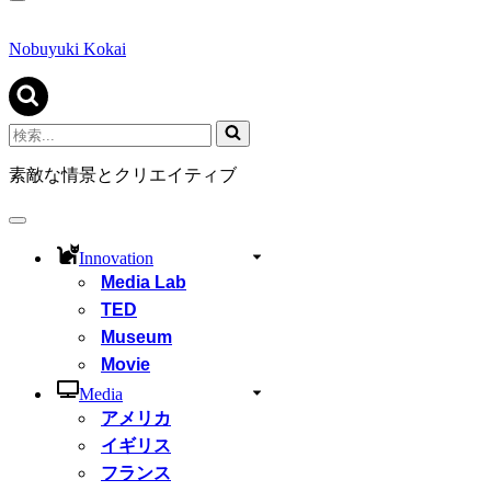
ナ
ビ
ゲ
Nobuyuki Kokai
ー
シ
ョ
ン
検
メ
索...
ニ
素敵な情景とクリエイティブ
ュ
ー
ナ
ビ
Innovation
ゲ
Media Lab
ー
シ
TED
ョ
Museum
ン
Movie
メ
ニ
Media
ュ
アメリカ
ー
イギリス
フランス