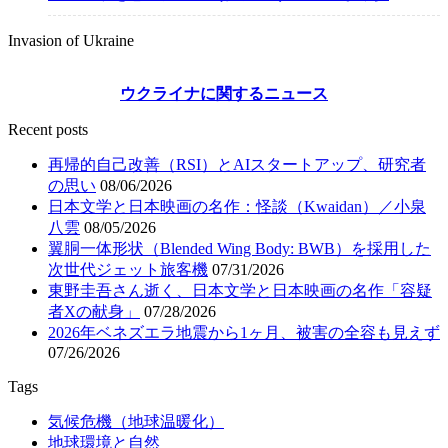
Invasion of Ukraine
ウクライナに関するニュース
Recent posts
再帰的自己改善（RSI）とAIスタートアップ、研究者
の思い
08/06/2026
日本文学と日本映画の名作：怪談（Kwaidan）／小泉
八雲
08/05/2026
翼胴一体形状（Blended Wing Body: BWB）を採用した
次世代ジェット旅客機
07/31/2026
東野圭吾さん逝く、日本文学と日本映画の名作「容疑
者Xの献身」
07/28/2026
2026年ベネズエラ地震から1ヶ月、被害の全容も見えず
07/26/2026
Tags
気候危機（地球温暖化）
地球環境と自然