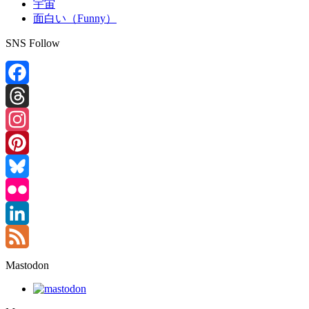
宇宙
面白い（Funny）
SNS Follow
Facebook
Threads
Instagram
Pinterest
Bluesky
Flickr
LinkedIn
Feed
Mastodon