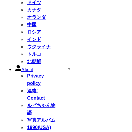
ドイツ
カナダ
オランダ
中国
ロシア
インド
ウクライナ
トルコ
北朝鮮
About
Privacy
policy
連絡:
Contact
ルピちゃん物
語
写真アルバム
1990(USA)