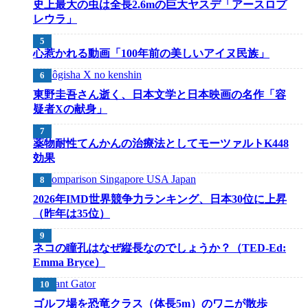
史上最大の虫は全長2.6mの巨大ヤスデ「アースロプ
レウラ」
心惹かれる動画「100年前の美しいアイヌ民族」
東野圭吾さん逝く、日本文学と日本映画の名作「容
疑者Xの献身」
薬物耐性てんかんの治療法としてモーツァルトK448
効果
2026年IMD世界競争力ランキング、日本30位に上昇
（昨年は35位）
ネコの瞳孔はなぜ縦長なのでしょうか？（TED-Ed:
Emma Bryce）
ゴルフ場を恐竜クラス（体長5m）のワニが散歩