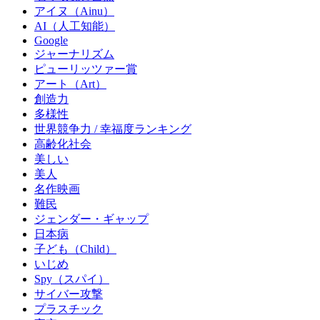
アイヌ（Ainu）
AI（人工知能）
Google
ジャーナリズム
ピューリッツァー賞
アート（Art）
創造力
多様性
世界競争力 / 幸福度ランキング
高齢化社会
美しい
美人
名作映画
難民
ジェンダー・ギャップ
日本病
子ども（Child）
いじめ
Spy（スパイ）
サイバー攻撃
プラスチック