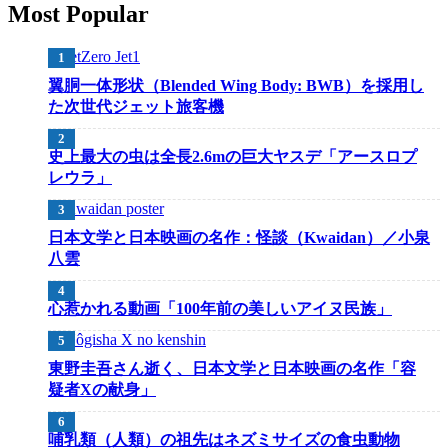
Most Popular
翼胴一体形状（Blended Wing Body: BWB）を採用し
た次世代ジェット旅客機
史上最大の虫は全長2.6mの巨大ヤスデ「アースロプ
レウラ」
日本文学と日本映画の名作：怪談（Kwaidan）／小泉
八雲
心惹かれる動画「100年前の美しいアイヌ民族」
東野圭吾さん逝く、日本文学と日本映画の名作「容
疑者Xの献身」
哺乳類（人類）の祖先はネズミサイズの食虫動物