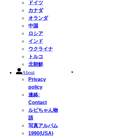
ドイツ
カナダ
オランダ
中国
ロシア
インド
ウクライナ
トルコ
北朝鮮
About
Privacy
policy
連絡:
Contact
ルピちゃん物
語
写真アルバム
1990(USA)