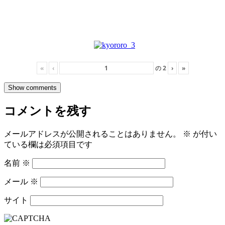
«
‹
の
2
›
»
Show comments
コメントを残す
メールアドレスが公開されることはありません。
※
が付い
ている欄は必須項目です
名前
※
メール
※
サイト