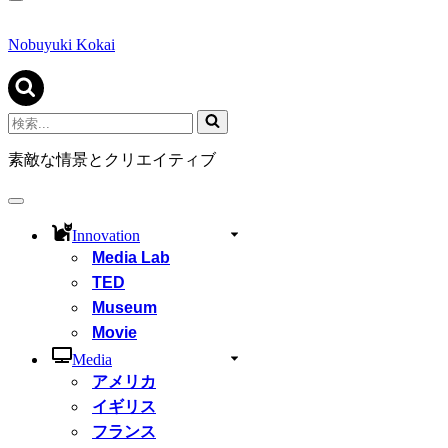
ナ
ビ
ゲ
Nobuyuki Kokai
ー
シ
ョ
ン
検
メ
索...
ニ
素敵な情景とクリエイティブ
ュ
ー
ナ
ビ
Innovation
ゲ
Media Lab
ー
シ
TED
ョ
Museum
ン
Movie
メ
ニ
Media
ュ
アメリカ
ー
イギリス
フランス