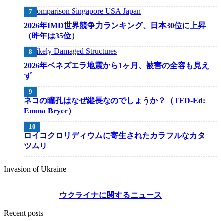
2026年IMD世界競争力ランキング、日本30位に上昇
（昨年は35位）
2026年ベネズエラ地震から1ヶ月、被害の全容も見え
ず
ネコの瞳孔はなぜ縦長なのでしょうか？（TED-Ed:
Emma Bryce）
ロイコクロリディウムに寄生されたカラフルなカタ
ツムリ
Invasion of Ukraine
ウクライナに関するニュース
Recent posts