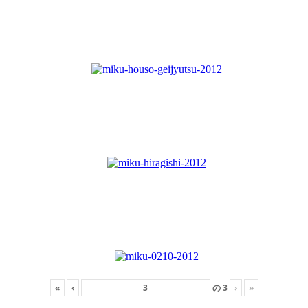
«
‹
の
3
›
»