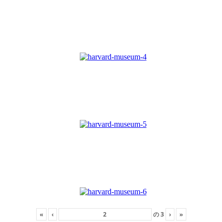
«
‹
の
3
›
»