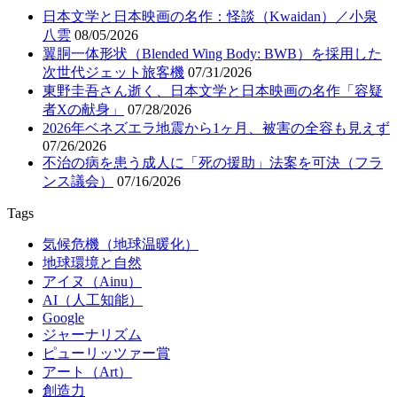
日本文学と日本映画の名作：怪談（Kwaidan）／小泉
八雲
08/05/2026
翼胴一体形状（Blended Wing Body: BWB）を採用した
次世代ジェット旅客機
07/31/2026
東野圭吾さん逝く、日本文学と日本映画の名作「容疑
者Xの献身」
07/28/2026
2026年ベネズエラ地震から1ヶ月、被害の全容も見えず
07/26/2026
不治の病を患う成人に「死の援助」法案を可決（フラ
ンス議会）
07/16/2026
Tags
気候危機（地球温暖化）
地球環境と自然
アイヌ（Ainu）
AI（人工知能）
Google
ジャーナリズム
ピューリッツァー賞
アート（Art）
創造力