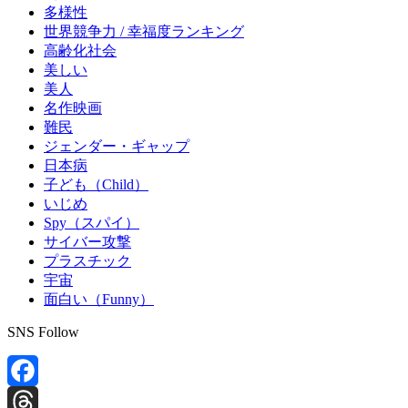
多様性
世界競争力 / 幸福度ランキング
高齢化社会
美しい
美人
名作映画
難民
ジェンダー・ギャップ
日本病
子ども（Child）
いじめ
Spy（スパイ）
サイバー攻撃
プラスチック
宇宙
面白い（Funny）
SNS Follow
Facebook