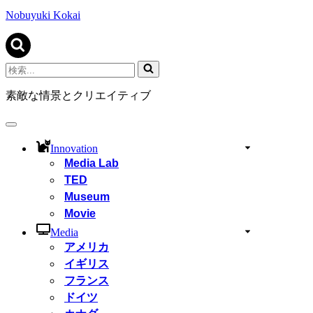
ビ
ゲ
Nobuyuki Kokai
ー
シ
ョ
ン
検
メ
索...
ニ
素敵な情景とクリエイティブ
ュ
ー
ナ
ビ
Innovation
ゲ
Media Lab
ー
TED
シ
ョ
Museum
ン
Movie
メ
ニ
Media
ュ
アメリカ
ー
イギリス
フランス
ドイツ