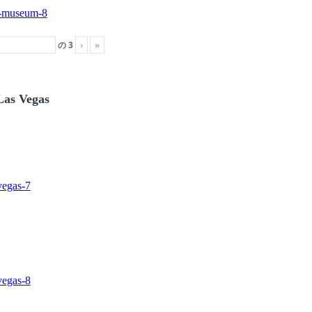
の
3
›
»
Las Vegas