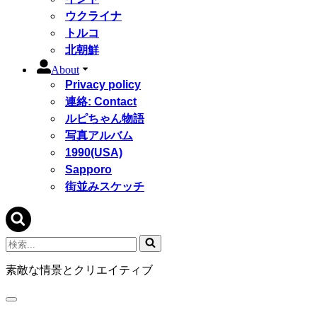
ウクライナ
トルコ
北朝鮮
About
Privacy policy
連絡: Contact
ルピちゃん物語
写真アルバム
1990(USA)
Sapporo
街並みスケッチ
検
索...
素敵な情景とクリエイティブ
ナ