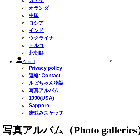
カナダ
オランダ
中国
ロシア
インド
ウクライナ
トルコ
北朝鮮
About
Privacy policy
連絡: Contact
ルピちゃん物語
写真アルバム
1990(USA)
Sapporo
街並みスケッチ
写真アルバム（Photo gallerie