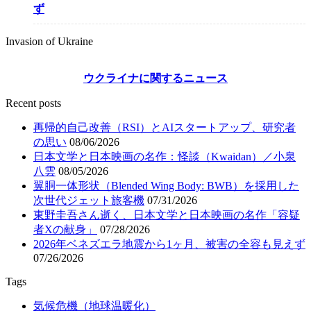
ず
Invasion of Ukraine
ウクライナに関するニュース
Recent posts
再帰的自己改善（RSI）とAIスタートアップ、研究者
の思い
08/06/2026
日本文学と日本映画の名作：怪談（Kwaidan）／小泉
八雲
08/05/2026
翼胴一体形状（Blended Wing Body: BWB）を採用した
次世代ジェット旅客機
07/31/2026
東野圭吾さん逝く、日本文学と日本映画の名作「容疑
者Xの献身」
07/28/2026
2026年ベネズエラ地震から1ヶ月、被害の全容も見えず
07/26/2026
Tags
気候危機（地球温暖化）