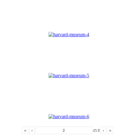
«
‹
の
3
›
»