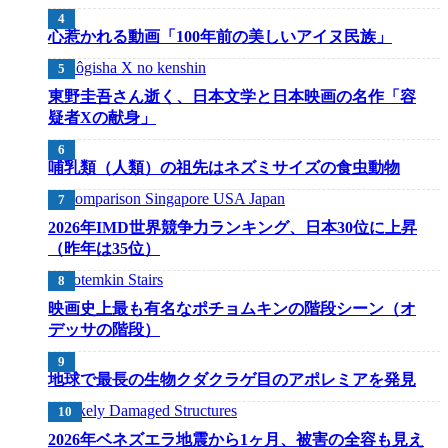
心惹かれる動画「100年前の美しいアイヌ民族」
東野圭吾さん逝く、日本文学と日本映画の名作「容
疑者Xの献身」
哺乳類（人類）の祖先はネズミサイズの食虫動物
2026年IMD世界競争力ランキング、日本30位に上昇
（昨年は35位）
映画史上最も有名なポチョムキンの階段シーン（オ
デッサの階段）
地球で最長の生物クダクラゲ目のアポレミアを発見
2026年ベネズエラ地震から1ヶ月、被害の全容も見え