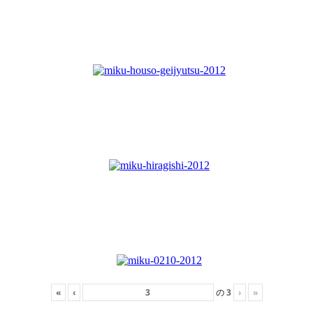
«
‹
の
3
›
»