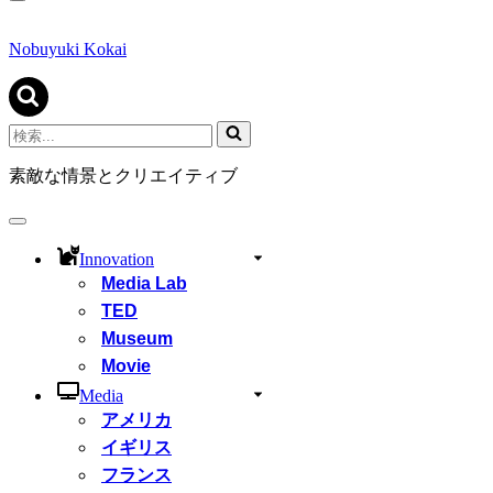
ナ
ビ
ゲ
Nobuyuki Kokai
ー
シ
ョ
ン
検
メ
索...
ニ
素敵な情景とクリエイティブ
ュ
ー
ナ
ビ
Innovation
ゲ
Media Lab
ー
シ
TED
ョ
Museum
ン
Movie
メ
ニ
Media
ュ
アメリカ
ー
イギリス
フランス