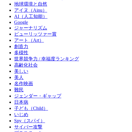
地球環境と自然
アイヌ（Ainu）
AI（人工知能）
Google
ジャーナリズム
ピューリッツァー賞
アート（Art）
創造力
多様性
世界競争力 / 幸福度ランキング
高齢化社会
美しい
美人
名作映画
難民
ジェンダー・ギャップ
日本病
子ども（Child）
いじめ
Spy（スパイ）
サイバー攻撃