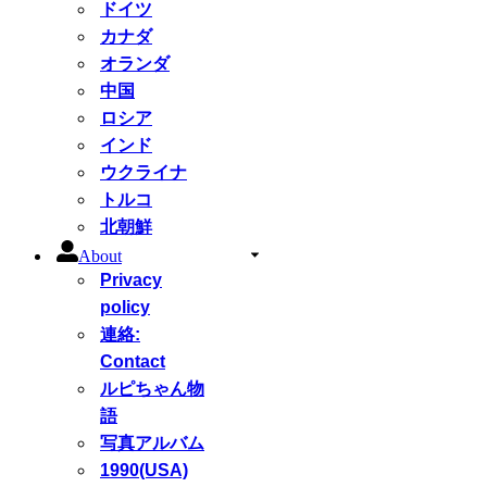
ドイツ
カナダ
オランダ
中国
ロシア
インド
ウクライナ
トルコ
北朝鮮
About
Privacy
policy
連絡:
Contact
ルピちゃん物
語
写真アルバム
1990(USA)