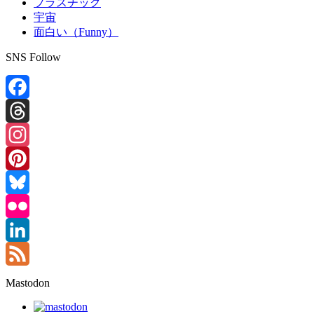
プラスチック
宇宙
面白い（Funny）
SNS Follow
Facebook
Threads
Instagram
Pinterest
Bluesky
Flickr
LinkedIn
Feed
Mastodon