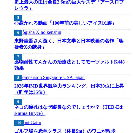
史上最大の虫は全長2.6mの巨大ヤスデ「アースロプ
レウラ」
心惹かれる動画「100年前の美しいアイヌ民族」
東野圭吾さん逝く、日本文学と日本映画の名作「容
疑者Xの献身」
薬物耐性てんかんの治療法としてモーツァルトK448
効果
2026年IMD世界競争力ランキング、日本30位に上昇
（昨年は35位）
ネコの瞳孔はなぜ縦長なのでしょうか？（TED-Ed:
Emma Bryce）
ゴルフ場を恐竜クラス（体長5m）のワニが散歩