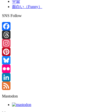
宇宙
面白い（Funny）
SNS Follow
Facebook
Threads
Instagram
Pinterest
Bluesky
Flickr
LinkedIn
Feed
Mastodon