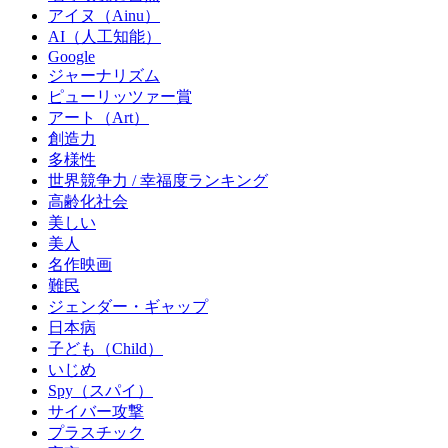
アイヌ（Ainu）
AI（人工知能）
Google
ジャーナリズム
ピューリッツァー賞
アート（Art）
創造力
多様性
世界競争力 / 幸福度ランキング
高齢化社会
美しい
美人
名作映画
難民
ジェンダー・ギャップ
日本病
子ども（Child）
いじめ
Spy（スパイ）
サイバー攻撃
プラスチック