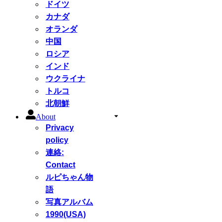
ドイツ
カナダ
オランダ
中国
ロシア
インド
ウクライナ
トルコ
北朝鮮
About
Privacy
policy
連絡:
Contact
ルピちゃん物
語
写真アルバム
1990(USA)