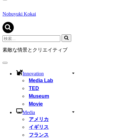
ナ
ビ
ゲ
Nobuyuki Kokai
ー
シ
ョ
ン
検
メ
索...
ニ
素敵な情景とクリエイティブ
ュ
ー
ナ
ビ
Innovation
ゲ
Media Lab
ー
シ
TED
ョ
Museum
ン
Movie
メ
ニ
Media
ュ
アメリカ
ー
イギリス
フランス