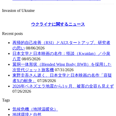
Invasion of Ukraine
ウクライナに関するニュース
Recent posts
再帰的自己改善（RSI）とAIスタートアップ、研究者
の思い
08/06/2026
日本文学と日本映画の名作：怪談（Kwaidan）／小泉
八雲
08/05/2026
翼胴一体形状（Blended Wing Body: BWB）を採用した
次世代ジェット旅客機
07/31/2026
東野圭吾さん逝く、日本文学と日本映画の名作「容疑
者Xの献身」
07/28/2026
2026年ベネズエラ地震から1ヶ月、被害の全容も見えず
07/26/2026
Tags
気候危機（地球温暖化）
地球環境と自然