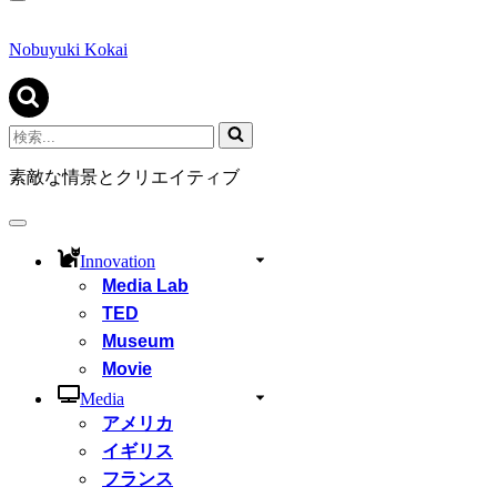
ナ
ビ
ゲ
Nobuyuki Kokai
ー
シ
ョ
ン
検
メ
索...
ニ
素敵な情景とクリエイティブ
ュ
ー
ナ
ビ
Innovation
ゲ
Media Lab
ー
シ
TED
ョ
Museum
ン
Movie
メ
ニ
Media
ュ
アメリカ
ー
イギリス
フランス