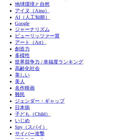
地球環境と自然
アイヌ（Ainu）
AI（人工知能）
Google
ジャーナリズム
ピューリッツァー賞
アート（Art）
創造力
多様性
世界競争力 / 幸福度ランキング
高齢化社会
美しい
美人
名作映画
難民
ジェンダー・ギャップ
日本病
子ども（Child）
いじめ
Spy（スパイ）
サイバー攻撃