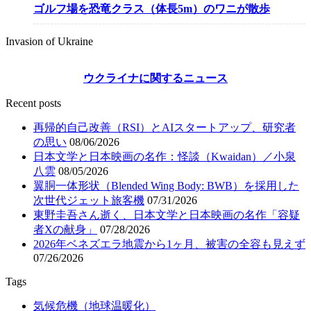
ゴルフ場を恐竜クラス（体長5m）のワニが散歩
Invasion of Ukraine
ウクライナに関するニュース
Recent posts
再帰的自己改善（RSI）とAIスタートアップ、研究者
の思い
08/06/2026
日本文学と日本映画の名作：怪談（Kwaidan）／小泉
八雲
08/05/2026
翼胴一体形状（Blended Wing Body: BWB）を採用した
次世代ジェット旅客機
07/31/2026
東野圭吾さん逝く、日本文学と日本映画の名作「容疑
者Xの献身」
07/28/2026
2026年ベネズエラ地震から1ヶ月、被害の全容も見えず
07/26/2026
Tags
気候危機（地球温暖化）