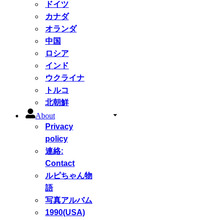
ドイツ
カナダ
オランダ
中国
ロシア
インド
ウクライナ
トルコ
北朝鮮
About
Privacy
policy
連絡:
Contact
ルピちゃん物
語
写真アルバム
1990(USA)