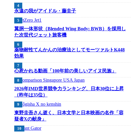
永遠の我がアイドル・藤圭子
翼胴一体形状（Blended Wing Body: BWB）を採用し
た次世代ジェット旅客機
薬物耐性てんかんの治療法としてモーツァルトK448
効果
心惹かれる動画「100年前の美しいアイヌ民族」
2026年IMD世界競争力ランキング、日本30位に上昇
（昨年は35位）
東野圭吾さん逝く、日本文学と日本映画の名作「容
疑者Xの献身」