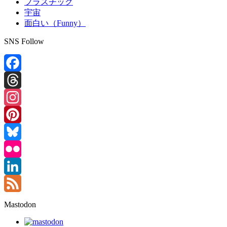
プラスチック
宇宙
面白い（Funny）
SNS Follow
Facebook
Threads
Instagram
Pinterest
Bluesky
Flickr
LinkedIn
Feed
Mastodon