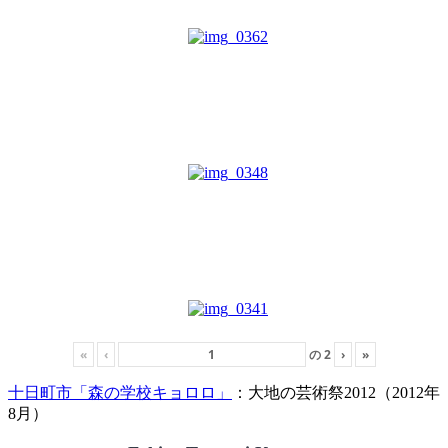
«
‹
の
2
›
»
十日町市「森の学校キョロロ」
：大地の芸術祭2012（2012年
8月）