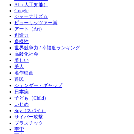
AI（人工知能）
Google
ジャーナリズム
ピューリッツァー賞
アート（Art）
創造力
多様性
世界競争力 / 幸福度ランキング
高齢化社会
美しい
美人
名作映画
難民
ジェンダー・ギャップ
日本病
子ども（Child）
いじめ
Spy（スパイ）
サイバー攻撃
プラスチック
宇宙