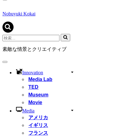
ナ
ビ
ゲ
Nobuyuki Kokai
ー
シ
ョ
ン
検
メ
索...
ニ
素敵な情景とクリエイティブ
ュ
ー
ナ
ビ
Innovation
ゲ
Media Lab
ー
シ
TED
ョ
Museum
ン
Movie
メ
ニ
Media
ュ
アメリカ
ー
イギリス
フランス