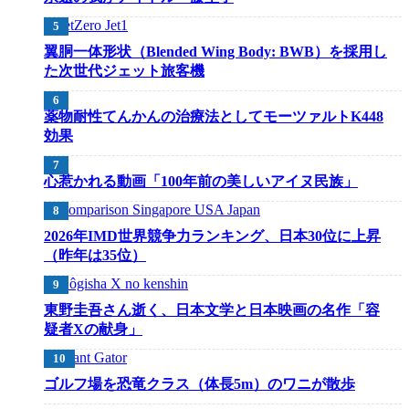
翼胴一体形状（Blended Wing Body: BWB）を採用し
た次世代ジェット旅客機
薬物耐性てんかんの治療法としてモーツァルトK448
効果
心惹かれる動画「100年前の美しいアイヌ民族」
2026年IMD世界競争力ランキング、日本30位に上昇
（昨年は35位）
東野圭吾さん逝く、日本文学と日本映画の名作「容
疑者Xの献身」
ゴルフ場を恐竜クラス（体長5m）のワニが散歩