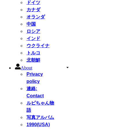
ドイツ
カナダ
オランダ
中国
ロシア
インド
ウクライナ
トルコ
北朝鮮
About
Privacy
policy
連絡:
Contact
ルピちゃん物
語
写真アルバム
1990(USA)