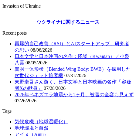
Invasion of Ukraine
ウクライナに関するニュース
Recent posts
再帰的自己改善（RSI）とAIスタートアップ、研究者
の思い
08/06/2026
日本文学と日本映画の名作：怪談（Kwaidan）／小泉
八雲
08/05/2026
翼胴一体形状（Blended Wing Body: BWB）を採用した
次世代ジェット旅客機
07/31/2026
東野圭吾さん逝く、日本文学と日本映画の名作「容疑
者Xの献身」
07/28/2026
2026年ベネズエラ地震から1ヶ月、被害の全容も見えず
07/26/2026
Tags
気候危機（地球温暖化）
地球環境と自然
アイヌ（Ainu）