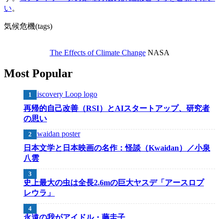
い
。
気候危機(tags)
The Effects of Climate Change
NASA
Most Popular
再帰的自己改善（RSI）とAIスタートアップ、研究者
の思い
日本文学と日本映画の名作：怪談（Kwaidan）／小泉
八雲
史上最大の虫は全長2.6mの巨大ヤスデ「アースロプ
レウラ」
永遠の我がアイドル・藤圭子