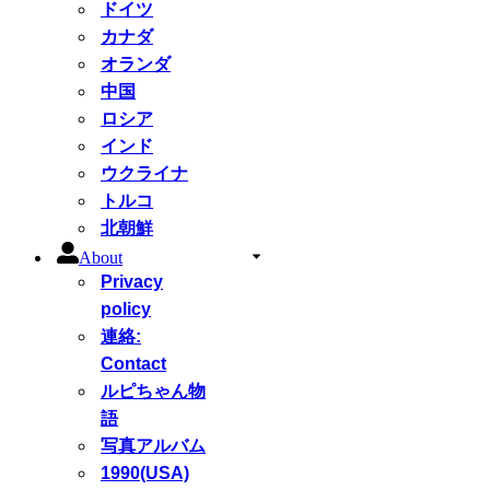
ドイツ
カナダ
オランダ
中国
ロシア
インド
ウクライナ
トルコ
北朝鮮
About
Privacy
policy
連絡:
Contact
ルピちゃん物
語
写真アルバム
1990(USA)