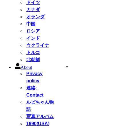
ドイツ
カナダ
オランダ
中国
ロシア
インド
ウクライナ
トルコ
北朝鮮
About
Privacy
policy
連絡:
Contact
ルピちゃん物
語
写真アルバム
1990(USA)