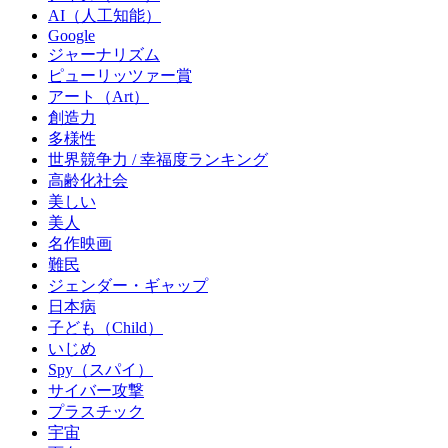
AI（人工知能）
Google
ジャーナリズム
ピューリッツァー賞
アート（Art）
創造力
多様性
世界競争力 / 幸福度ランキング
高齢化社会
美しい
美人
名作映画
難民
ジェンダー・ギャップ
日本病
子ども（Child）
いじめ
Spy（スパイ）
サイバー攻撃
プラスチック
宇宙