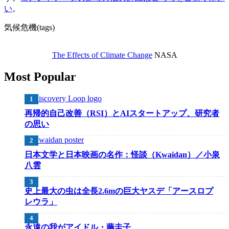
い
。
気候危機(tags)
The Effects of Climate Change
NASA
Most Popular
再帰的自己改善（RSI）とAIスタートアップ、研究者
の思い
日本文学と日本映画の名作：怪談（Kwaidan）／小泉
八雲
史上最大の虫は全長2.6mの巨大ヤスデ「アースロプ
レウラ」
永遠の我がアイドル・藤圭子