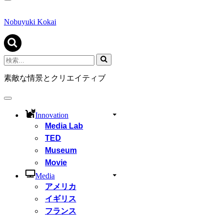
ナ
ビ
ゲ
Nobuyuki Kokai
ー
シ
ョ
ン
検
メ
索...
ニ
素敵な情景とクリエイティブ
ュ
ー
ナ
ビ
Innovation
ゲ
Media Lab
ー
シ
TED
ョ
Museum
ン
Movie
メ
ニ
Media
ュ
アメリカ
ー
イギリス
フランス