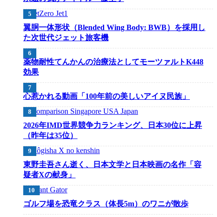
翼胴一体形状（Blended Wing Body: BWB）を採用し
た次世代ジェット旅客機
薬物耐性てんかんの治療法としてモーツァルトK448
効果
心惹かれる動画「100年前の美しいアイヌ民族」
2026年IMD世界競争力ランキング、日本30位に上昇
（昨年は35位）
東野圭吾さん逝く、日本文学と日本映画の名作「容
疑者Xの献身」
ゴルフ場を恐竜クラス（体長5m）のワニが散歩