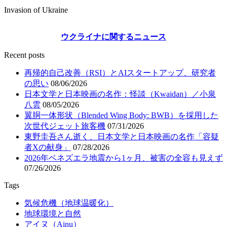
Invasion of Ukraine
ウクライナに関するニュース
Recent posts
再帰的自己改善（RSI）とAIスタートアップ、研究者
の思い
08/06/2026
日本文学と日本映画の名作：怪談（Kwaidan）／小泉
八雲
08/05/2026
翼胴一体形状（Blended Wing Body: BWB）を採用した
次世代ジェット旅客機
07/31/2026
東野圭吾さん逝く、日本文学と日本映画の名作「容疑
者Xの献身」
07/28/2026
2026年ベネズエラ地震から1ヶ月、被害の全容も見えず
07/26/2026
Tags
気候危機（地球温暖化）
地球環境と自然
アイヌ（Ainu）