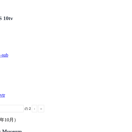
 10tv
の
2
›
»
年10月）
r Museum