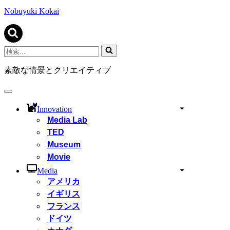
ビ
ゲ
Nobuyuki Kokai
ー
シ
ョ
ン
検
メ
索...
ニ
素敵な情景とクリエイティブ
ュ
ー
ナ
ビ
Innovation
ゲ
Media Lab
ー
TED
シ
ョ
Museum
ン
Movie
メ
ニ
Media
ュ
アメリカ
ー
イギリス
フランス
ドイツ