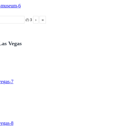
の
3
›
»
Las Vegas