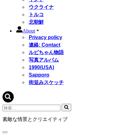
ウクライナ
トルコ
北朝鮮
About
Privacy policy
連絡: Contact
ルピちゃん物語
写真アルバム
1990(USA)
Sapporo
街並みスケッチ
検
索...
素敵な情景とクリエイティブ
ナ