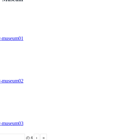
の
4
›
»