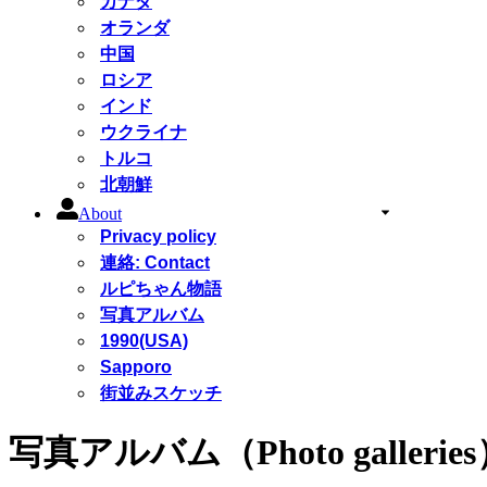
カナダ
オランダ
中国
ロシア
インド
ウクライナ
トルコ
北朝鮮
About
Privacy policy
連絡: Contact
ルピちゃん物語
写真アルバム
1990(USA)
Sapporo
街並みスケッチ
写真アルバム（Photo gallerie