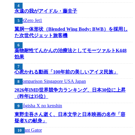
永遠の我がアイドル・藤圭子
翼胴一体形状（Blended Wing Body: BWB）を採用し
た次世代ジェット旅客機
薬物耐性てんかんの治療法としてモーツァルトK448
効果
心惹かれる動画「100年前の美しいアイヌ民族」
2026年IMD世界競争力ランキング、日本30位に上昇
（昨年は35位）
東野圭吾さん逝く、日本文学と日本映画の名作「容
疑者Xの献身」