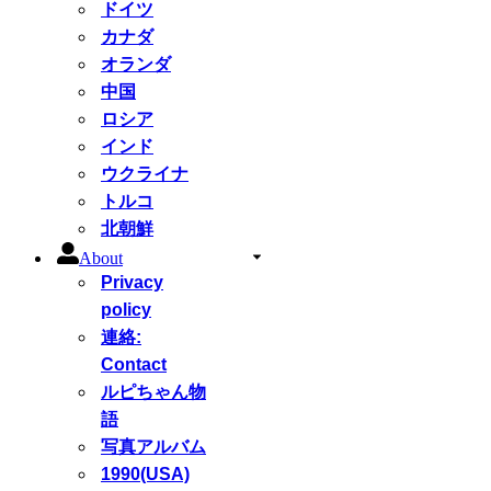
ドイツ
カナダ
オランダ
中国
ロシア
インド
ウクライナ
トルコ
北朝鮮
About
Privacy
policy
連絡:
Contact
ルピちゃん物
語
写真アルバム
1990(USA)