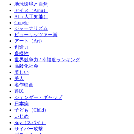
地球環境と自然
アイヌ（Ainu）
AI（人工知能）
Google
ジャーナリズム
ピューリッツァー賞
アート（Art）
創造力
多様性
世界競争力 / 幸福度ランキング
高齢化社会
美しい
美人
名作映画
難民
ジェンダー・ギャップ
日本病
子ども（Child）
いじめ
Spy（スパイ）
サイバー攻撃