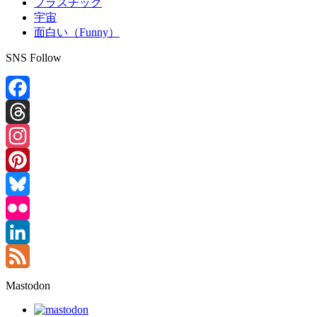
プラスチック
宇宙
面白い（Funny）
SNS Follow
Facebook
Threads
Instagram
Pinterest
Bluesky
Flickr
LinkedIn
Feed
Mastodon