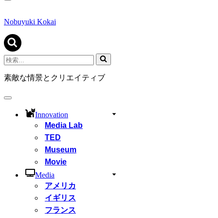
ナ
ビ
ゲ
Nobuyuki Kokai
ー
シ
ョ
ン
検
メ
索...
ニ
素敵な情景とクリエイティブ
ュ
ー
ナ
ビ
Innovation
ゲ
Media Lab
ー
シ
TED
ョ
Museum
ン
Movie
メ
ニ
Media
ュ
アメリカ
ー
イギリス
フランス