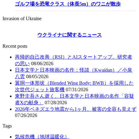
ゴルフ場を恐竜クラス（体長5m）のワニが散歩
Invasion of Ukraine
ウクライナに関するニュース
Recent posts
再帰的自己改善（RSI）とAIスタートアップ、研究者
の思い
08/06/2026
日本文学と日本映画の名作：怪談（Kwaidan）／小泉
八雲
08/05/2026
翼胴一体形状（Blended Wing Body: BWB）を採用した
次世代ジェット旅客機
07/31/2026
東野圭吾さん逝く、日本文学と日本映画の名作「容疑
者Xの献身」
07/28/2026
2026年ベネズエラ地震から1ヶ月、被害の全容も見えず
07/26/2026
Tags
気候危機（地球温暖化）