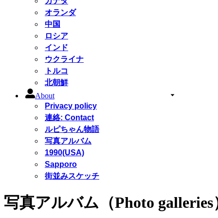
カナダ
オランダ
中国
ロシア
インド
ウクライナ
トルコ
北朝鮮
About
Privacy policy
連絡: Contact
ルピちゃん物語
写真アルバム
1990(USA)
Sapporo
街並みスケッチ
写真アルバム（Photo gallerie