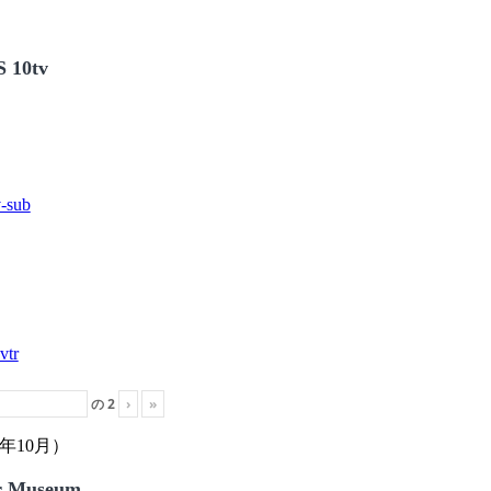
 10tv
の
2
›
»
年10月）
r Museum