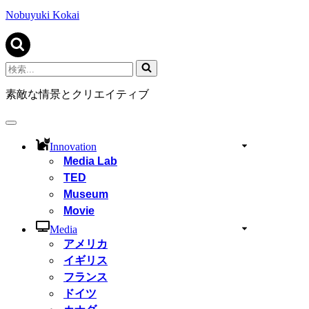
ビ
ゲ
Nobuyuki Kokai
ー
シ
ョ
ン
検
メ
索...
ニ
素敵な情景とクリエイティブ
ュ
ー
ナ
ビ
Innovation
ゲ
Media Lab
ー
TED
シ
ョ
Museum
ン
Movie
メ
ニ
Media
ュ
アメリカ
ー
イギリス
フランス
ドイツ