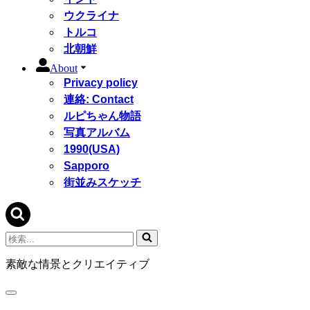
ウクライナ
トルコ
北朝鮮
About
Privacy policy
連絡: Contact
ルピちゃん物語
写真アルバム
1990(USA)
Sapporo
街並みスケッチ
検
索...
素敵な情景とクリエイティブ
ナ