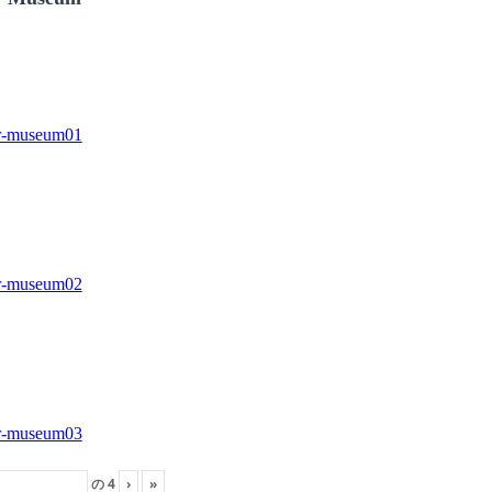
の
4
›
»