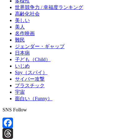
多様性
世界競争力 / 幸福度ランキング
高齢化社会
美しい
美人
名作映画
難民
ジェンダー・ギャップ
日本病
子ども（Child）
いじめ
Spy（スパイ）
サイバー攻撃
プラスチック
宇宙
面白い（Funny）
SNS Follow
Facebook