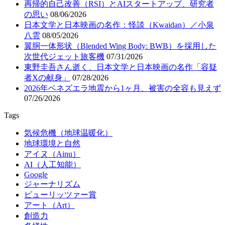
再帰的自己改善（RSI）とAIスタートアップ、研究者
の思い
08/06/2026
日本文学と日本映画の名作：怪談（Kwaidan）／小泉
八雲
08/05/2026
翼胴一体形状（Blended Wing Body: BWB）を採用した
次世代ジェット旅客機
07/31/2026
東野圭吾さん逝く、日本文学と日本映画の名作「容疑
者Xの献身」
07/28/2026
2026年ベネズエラ地震から1ヶ月、被害の全容も見えず
07/26/2026
Tags
気候危機（地球温暖化）
地球環境と自然
アイヌ（Ainu）
AI（人工知能）
Google
ジャーナリズム
ピューリッツァー賞
アート（Art）
創造力