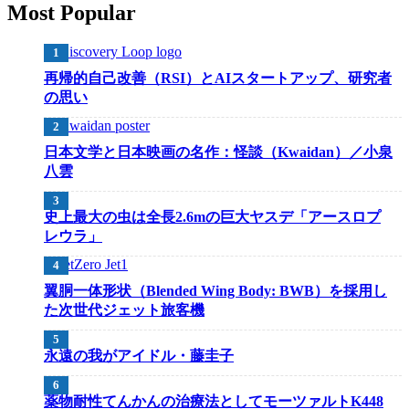
Most Popular
再帰的自己改善（RSI）とAIスタートアップ、研究者
の思い
日本文学と日本映画の名作：怪談（Kwaidan）／小泉
八雲
史上最大の虫は全長2.6mの巨大ヤスデ「アースロプ
レウラ」
翼胴一体形状（Blended Wing Body: BWB）を採用し
た次世代ジェット旅客機
永遠の我がアイドル・藤圭子
薬物耐性てんかんの治療法としてモーツァルトK448