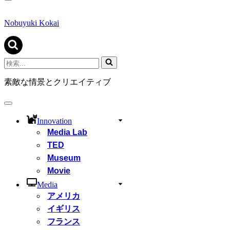
ナ
ビ
ゲ
Nobuyuki Kokai
ー
シ
ョ
ン
検
メ
索...
ニ
素敵な情景とクリエイティブ
ュ
ー
ナ
ビ
Innovation
ゲ
Media Lab
ー
シ
TED
ョ
Museum
ン
Movie
メ
ニ
Media
ュ
アメリカ
ー
イギリス
フランス