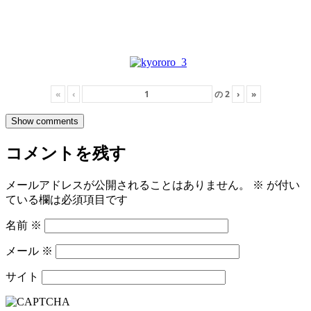
«
‹
の
2
›
»
Show comments
コメントを残す
メールアドレスが公開されることはありません。
※
が付い
ている欄は必須項目です
名前
※
メール
※
サイト