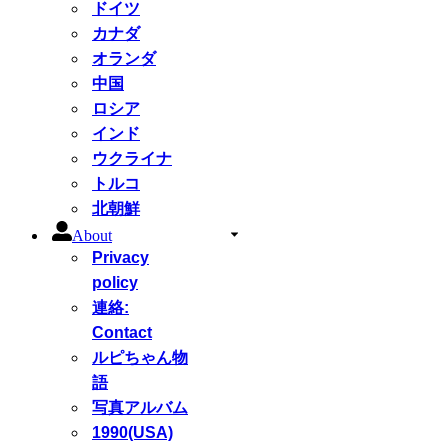
ドイツ
カナダ
オランダ
中国
ロシア
インド
ウクライナ
トルコ
北朝鮮
About
Privacy
policy
連絡:
Contact
ルピちゃん物
語
写真アルバム
1990(USA)