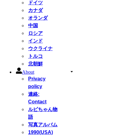
ドイツ
カナダ
オランダ
中国
ロシア
インド
ウクライナ
トルコ
北朝鮮
About
Privacy
policy
連絡:
Contact
ルピちゃん物
語
写真アルバム
1990(USA)