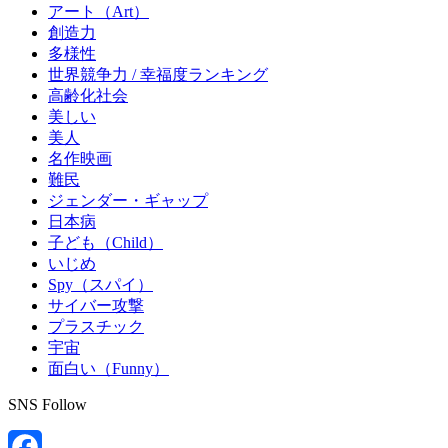
アート（Art）
創造力
多様性
世界競争力 / 幸福度ランキング
高齢化社会
美しい
美人
名作映画
難民
ジェンダー・ギャップ
日本病
子ども（Child）
いじめ
Spy（スパイ）
サイバー攻撃
プラスチック
宇宙
面白い（Funny）
SNS Follow