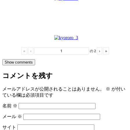
«
‹
の
2
›
»
Show comments
コメントを残す
メールアドレスが公開されることはありません。
※
が付い
ている欄は必須項目です
名前
※
メール
※
サイト