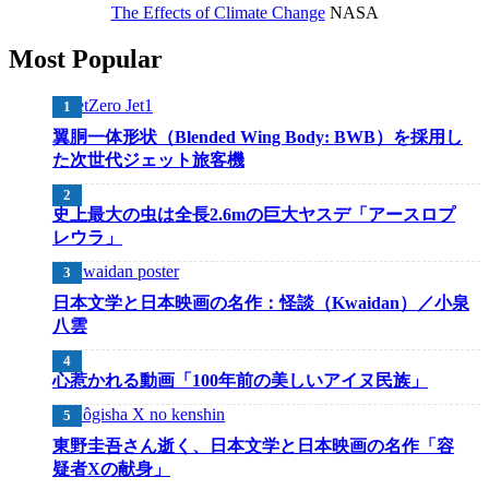
The Effects of Climate Change
NASA
Most Popular
翼胴一体形状（Blended Wing Body: BWB）を採用し
た次世代ジェット旅客機
史上最大の虫は全長2.6mの巨大ヤスデ「アースロプ
レウラ」
日本文学と日本映画の名作：怪談（Kwaidan）／小泉
八雲
心惹かれる動画「100年前の美しいアイヌ民族」
東野圭吾さん逝く、日本文学と日本映画の名作「容
疑者Xの献身」