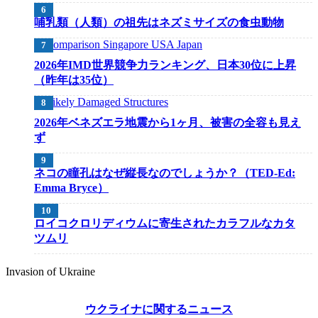
哺乳類（人類）の祖先はネズミサイズの食虫動物
2026年IMD世界競争力ランキング、日本30位に上昇
（昨年は35位）
2026年ベネズエラ地震から1ヶ月、被害の全容も見え
ず
ネコの瞳孔はなぜ縦長なのでしょうか？（TED-Ed:
Emma Bryce）
ロイコクロリディウムに寄生されたカラフルなカタ
ツムリ
Invasion of Ukraine
ウクライナに関するニュース