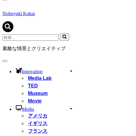
ナ
ビ
ゲ
Nobuyuki Kokai
ー
シ
ョ
ン
検
メ
索...
ニ
素敵な情景とクリエイティブ
ュ
ー
ナ
ビ
Innovation
ゲ
Media Lab
ー
シ
TED
ョ
Museum
ン
Movie
メ
ニ
Media
ュ
アメリカ
ー
イギリス
フランス