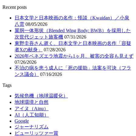
Recent posts
日本文学と日本映画の名作：怪談（Kwaidan）／小泉
八雲
08/05/2026
翼胴一体形状（Blended Wing Body: BWB）を採用した
次世代ジェット旅客機
07/31/2026
東野圭吾さん逝く、日本文学と日本映画の名作「容疑
者Xの献身」
07/28/2026
2026年ベネズエラ地震から1ヶ月、被害の全容も見えず
07/26/2026
不治の病を患う成人に「死の援助」法案を可決（フラ
ンス議会）
07/16/2026
Tags
気候危機（地球温暖化）
地球環境と自然
アイヌ（Ainu）
AI（人工知能）
Google
ジャーナリズム
ピューリッツァー賞