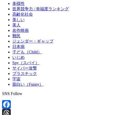
多様性
世界競争力 / 幸福度ランキング
高齢化社会
美しい
美人
名作映画
難民
ジェンダー・ギャップ
日本病
子ども（Child）
いじめ
Spy（スパイ）
サイバー攻撃
プラスチック
宇宙
面白い（Funny）
SNS Follow
Facebook