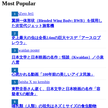
Most Popular
翼胴一体形状（Blended Wing Body: BWB）を採用し
た次世代ジェット旅客機
史上最大の虫は全長2.6mの巨大ヤスデ「アースロプ
レウラ」
日本文学と日本映画の名作：怪談（Kwaidan）／小泉
八雲
心惹かれる動画「100年前の美しいアイヌ民族」
東野圭吾さん逝く、日本文学と日本映画の名作「容
疑者Xの献身」
哺乳類（人類）の祖先はネズミサイズの食虫動物