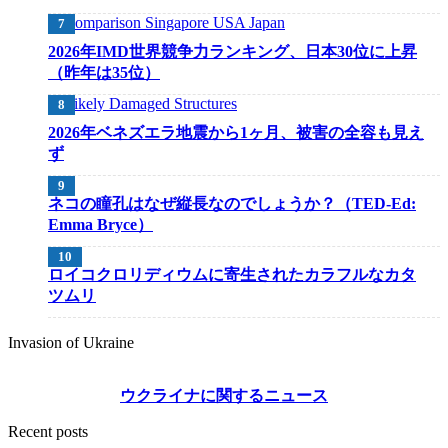
2026年IMD世界競争力ランキング、日本30位に上昇
（昨年は35位）
2026年ベネズエラ地震から1ヶ月、被害の全容も見え
ず
ネコの瞳孔はなぜ縦長なのでしょうか？（TED-Ed:
Emma Bryce）
ロイコクロリディウムに寄生されたカラフルなカタ
ツムリ
Invasion of Ukraine
ウクライナに関するニュース
Recent posts