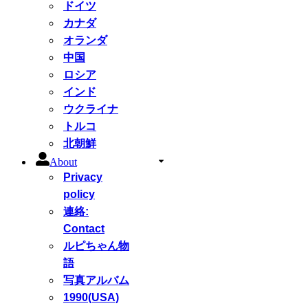
ドイツ
カナダ
オランダ
中国
ロシア
インド
ウクライナ
トルコ
北朝鮮
About
Privacy
policy
連絡:
Contact
ルピちゃん物
語
写真アルバム
1990(USA)