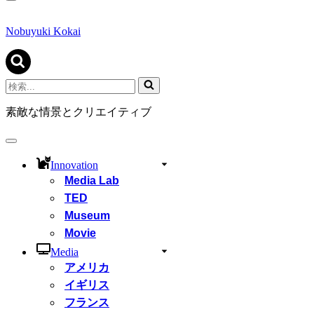
ナ
ビ
ゲ
Nobuyuki Kokai
ー
シ
ョ
ン
検
メ
索...
ニ
素敵な情景とクリエイティブ
ュ
ー
ナ
ビ
Innovation
ゲ
Media Lab
ー
シ
TED
ョ
Museum
ン
Movie
メ
ニ
Media
ュ
アメリカ
ー
イギリス
フランス