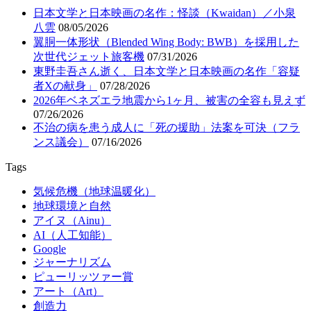
日本文学と日本映画の名作：怪談（Kwaidan）／小泉
八雲
08/05/2026
翼胴一体形状（Blended Wing Body: BWB）を採用した
次世代ジェット旅客機
07/31/2026
東野圭吾さん逝く、日本文学と日本映画の名作「容疑
者Xの献身」
07/28/2026
2026年ベネズエラ地震から1ヶ月、被害の全容も見えず
07/26/2026
不治の病を患う成人に「死の援助」法案を可決（フラ
ンス議会）
07/16/2026
Tags
気候危機（地球温暖化）
地球環境と自然
アイヌ（Ainu）
AI（人工知能）
Google
ジャーナリズム
ピューリッツァー賞
アート（Art）
創造力