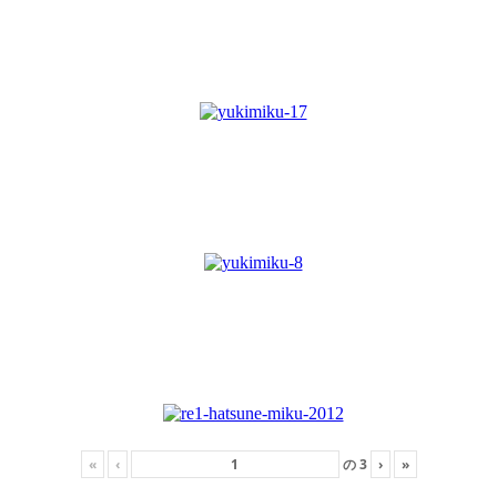
«
‹
の
3
›
»