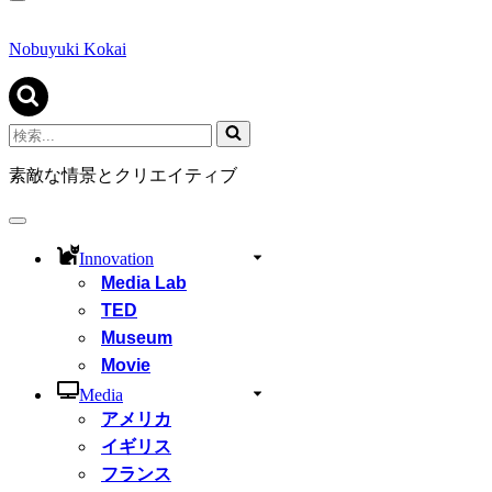
ナ
ビ
ゲ
Nobuyuki Kokai
ー
シ
ョ
ン
検
メ
索...
ニ
素敵な情景とクリエイティブ
ュ
ー
ナ
ビ
Innovation
ゲ
Media Lab
ー
シ
TED
ョ
Museum
ン
Movie
メ
ニ
Media
ュ
アメリカ
ー
イギリス
フランス