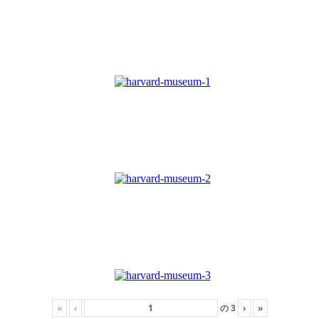
«
‹
の
3
›
»