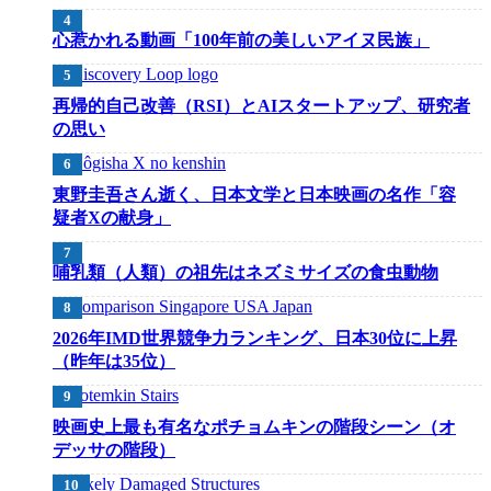
心惹かれる動画「100年前の美しいアイヌ民族」
再帰的自己改善（RSI）とAIスタートアップ、研究者
の思い
東野圭吾さん逝く、日本文学と日本映画の名作「容
疑者Xの献身」
哺乳類（人類）の祖先はネズミサイズの食虫動物
2026年IMD世界競争力ランキング、日本30位に上昇
（昨年は35位）
映画史上最も有名なポチョムキンの階段シーン（オ
デッサの階段）