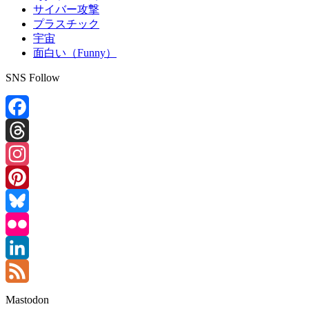
サイバー攻撃
プラスチック
宇宙
面白い（Funny）
SNS Follow
Facebook
Threads
Instagram
Pinterest
Bluesky
Flickr
LinkedIn
Feed
Mastodon