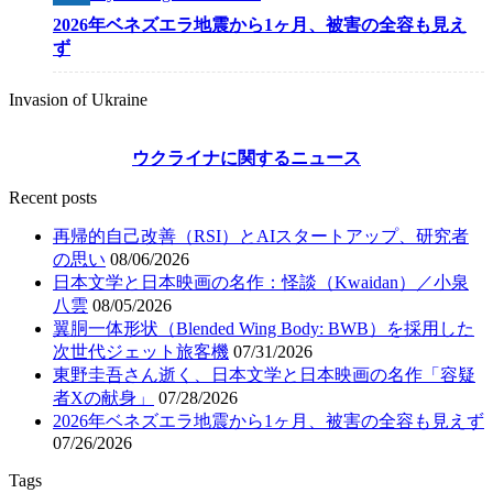
2026年ベネズエラ地震から1ヶ月、被害の全容も見え
ず
Invasion of Ukraine
ウクライナに関するニュース
Recent posts
再帰的自己改善（RSI）とAIスタートアップ、研究者
の思い
08/06/2026
日本文学と日本映画の名作：怪談（Kwaidan）／小泉
八雲
08/05/2026
翼胴一体形状（Blended Wing Body: BWB）を採用した
次世代ジェット旅客機
07/31/2026
東野圭吾さん逝く、日本文学と日本映画の名作「容疑
者Xの献身」
07/28/2026
2026年ベネズエラ地震から1ヶ月、被害の全容も見えず
07/26/2026
Tags