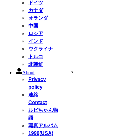
ドイツ
カナダ
オランダ
中国
ロシア
インド
ウクライナ
トルコ
北朝鮮
About
Privacy
policy
連絡:
Contact
ルピちゃん物
語
写真アルバム
1990(USA)