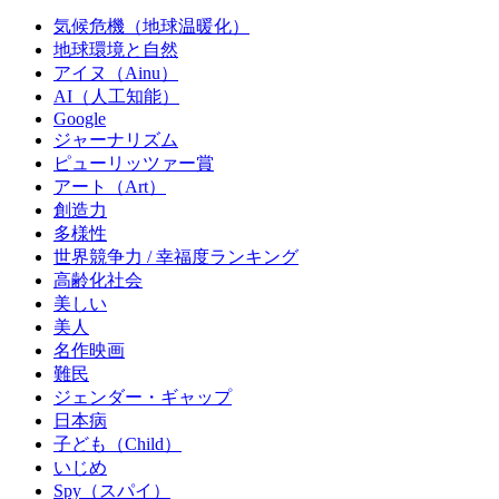
気候危機（地球温暖化）
地球環境と自然
アイヌ（Ainu）
AI（人工知能）
Google
ジャーナリズム
ピューリッツァー賞
アート（Art）
創造力
多様性
世界競争力 / 幸福度ランキング
高齢化社会
美しい
美人
名作映画
難民
ジェンダー・ギャップ
日本病
子ども（Child）
いじめ
Spy（スパイ）