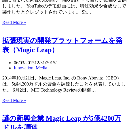
「A
しました。 YouTubeのデモ動画には、特殊効果や合成なしで
New
製作したとクレジットされています。 Sh…
Morning」
Magic
Read More »
Leap
Demo:
特
拡張現実の開発プラットフォームを発
殊
表（Magic Leap）
効
果
や
06/03/2015
12/31/2015
Innovation
,
Media
合
成
2014年10月21日、Magic Leap, Inc. の Rony Abovitz（CEO）
な
は、5億4,200万ドルの資金を調達したことを発表していまし
し
た。 6月2日、MIT Technology Reviewの開催…
で
製
Read More »
拡
作
張
し
現
た
謎の新興企業 Magic Leap が5億4200万
実
動
の
ドルを調達
画