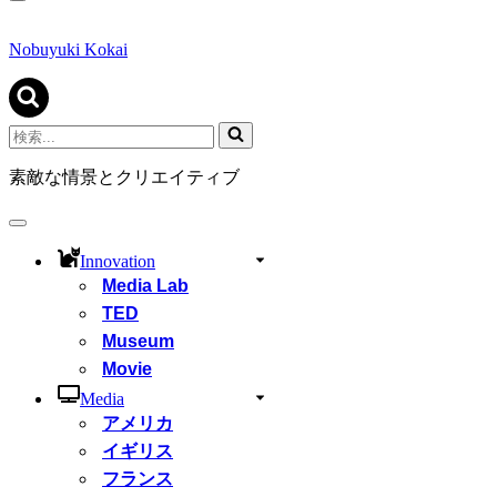
ナ
ビ
ゲ
Nobuyuki Kokai
ー
シ
ョ
ン
検
メ
索...
ニ
素敵な情景とクリエイティブ
ュ
ー
ナ
ビ
Innovation
ゲ
Media Lab
ー
シ
TED
ョ
Museum
ン
Movie
メ
ニ
Media
ュ
アメリカ
ー
イギリス
フランス