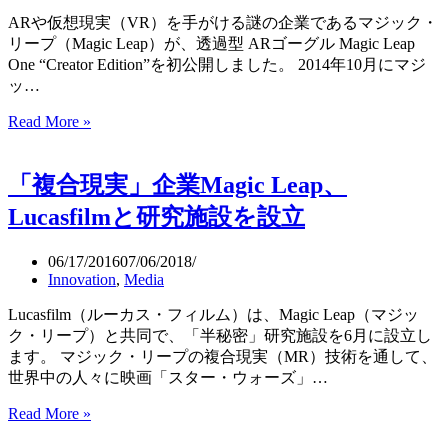
を
ARや仮想現実（VR）を手がける謎の企業であるマジック・
AT
リープ（Magic Leap）が、透過型 ARゴーグル Magic Leap
＆
One “Creator Edition”を初公開しました。 2014年10月にマジ
T
ッ…
が
7,100
Read More »
透
億
過
円
型
で
「複合現実」企業Magic Leap、
AR
獲
ゴ
得
Lucasfilmと研究施設を設立
ー
グ
06/17/2016
07/06/2018
ル
Innovation
,
Media
Magic
Leap
Lucasfilm（ルーカス・フィルム）は、Magic Leap（マジッ
One
ク・リープ）と共同で、「半秘密」研究施設を6月に設立し
初
ます。 マジック・リープの複合現実（MR）技術を通して、
公
世界中の人々に映画「スター・ウォーズ」…
開
2018
Read More »
「複
年
合
発