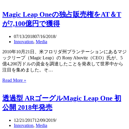
Leap
One
の
Magic Leap Oneの独占販売権をAT＆T
空
が7,100億円で獲得
間
コ
ン
07/13/2018
07/16/2018
Innovation
,
Media
ピ
ュ
2010年10月21日、米フロリダ州プランテーションにあるマジ
ー
ックリープ（Magic Leap）の Rony Abovitz（CEO）氏が、5
テ
億4,200万ドルの資金を調達したことを発表して世界中から
ィ
注目を集めました。そ…
ン
グ
Magic
Read More »
（Spatial
Leap
One
Computing）
の
透過型 ARゴーグルMagic Leap One 初
独
公開 2018年発売
占
販
売
12/21/2017
12/09/2019
Innovation
,
Media
権