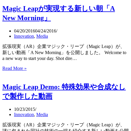
現
売
Magic Leapが実現する新しい朝「A
実」
企
New Morning」
業
Magic
04/20/2016
04/24/2016
Leap、
Innovation
,
Media
Lucasfilm
と
拡張現実（AR）企業マジック・リープ（Magic Leap）が、
研
新しい動画「A New Morning」を公開しました。 Welcome to
究
a new way to start your day. Shot dire…
施
Magic
設
Read More »
Leap
を
が
設
実
Magic Leap Demo: 特殊効果や合成なし
立
現
で製作した動画
す
る
10/23/2015
新
Innovation
,
Media
し
い
拡張現実（AR）企業マジック・リープ（Magic Leap）が、
朝
謎に包まれた同社の技術の一端を紹介する新しい動画を公開