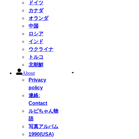
ドイツ
カナダ
オランダ
中国
ロシア
インド
ウクライナ
トルコ
北朝鮮
About
Privacy
policy
連絡:
Contact
ルピちゃん物
語
写真アルバム
1990(USA)