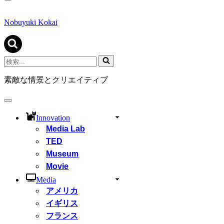
ナ
ビ
ゲ
Nobuyuki Kokai
ー
シ
ョ
ン
検
メ
索...
ニ
素敵な情景とクリエイティブ
ュ
ー
ナ
ビ
Innovation
ゲ
Media Lab
ー
シ
TED
ョ
Museum
ン
Movie
メ
ニ
Media
ュ
アメリカ
ー
イギリス
フランス