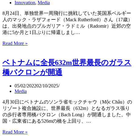
ク
Innovation
,
Media
ト
ニ
が
8月24日、単独世界一周飛行に挑戦していた英国系ベルギー
ー
楽
人のマック・ラザフォード（Mack Rutherford）さん（17歳）
諸
し
は、出発地点のブルガリア・ラドミル（Radomir）近郊の空
島）
い
港に5か月と1日ぶりに帰還しまし…
Miniature
Mountain
17
Read More »
Magic（Joerg
歳
Daiber）
の
ベトナムに全長632m世界最長のガラス
少
年、
橋バクロンが開通
単
独
05/02/2022
02/10/2025
世
Media
界
一
4月30日にベトナムのソンラ省モックチャウ（Mộc Châu）の
周
リゾート複合施設に、世界最長（632m）となるガラス張り
飛
の歩行者専用橋バクロン（Bach Long）が開通しました。中
行
国・広東省にある526mの橋を上回り、…
の
最
Read More »
ベ