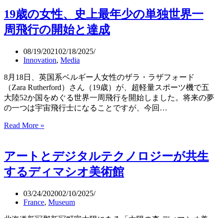
初
落
19歳の女性、史上最年少の単独世界一
の
ち
ド
て
周飛行の開始と達成
バ
9
億
イ
08/19/2021
02/18/2025
円
万
Innovation
,
Media
で
博
落
と
8月18日、英国系ベルギー人女性のザラ・ラザフォード
札
高
（Zara Rutherford）さん（19歳）が、超軽量スポーツ機で五
さ
大陸52か国をめぐる世界一周飛行を開始しました。将来の夢
世
の一つは宇宙飛行士になることですが、今回…
界
19
Read More »
一
歳
の
の
観
アートとデジタルテクノロジーが共生
女
覧
性、
車
するディマシオ美術館
史
は
上
10
03/24/2020
02/10/2025
最
月
France
,
Museum
年
か
少
ら