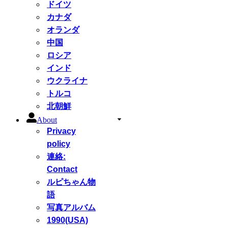
ドイツ
カナダ
オランダ
中国
ロシア
インド
ウクライナ
トルコ
北朝鮮
About
Privacy
policy
連絡:
Contact
ルピちゃん物
語
写真アルバム
1990(USA)