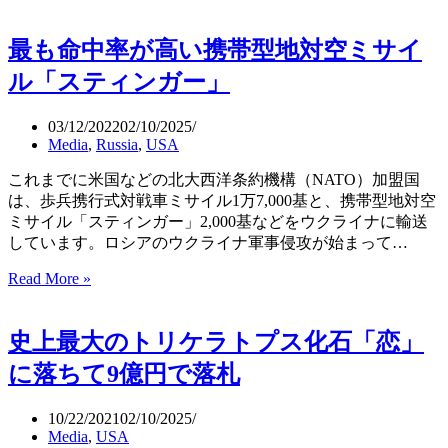
年
ト
少
ナ
最も命中率が高い携帯型地対空ミサイ
記
ム
録
に
ル「スティンガー」
を
全
達
長
03/12/2022
02/10/2025
632m
成
Media
,
Russia
,
USA
世
界
これまでに米国などの北大西洋条約機構（NATO）加盟国
最
は、歩兵携行式対戦車ミサイル1万7,000基と、携帯型地対空
長
ミサイル「スティンガー」2,000基などをウクライナに輸送
の
しています。ロシアのウクライナ軍事侵攻が始まって…
ガ
ラ
Read More »
最
ス
も
橋
命
史上最大のトリケラトプス化石「恋」
バ
中
ク
率
に落ちて9億円で落札
ロ
が
ン
高
10/22/2021
02/10/2025
が
い
Media
,
USA
開
携