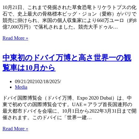
通
帯
10月21日、これまで発掘された草食恐竜トリケラトプスの化
型
石で、史上最大の骨格標本ビッグ・ジョン（愛称）がパリで
地
競売に掛けられ、米国の個人収集家により660万ユーロ（約8
対
億7,000万円）で落札されました。競売大手ドゥル…
空
Read More »
史
ミ
上
サ
最
イ
中東初のドバイ万博と高さ世界一の観
大
ル
の
「ス
覧車は10月から
ト
テ
リ
ィ
09/21/2021
02/18/2025
ケ
ン
Media
ラ
ガ
ト
ー」
ドバイ国際博覧会（ドバイ万博、Expo 2020 Dubai）は、中
プ
東で初めての国際博覧会です。UAE＝アラブ首長国連邦の
ス
最大都市ドバイを会場に、10月1日から2022年3月31日まで開
化
催されます。このドバイに「世界一建…
石
Read More »
中
「恋」
東
に