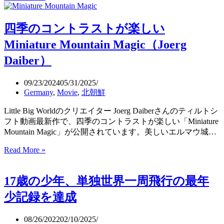
行
時
四季のコントラストが楽しい
間
わ
Miniature Mountain Magic（Joerg
ず
Daiber）
か
2
分
09/23/2024
05/31/2025
の
Germany
,
Movie
,
北朝鮮
世
Little Big Worldのクリエイター Joerg Daiberさんのティルトシ
界
フト動画最新作で、四季のコントラストが楽しい「Miniature
最
Mountain Magic」が公開されています。美しいエルマウ城…
短
の
Read More »
四
定
季
期
の
航
17歳の少年、単独世界一周飛行の最年
コ
空
ン
便
少記録を達成
ト
（オ
ラ
ー
08/26/2022
02/10/2025
ス