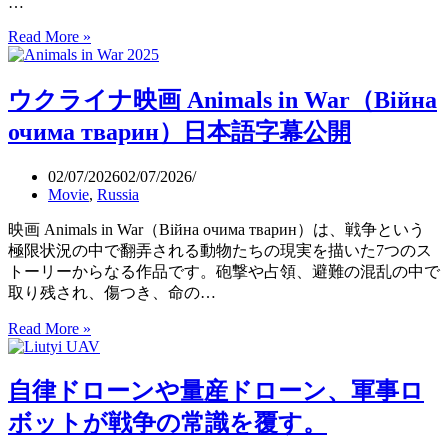
…
Read More »
日
本
は
ウクライナ映画 Animals in War（Війна
ロ
シ
очима тварин）日本語字幕公開
ア
の
02/07/2026
02/07/2026
戦
Movie
,
Russia
争
遂
映画 Animals in War（Війна очима тварин）は、戦争という
行
極限状況の中で翻弄される動物たちの現実を描いた7つのス
に
トーリーからなる作品です。砲撃や占領、避難の混乱の中で
と
取り残され、傷つき、命の…
っ
Read More »
ウ
て
ク
重
ラ
要
自律ドローンや量産ドローン、軍事ロ
イ
な
ナ
拠
ボットが戦争の常識を覆す。
映
点