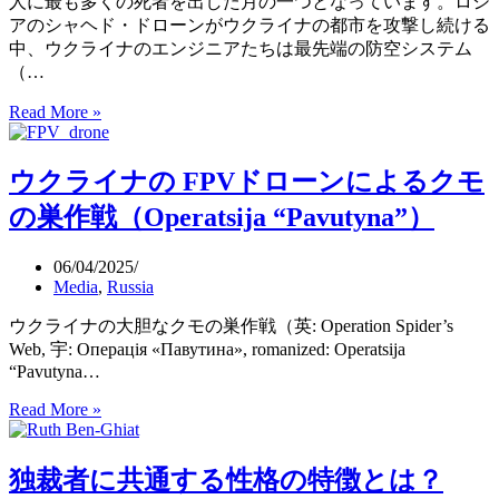
人に最も多くの死者を出した月の一つとなっています。ロシ
（M8.8）
アのシャヘド・ドローンがウクライナの都市を攻撃し続ける
は
中、ウクライナのエンジニアたちは最先端の防空システム
歴
（…
代
6
Read More »
低
位
コ
の
ス
ウクライナの FPVドローンによるクモ
海
ト
溝
で
の巣作戦（Operatsija “Pavutyna”）
型
ド
地
ロ
06/04/2025
震
ー
Media
,
Russia
ン
を
ウクライナの大胆なクモの巣作戦（英: Operation Spider’s
撃
Web, 宇: Операція «Павутина», romanized: Operatsija
墜
“Pavutyna…
す
Read More »
ウ
る
ク
AI
ラ
制
独裁者に共通する性格の特徴とは？
イ
御