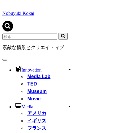
ナ
ビ
ゲ
Nobuyuki Kokai
ー
シ
ョ
ン
検
メ
索...
ニ
素敵な情景とクリエイティブ
ュ
ー
ナ
ビ
Innovation
ゲ
Media Lab
ー
シ
TED
ョ
Museum
ン
Movie
メ
ニ
Media
ュ
アメリカ
ー
イギリス
フランス