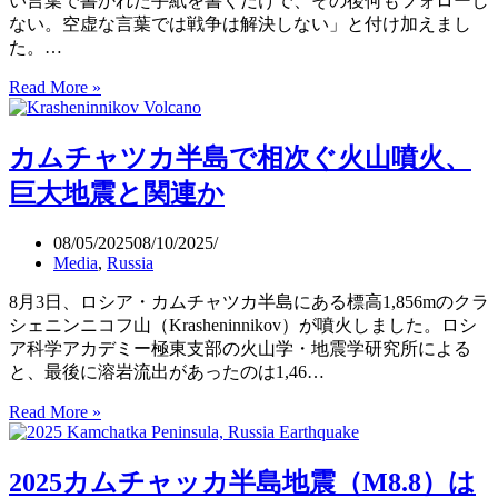
い言葉で書かれた手紙を書くだけで、その後何もフォローし
軍
ない。空虚な言葉では戦争は解決しない」と付け加えまし
事
た。…
ロ
Read More »
ト
ボ
ラ
ッ
ン
ト
カムチャツカ半島で相次ぐ火山噴火、
プ
が
米
戦
巨大地震と関連か
大
争
統
の
08/05/2025
08/10/2025
領、
常
Media
,
Russia
国
識
連、
を
8月3日、ロシア・カムチャツカ半島にある標高1,856mのクラ
NATO、
覆
シェニンニコフ山（Krasheninnikov）が噴火しました。ロシ
気
す。
ア科学アカデミー極東支部の火山学・地震学研究所による
候
と、最後に溶岩流出があったのは1,46…
変
Read More »
カ
動
ム
の
チ
詐
2025カムチャッカ半島地震（M8.8）は
ャ
欺