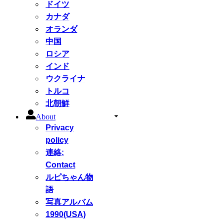
ドイツ
カナダ
オランダ
中国
ロシア
インド
ウクライナ
トルコ
北朝鮮
About
Privacy
policy
連絡:
Contact
ルピちゃん物
語
写真アルバム
1990(USA)