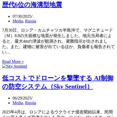
ツ
を
歴代6位の海溝型地震
カ
批
半
判
07/30/2025
島
（フ
Media
,
Russia
で
ル
相
演
7月30日、ロシア・カムチャツカ半島沖で、マグニチュード
次
説
（Ｍ）8.8の大規模な地震が発生しました。地元当局者によ
ぐ
動
ると、最大4mの津波が観測され、避難指示が出されまし
火
画）
た。また、建物に被害が出ているほか、負傷者も報告されて
山
い…
噴
2025
Read More »
火、
カ
巨
ム
大
低コストでドローンを撃墜する AI制御
チ
地
ャ
震
の防空システム（Sky Sentinel）
ッ
と
カ
関
06/29/2025
半
連
Media
,
Russia
島
か
地
2025年4月は、ロシアによるウクライナ侵攻開始以来、民間
震