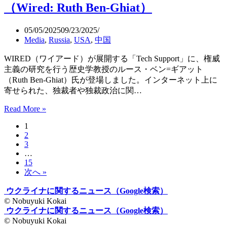
ナ
の
（Wired: Ruth Ben-Ghiat）
の
防
FPV
空
05/05/2025
09/23/2025
ド
シ
Media
,
Russia
,
USA
,
中国
ロ
ス
ー
テ
WIRED（ワイアード）が展開する「Tech Support」に、権威
ン
ム
主義の研究を行う歴史学教授のルース・ベン=ギアット
に
（Sky
（Ruth Ben-Ghiat）氏が登場しました。インターネット上に
よ
Sentinel）
寄せられた、独裁者や独裁政治に関…
る
ク
Read More »
独
モ
裁
1
の
者
2
巣
に
3
作
共
…
戦
通
15
（Operatsija
次へ »
す
“Pavutyna”）
る
ウクライナに関するニュース（Google検索）
性
© Nobuyuki Kokai
格
ウクライナに関するニュース（Google検索）
の
© Nobuyuki Kokai
特