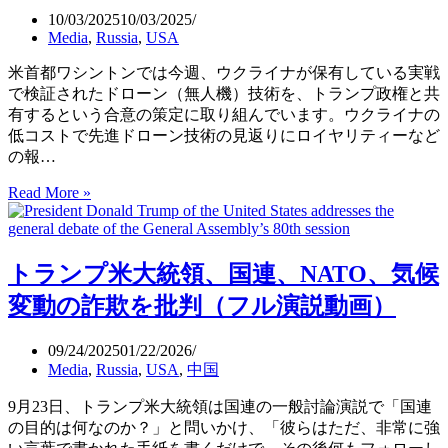
画
と
10/03/2025
10/03/2025
Animals
な
Media
,
Russia
,
USA
in
っ
War（Війна
て
米首都ワシントンでは今週、ウクライナが保有している実戦
очима
い
で検証されたドローン（無人機）技術を、トランプ政権と共
тварин）
る
有するという合意の策定に取り組んでいます。ウクライナの
日
（The
低コストで先進ドローン技術の見返りにロイヤリティーなど
本
New
の報…
語
York
字
Times）
Read More »
自
幕
律
公
ド
開
ロ
トランプ米大統領、国連、NATO、気候
ー
ン
変動の詐欺を批判（フル演説動画）
や
量
09/24/2025
01/22/2026
産
Media
,
Russia
,
USA
,
中国
ド
ロ
9月23日、トランプ米大統領は国連の一般討論演説で「国連
ー
の目的は何なのか？」と問いかけ、「彼らはただ、非常に強
ン、