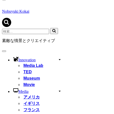
ナ
ビ
ゲ
Nobuyuki Kokai
ー
シ
ョ
ン
検
メ
索...
ニ
素敵な情景とクリエイティブ
ュ
ー
ナ
ビ
Innovation
ゲ
Media Lab
ー
シ
TED
ョ
Museum
ン
Movie
メ
ニ
Media
ュ
アメリカ
ー
イギリス
フランス