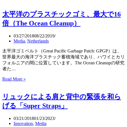
力
ラ
太平洋のプラスチックゴミ、最大で16
イ
ト
倍（The Ocean Cleanup）
（GravityLight）
か
03/27/2018
08/22/2019
ら
Media
,
Netherlands
ナ
ウ
太平洋ゴミベルト（Great Pacific Garbage Patch: GPGP）は、
ラ
世界最大の海洋プラスチック蓄積海域であり、ハワイとカリ
イ
フォルニアの間に位置しています。The Ocean Cleanupの研究
ト
者た…
（NowLight）
Read More »
太
へ
平
洋
リュックによる肩と背中の緊張を和ら
の
プ
げる「Super Straps」
ラ
ス
03/21/2018
01/23/2023
チ
Innovation
,
Media
ッ