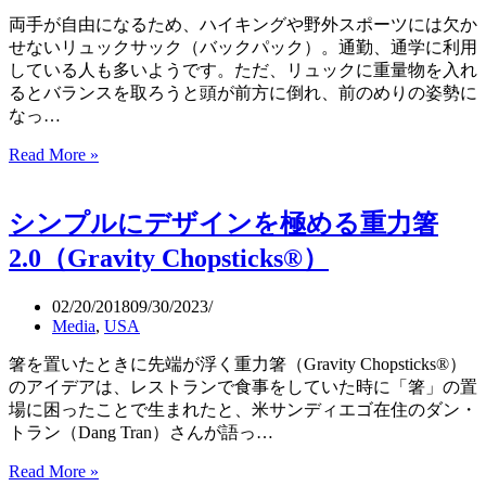
ク
両手が自由になるため、ハイキングや野外スポーツには欠か
ゴ
せないリュックサック（バックパック）。通勤、通学に利用
ミ、
している人も多いようです。ただ、リュックに重量物を入れ
最
るとバランスを取ろうと頭が前方に倒れ、前のめりの姿勢に
大
なっ…
で
Read More »
リ
16
倍
ュ
（The
ッ
シンプルにデザインを極める重力箸
Ocean
ク
Cleanup）
に
2.0（Gravity Chopsticks®）
よ
る
02/20/2018
09/30/2023
肩
Media
,
USA
と
背
箸を置いたときに先端が浮く重力箸（Gravity Chopsticks®）
中
のアイデアは、レストランで食事をしていた時に「箸」の置
の
場に困ったことで生まれたと、米サンディエゴ在住のダン・
緊
トラン（Dang Tran）さんが語っ…
張
Read More »
シ
を