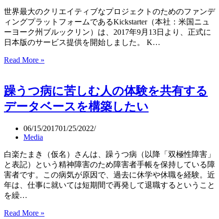
の
世界最大のクリエイティブなプロジェクトのためのファンデ
女
ィングプラットフォームであるKickstarter（本社：米国ニュ
子
ーヨーク州ブルックリン）は、2017年9月13日より、正式に
ア
日本版のサービス提供を開始しました。 K…
ル
Read More »
Kickstarter（キ
ペ
ッ
ン
ク
ス
躁うつ病に苦しむ人の体験を共有する
ス
キ
タ
ー
データベースを構築したい
ー
選
タ
手
06/15/2017
01/25/2022
ー）
が
Media
日
挑
本
む
白楽たまき（仮名）さんは、躁うつ病（以降「双極性障害」
版
と表記）という精神障害のため障害者手帳を保持している障
サ
害者です。この病気が原因で、過去に休学や休職を経験。近
ー
年は、仕事に就いては短期間で再発して退職するということ
ビ
を繰…
ス
Read More »
躁
を