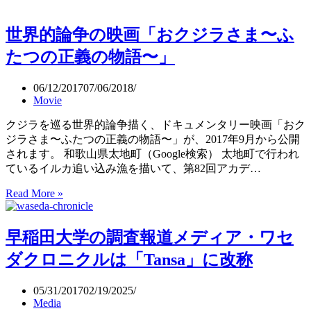
う
提
つ
供
世界的論争の映画「おクジラさま〜ふ
病
開
に
始
たつの正義の物語〜」
苦
し
06/12/2017
07/06/2018
む
Movie
人
の
クジラを巡る世界的論争描く、ドキュメンタリー映画「おク
体
ジラさま〜ふたつの正義の物語〜」が、2017年9月から公開
験
されます。 和歌山県太地町（Google検索） 太地町で行われ
を
ているイルカ追い込み漁を描いて、第82回アカデ…
共
Read More »
世
有
界
す
的
る
早稲田大学の調査報道メディア・ワセ
論
デ
争
ー
ダクロニクルは「Tansa」に改称
の
タ
映
ベ
05/31/2017
02/19/2025
画
ー
Media
「お