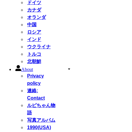
ドイツ
カナダ
オランダ
中国
ロシア
インド
ウクライナ
トルコ
北朝鮮
About
Privacy
policy
連絡:
Contact
ルピちゃん物
語
写真アルバム
1990(USA)