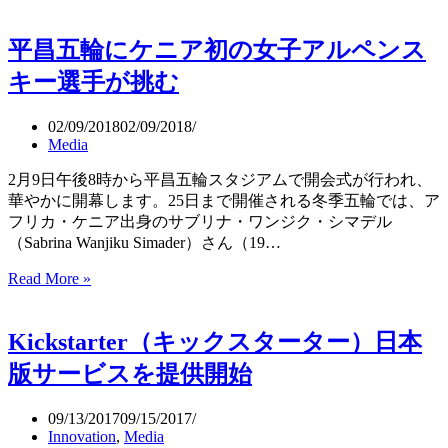
ン
和
プ
ら
平昌五輪にケニア初の女子アルペンス
ル
げ
に
る
キー選手が挑む
デ
「Super
ザ
Straps」
02/09/2018
02/09/2018
イ
Media
ン
を
2月9日午後8時から平昌五輪スタジアムで開会式が行われ、
極
華やかに開幕します。25日まで開催される冬季五輪では、ア
め
フリカ・ケニア出身のサブリナ・ワンジク・シマデル
る
（Sabrina Wanjiku Simader）さん（19…
重
Read More »
平
力
昌
箸
五
2.0（Gravity
Kickstarter（キックスターター）日本
輪
Chopsticks®）
に
版サービスを提供開始
ケ
ニ
09/13/2017
09/15/2017
ア
Innovation
,
Media
初