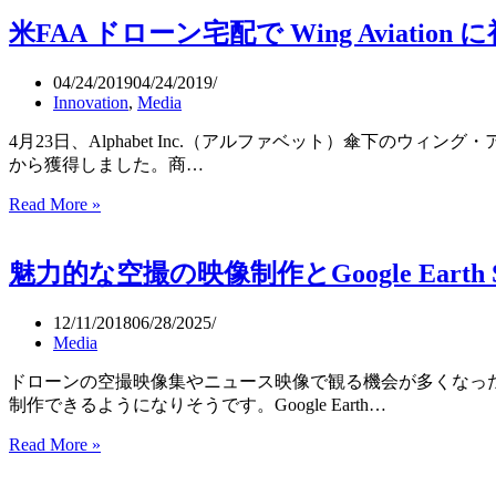
ン
ー
わ
撮
米FAA ドローン宅配で Wing Aviation 
ン
る
影
用
（TEDx:
の
エ
04/24/2019
04/24/2019
Sebastien
高
Innovation
,
Media
ア
de
画
Halleux）
バ
質
4月23日、Alphabet Inc.（アルファベット）傘下のウィ
ッ
ア
から獲得しました。商…
グ
ー
を
Read More »
米
ト・
開
FAA
ム
発
ド
ー
（自
魅力的な空撮の映像制作とGoogle Earth St
ロ
ビ
動
ー
ー
縫
ン
12/11/2018
06/28/2025
製
宅
Media
機
配
の
ドローンの空撮映像集やニュース映像で観る機会が多くなっ
で
松
制作できるようになりそうです。Google Earth…
Wing
屋
Aviation
Read More »
魅
に
R
力
＆
初
的
D）