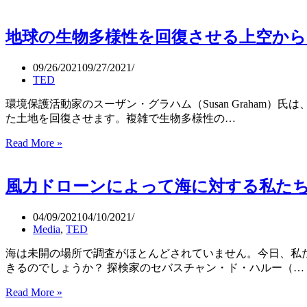
の
国
ミ
が
サ
地球の生物多様性を回復させる上空からのアプロ
支
イ
援
ル
す
09/26/2021
09/27/2021
巡
TED
る
洋
自
艦
環境保護活動家のスーザン・グラハム（Susan Graha
爆
モ
た土地を回復させます。複雑で生物多様性の…
ド
ス
ロ
Read More »
地
ク
ー
球
ワ
ン
の
を
「ス
風力ドローンによって海に対する私たちの考えが変わ
生
撃
イ
物
沈
ッ
多
04/09/2021
04/10/2021
チ
Media
,
TED
様
ブ
性
レ
海は未開の場所で調査がほとんどされていません。今日、私
を
ー
きるのでしょうか？ 探検家のセバスチャン・ド・ハルー（…
回
ド」
復
Read More »
風
の
さ
力