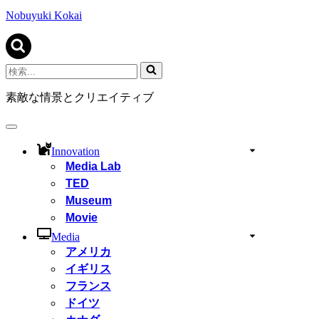
ビ
ゲ
Nobuyuki Kokai
ー
シ
ョ
ン
検
メ
索...
ニ
素敵な情景とクリエイティブ
ュ
ー
ナ
ビ
Innovation
ゲ
Media Lab
ー
TED
シ
ョ
Museum
ン
Movie
メ
ニ
Media
ュ
アメリカ
ー
イギリス
フランス
ドイツ