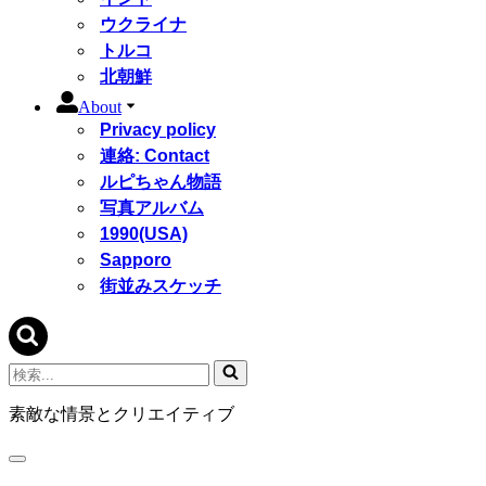
ウクライナ
トルコ
北朝鮮
About
Privacy policy
連絡: Contact
ルピちゃん物語
写真アルバム
1990(USA)
Sapporo
街並みスケッチ
検
索...
素敵な情景とクリエイティブ
ナ