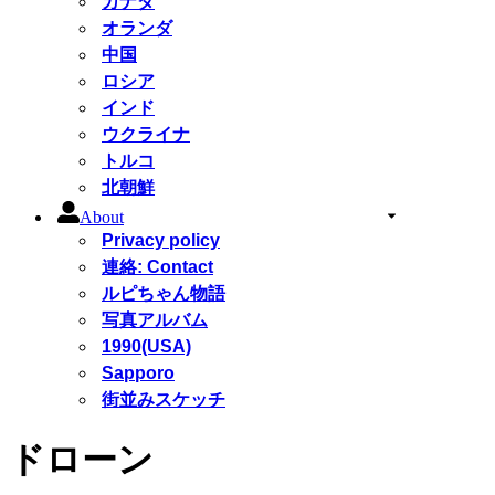
カナダ
オランダ
中国
ロシア
インド
ウクライナ
トルコ
北朝鮮
About
Privacy policy
連絡: Contact
ルピちゃん物語
写真アルバム
1990(USA)
Sapporo
街並みスケッチ
ドローン