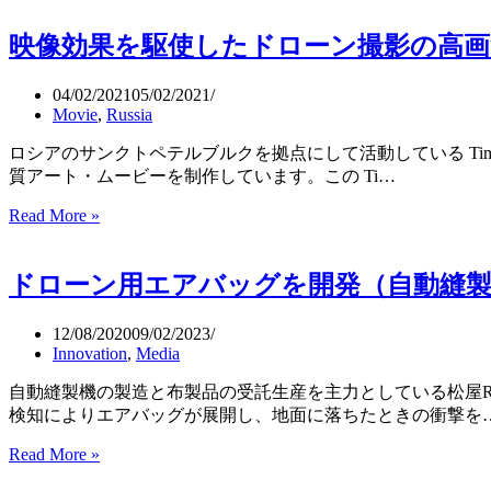
威
せ
ド
力
る
映像効果を駆使したドローン撮影の高画
ロ
上
ー
空
ン
04/02/2021
05/02/2021
か
Movie
,
Russia
に
ら
よ
の
ロシアのサンクトペテルブルクを拠点にして活動している Ti
っ
ア
質アート・ムービーを制作しています。この Ti…
て
プ
海
Read More »
映
ロ
に
像
ー
対
効
チ
す
ドローン用エアバッグを開発（自動縫製
果
（TED:
る
を
Susan
私
駆
Graham）
12/08/2020
09/02/2023
た
Innovation
,
Media
使
ち
し
の
自動縫製機の製造と布製品の受託生産を主力としている松屋
た
考
検知によりエアバッグが展開し、地面に落ちたときの衝撃を
ド
え
ロ
Read More »
ド
が
ー
ロ
変