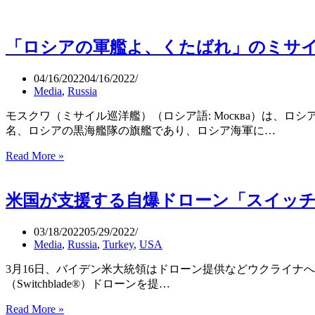
「ロシアの軍艦よ、くたばれ」のミサ
04/16/2022
04/16/2022
Media
,
Russia
モスクワ（ミサイル巡洋艦）（ロシア語: Москва）は、
名、ロシアの黒海艦隊の旗艦であり、ロシア海軍に…
Read More »
「ロ
シ
ア
米国が支援する自爆ドローン「スイッ
の
軍
艦
03/18/2022
05/29/2022
Media
,
Russia
,
Turkey
,
USA
よ、
く
3月16日、バイデン米大統領はドローン提供などウクライナへの
た
（Switchblade®）ドローンを提…
ば
れ」
Read More »
米