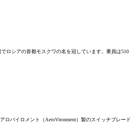
艦でロシアの首都モスクワの名を冠しています。乗員は510
ロメント（AeroVironment）製のスイッチブレード