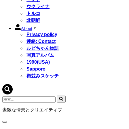
ウクライナ
トルコ
北朝鮮
About
Privacy policy
連絡: Contact
ルピちゃん物語
写真アルバム
1990(USA)
Sapporo
街並みスケッチ
検
索...
素敵な情景とクリエイティブ
ナ