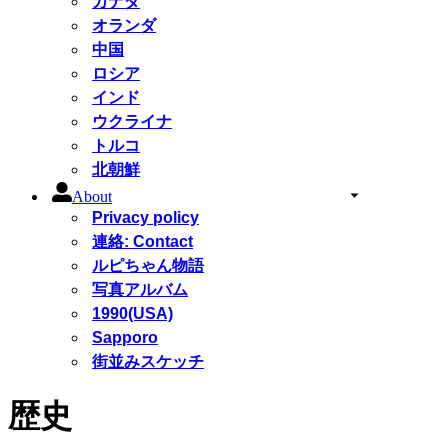
カナダ
オランダ
中国
ロシア
インド
ウクライナ
トルコ
北朝鮮
About
Privacy policy
連絡: Contact
ルピちゃん物語
写真アルバム
1990(USA)
Sapporo
街並みスケッチ
歴史