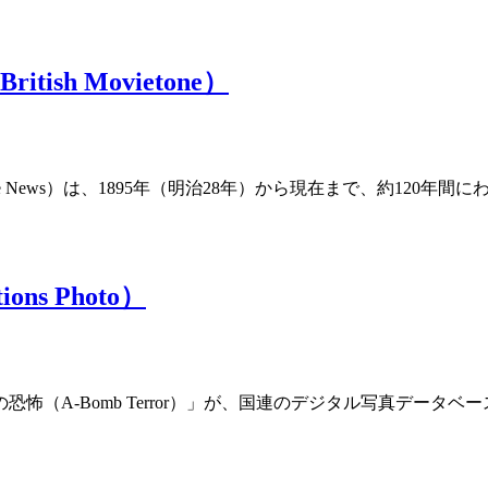
ish Movietone）
ish Movietone News）は、1895年（明治28年）から現在まで、約
ons Photo）
mb Terror）」が、国連のデジタル写真データベース（80万点）に2