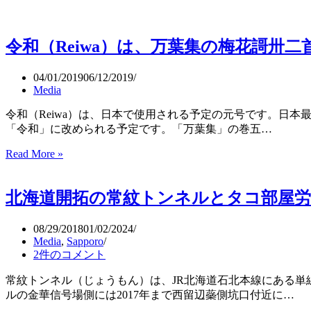
令和（Reiwa）は、万葉集の梅花謌卅二
04/01/2019
06/12/2019
Media
令和（Reiwa）は、日本で使用される予定の元号です。日本
「令和」に改められる予定です。「万葉集」の巻五…
Read More »
令
和
（Reiwa）
北海道開拓の常紋トンネルとタコ部屋労
は、
万
葉
08/29/2018
01/02/2024
Media
,
Sapporo
集
2件のコメント
の
梅
常紋トンネル（じょうもん）は、JR北海道石北本線にある
花
ルの金華信号場側には2017年まで西留辺蘂側坑口付近に…
謌