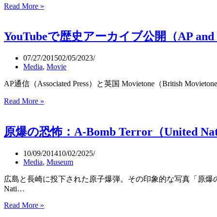
卅
Read More »
北
二
海
首
道
并
YouTubeで歴史アーカイブ公開（AP and Brit
開
序
拓
か
の
07/27/2015
02/05/2023
ら
Media
,
Movie
常
紋
AP通信（Associated Press）と英国 Movietone（Brit
ト
ン
YouTube
Read More »
ネ
で
ル
歴
と
原爆の恐怖：A-Bomb Terror（United Nati
史
タ
ア
コ
ー
10/09/2014
10/02/2025
部
カ
Media
,
Museum
屋
イ
労
広島と長崎に投下された原子爆弾。その印象的な写真「原爆の恐怖（A-Bo
ブ
Nati…
働、
公
囚
開
Read More »
原
人
（AP
爆