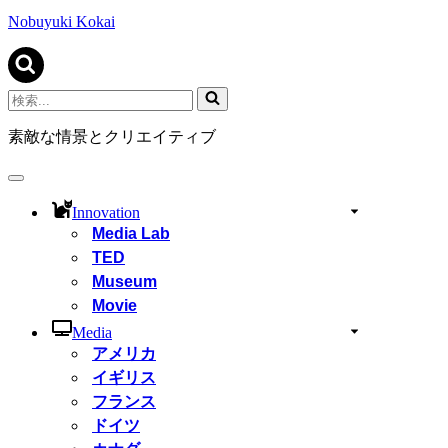
ビ
ゲ
Nobuyuki Kokai
ー
シ
ョ
ン
検
メ
索...
ニ
素敵な情景とクリエイティブ
ュ
ー
ナ
ビ
Innovation
ゲ
Media Lab
ー
TED
シ
ョ
Museum
ン
Movie
メ
ニ
Media
ュ
アメリカ
ー
イギリス
フランス
ドイツ