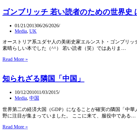
道
and
の
路
British
ゴンブリッチ 若い読者のための世界史 
恐
Movietone）
怖：
A-
01/21/2013
06/26/2026
Bomb
Media
,
UK
Terror（United
オーストリア系ユダヤ人の美術史家エルンスト・ゴンブリッ
Nations
Photo）
素晴らしい本でした（^^） 若い読者（笑）ではありま…
Read More »
ゴ
ン
ブ
知られざる隣国「中国」
リ
ッ
チ
10/12/2010
11/03/2015
若
Media
,
中国
い
世界第二の経済大国（GDP）になることが確実の隣国「中
読
野に注目が集まっていました。 ここに来て、服役中である…
者
の
Read More »
知
た
ら
め