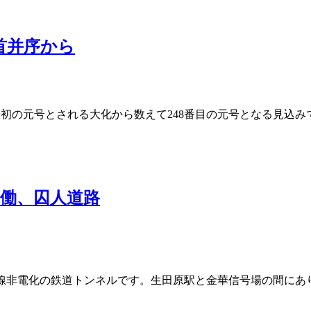
首并序から
最初の元号とされる大化から数えて248番目の元号となる見込
働、囚人道路
単線非電化の鉄道トンネルです。生田原駅と金華信号場の間にあ