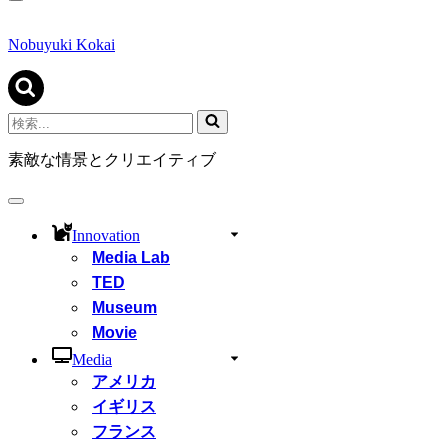
ナ
ビ
ゲ
Nobuyuki Kokai
ー
シ
ョ
ン
検
メ
索...
ニ
素敵な情景とクリエイティブ
ュ
ー
ナ
ビ
Innovation
ゲ
Media Lab
ー
シ
TED
ョ
Museum
ン
Movie
メ
ニ
Media
ュ
アメリカ
ー
イギリス
フランス