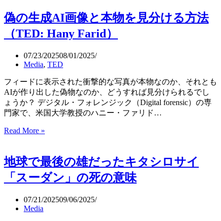
野
ン
偽の生成AI画像と本物を見分ける方法
生
プ
動
米
（TED: Hany Farid）
物
大
写
統
07/23/2025
08/01/2025
真
領
Media
,
TED
賞
に
を
「史
フィードに表示された衝撃的な写真が本物なのか、それとも
発
上
AIが作り出した偽物なのか、どうすれば見分けられるでし
表
最
ょうか？ デジタル・フォレンジック（Digital forensic）の専
悪」
門家で、米国大学教授のハニー・ファリド…
と
Read More »
偽
酷
の
評
生
さ
地球で最後の雄だったキタシロサイ
成
れ
AI
た
「スーダン」の死の意味
画
表
像
紙
07/21/2025
09/06/2025
と
を
Media
本
差