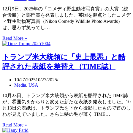
デ
ィ
12月9日、2025年の「コメディ野生動物写真賞」の大賞（総
野
合優勝）と部門賞を発表しました。英国を拠点としたコメデ
生
ィ野生動物写真賞（Nikon Comedy Wildlife Photo Awards）
動
は、思わず笑ってし…
物
Read More »
思
写
わ
真
ず
賞」
トランプ米大統領に「史上最悪」と酷
笑
と
っ
は・・
評された表紙を差替え（TIME誌）
て
（TED:
し
Tom
10/27/2025
10/27/2025
Sullam）
ま
Media
,
USA
う
2025
10月23日、トランプ米大統領から表紙を酷評されたTIME誌
年
が、雰囲気をがらりと変えた新たな表紙を発表しました。10
の
月13日の表紙は、トランプ氏を下から撮影したもので首のし
コ
わが見えていました。さらに髪の毛が薄く TIME…
メ
デ
Read More »
ト
ィ
ラ