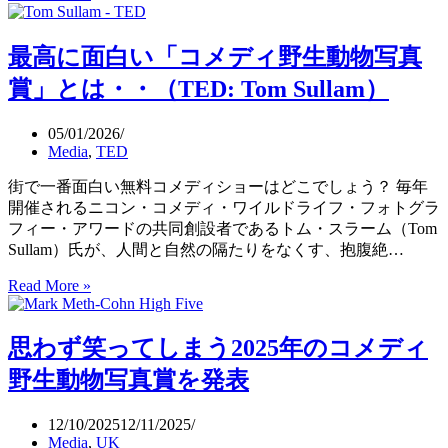
し
い
最高に面白い「コメディ野生動物写真
ウ
ィ
賞」とは・・（TED: Tom Sullam）
キ・
ラ
05/01/2026
ブ
Media
,
TED
地
球
街で一番面白い無料コメディショーはどこでしょう？ 毎年
（Wiki
開催されるニコン・コメディ・ワイルドライフ・フォトグラ
Loves
フィー・アワードの共同創設者であるトム・スラーム（Tom
Earth）：
Sullam）氏が、人間と自然の隔たりをなくす、抱腹絶…
2025
年
Read More »
最
入
高
賞
に
思わず笑ってしまう2025年のコメディ
作
面
品
白
野生動物写真賞を発表
い
「コ
12/10/2025
12/11/2025
メ
Media
,
UK