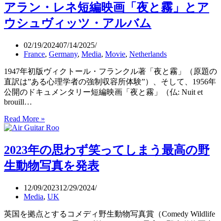
アラン・レネ短編映画「夜と霧」とア
笑
ー
っ
ダ
ウシュヴィッツ・アルバム
て
ン」
し
の
02/19/2024
07/14/2025
ま
死
France
,
Germany
,
Media
,
Movie
,
Netherlands
う
の
2024
意
1947年初版ヴィクトール・フランクル著「夜と霧」（原題の
年
味
直訳は”ある心理学者の強制収容所体験”）、そして、1956年
の
公開のドキュメンタリー短編映画「夜と霧」（仏: Nuit et
コ
brouill…
メ
Read More »
ア
デ
ラ
ィ
ン・
野
2023年の思わず笑ってしまう最高の野
レ
生
ネ
動
生動物写真を発表
短
物
編
写
12/09/2023
12/29/2024
映
真
Media
,
UK
画
賞
「夜
英国を拠点とするコメディ野生動物写真賞（Comedy Wildlife