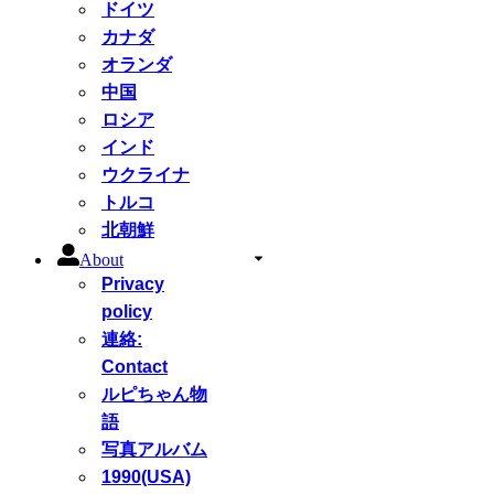
ドイツ
カナダ
オランダ
中国
ロシア
インド
ウクライナ
トルコ
北朝鮮
About
Privacy
policy
連絡:
Contact
ルピちゃん物
語
写真アルバム
1990(USA)