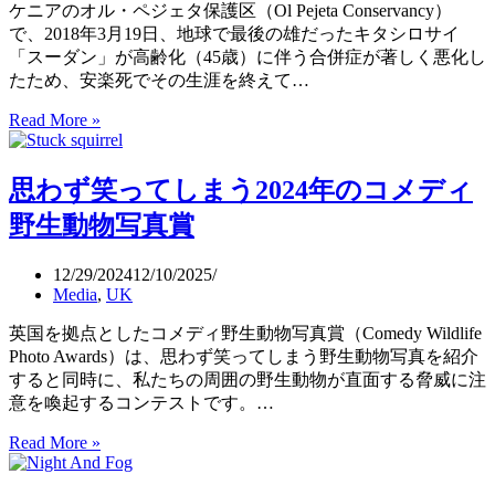
物
替
ケニアのオル・ペジェタ保護区（Ol Pejeta Conservancy）
を
え
で、2018年3月19日、地球で最後の雄だったキタシロサイ
見
（TIME
「スーダン」が高齢化（45歳）に伴う合併症が著しく悪化し
分
誌）
たため、安楽死でその生涯を終えて…
け
る
Read More »
地
方
球
法
で
思わず笑ってしまう2024年のコメディ
（TED:
最
Hany
後
野生動物写真賞
Farid）
の
雄
12/29/2024
12/10/2025
だ
Media
,
UK
っ
た
英国を拠点としたコメディ野生動物写真賞（Comedy Wildlife
キ
Photo Awards）は、思わず笑ってしまう野生動物写真を紹介
タ
すると同時に、私たちの周囲の野生動物が直面する脅威に注
シ
意を喚起するコンテストです。…
ロ
Read More »
思
サ
わ
イ
ず
「ス