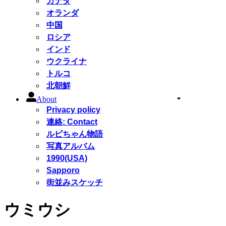
カナダ
オランダ
中国
ロシア
インド
ウクライナ
トルコ
北朝鮮
About
Privacy policy
連絡: Contact
ルピちゃん物語
写真アルバム
1990(USA)
Sapporo
街並みスケッチ
ウミウシ