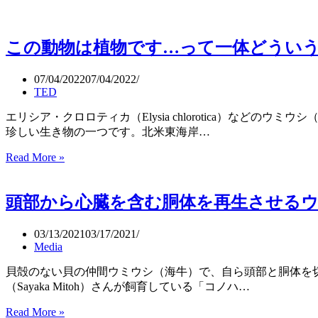
この動物は植物です…って一体どういう意味？（TE
07/04/2022
07/04/2022
TED
エリシア・クロロティカ（Elysia chlorotica）
珍しい生き物の一つです。北米東海岸…
Read More »
こ
の
動
頭部から心臓を含む胴体を再生させるウ
物
は
植
03/13/2021
03/17/2021
Media
物
で
貝殻のない貝の仲間ウミウシ（海牛）で、自ら頭部と胴体を
す…
（Sayaka Mitoh）さんが飼育している「コノハ…
っ
て
Read More »
頭