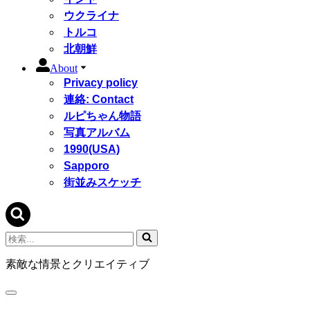
ウクライナ
トルコ
北朝鮮
About
Privacy policy
連絡: Contact
ルピちゃん物語
写真アルバム
1990(USA)
Sapporo
街並みスケッチ
検
索...
素敵な情景とクリエイティブ
ナ