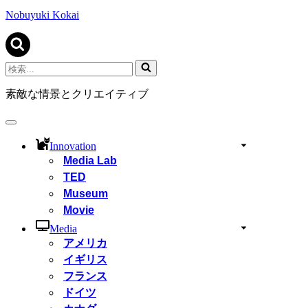
ビ
ゲ
Nobuyuki Kokai
ー
シ
ョ
ン
検
メ
索...
ニ
素敵な情景とクリエイティブ
ュ
ー
ナ
ビ
Innovation
ゲ
Media Lab
ー
TED
シ
ョ
Museum
ン
Movie
メ
ニ
Media
ュ
アメリカ
ー
イギリス
フランス
ドイツ