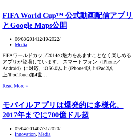
動
車
FIFA World Cup™ 公式動画配信アプリ
の
運
とGoogle Maps公開
転、
携
06/08/2014
12/19/2022
帯
Media
の
危
FIFAワールドカップ2014の魅力をあますことなく楽しめる
険
アプリが登場しています。 スマートフォン（iPhone／
を
Android）に対応、iOS6.0以上 (iPhone4以上/iPad2以
体
上/iPodTouch第4世…
感
FIFA
Read More »
す
World
る
Cup™
CM
公
モバイルアプリは爆発的に多様化、
を
式
制
2017年までに700億ドル超
動
作
画
（Volkswagen）
配
05/04/2014
07/31/2020
Innovation
,
Media
信