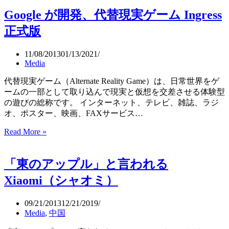
OS
年
を
Google が開発、代替現実ゲーム Ingress
ま
搭
で
正式版
載
に
し
700
た
11/08/2013
01/13/2021
億
Media
PC「Chromebox」
ド
ル
代替現実ゲーム（Alternate Reality Game）は、日常世界をゲ
超
ームの一部として取り込んで現実と仮想を交差させる体験型
の遊びの総称です。 インターネット、テレビ、雑誌、ラジ
オ、ポスター、映画、FAXサービス…
Google
Read More »
が
開
「東のアップル」と言われる
発、
代
Xiaomi（シャオミ）
替
現
09/21/2013
12/21/2019
実
Media
,
中国
ゲ
ー