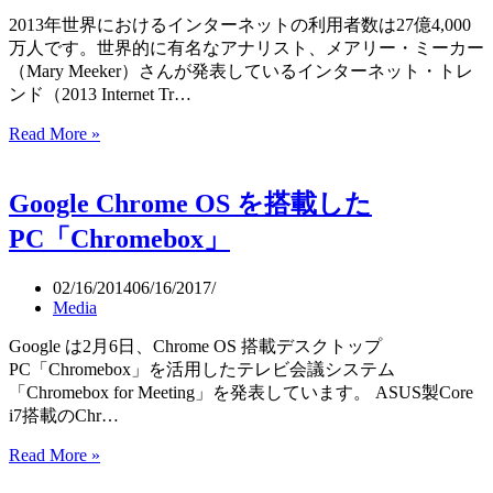
ア
2013年世界におけるインターネットの利用者数は27億4,000
プ
万人です。世界的に有名なアナリスト、メアリー・ミーカー
リ
（Mary Meeker）さんが発表しているインターネット・トレ
と
ンド（2013 Internet Tr…
Google
Maps
Read More »
モ
公
バ
開
イ
Google Chrome OS を搭載した
ル
ア
PC「Chromebox」
プ
リ
02/16/2014
06/16/2017
は
Media
爆
発
Google は2月6日、Chrome OS 搭載デスクトップ
的
PC「Chromebox」を活用したテレビ会議システム
に
「Chromebox for Meeting」を発表しています。 ASUS製Core
多
i7搭載のChr…
様
Google
Read More »
化、
Chrome
2017