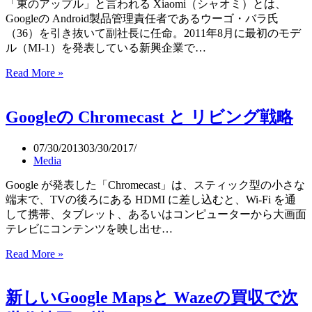
「東のアップル」と言われる Xiaomi（シャオミ）とは、
ム
Googleの Android製品管理責任者であるウーゴ・バラ氏
Ingress
（36）を引き抜いて副社長に任命。2011年8月に最初のモデ
正
ル（MI-1）を発表している新興企業で…
式
版
Read More »
「東
の
ア
Googleの Chromecast と リビング戦略
ッ
プ
ル」
07/30/2013
03/30/2017
Media
と
言
Google が発表した「Chromecast」は、スティック型の小さな
わ
端末で、TVの後ろにある HDMI に差し込むと、Wi-Fi を通
れ
して携帯、タブレット、あるいはコンピューターから大画面
る
テレビにコンテンツを映し出せ…
Xiaomi（シ
ャ
Google
Read More »
オ
の
ミ）
Chromecast
と
新しいGoogle Mapsと Wazeの買収で次
リ