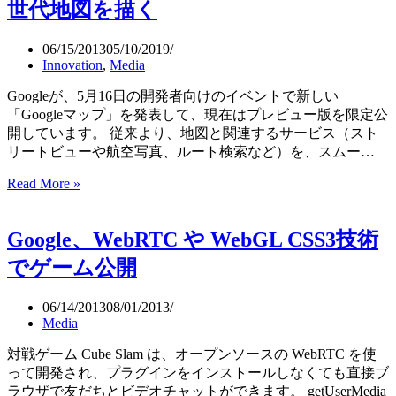
世代地図を描く
ビ
ン
06/15/2013
05/10/2019
グ
Innovation
,
Media
戦
略
Googleが、5月16日の開発者向けのイベントで新しい
「Googleマップ」を発表して、現在はプレビュー版を限定公
開しています。 従来より、地図と関連するサービス（スト
リートビューや航空写真、ルート検索など）を、スムー…
Read More »
新
し
い
Google、WebRTC や WebGL CSS3技術
Google
Maps
でゲーム公開
と
Waze
の
06/14/2013
08/01/2013
Media
買
収
対戦ゲーム Cube Slam は、オープンソースの WebRTC を使
で
って開発され、プラグインをインストールしなくても直接ブ
次
ラウザで友だちとビデオチャットができます。 getUserMedia