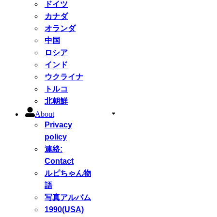
ドイツ
カナダ
オランダ
中国
ロシア
インド
ウクライナ
トルコ
北朝鮮
About
Privacy
policy
連絡:
Contact
ルピちゃん物
語
写真アルバム
1990(USA)