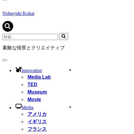
ナ
ビ
ゲ
Nobuyuki Kokai
ー
シ
ョ
ン
検
メ
索...
ニ
素敵な情景とクリエイティブ
ュ
ー
ナ
ビ
Innovation
ゲ
Media Lab
ー
シ
TED
ョ
Museum
ン
Movie
メ
ニ
Media
ュ
アメリカ
ー
イギリス
フランス