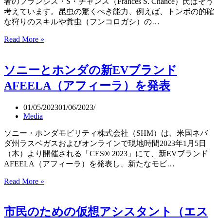
イ
者のフランシス・S・チャンス（Frances S. Chance）氏はそう
な
ン
考えています。昆虫の驚くべき能力、例えば、トンボの的確
課
な狩りのスキルや糞虫（フンコロガシ）の…
題
が
Read More »
昆
見
虫
え
の
ソニーとホンダの新EVブランド
て
脳
き
は
AFEELA（アフィーラ）を発表
ま
優
す。
れ
01/05/2023
01/06/2023
た
Media
AI
実
ソニー・ホンダモビリティ株式会社（SHM）は、米国ネバ
現
ダ州ラスベガスおよびオンラインで現地時間2023年1月5日
の
（木）より開催される「CES® 2023」にて、新EVブランド
秘
AFEELA（アフィーラ）を発表し、新たなモビ…
訣
か？
Read More »
ソ
（TED:
ニ
Frances
ー
S.
市民のための仮想アシスタント（エス
と