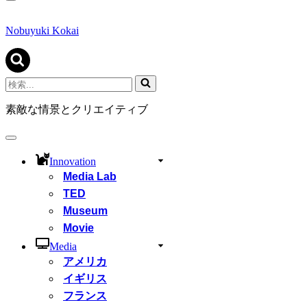
ナ
ビ
ゲ
Nobuyuki Kokai
ー
シ
ョ
ン
検
メ
索...
ニ
素敵な情景とクリエイティブ
ュ
ー
ナ
ビ
Innovation
ゲ
Media Lab
ー
シ
TED
ョ
Museum
ン
Movie
メ
ニ
Media
ュ
アメリカ
ー
イギリス
フランス