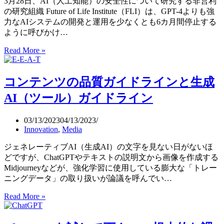
3月28日、AI（人工知能）の安全性について研究する非営利
信
の研究組織 Future of Life Institute（FLI）は、GPT-4よりも強
頼
力なAIシステムの開発と運用を少なくとも6カ月間停止する
で
ように呼びかけ…
き
る
Read More »
AI（人
AI、
工
責
知
コンテンツの品質ガイドラインと生成
任
能）
あ
の
AI（ツール）ガイドライン
る
安
AI
全
03/13/2023
04/13/2023
性
Innovation
,
Media
と
リ
ジェネレーティブAI（生成AI）の文字を見ない日がないほ
ス
どですが、ChatGPTやテキストの説明文から画像を作成する
ク
Midjourneyなどが、強化学習に使用している膨大な「トレー
に
ニングデータ」の取り扱いが論議を呼んでい…
関
Read More »
コ
す
ン
る
テ
研