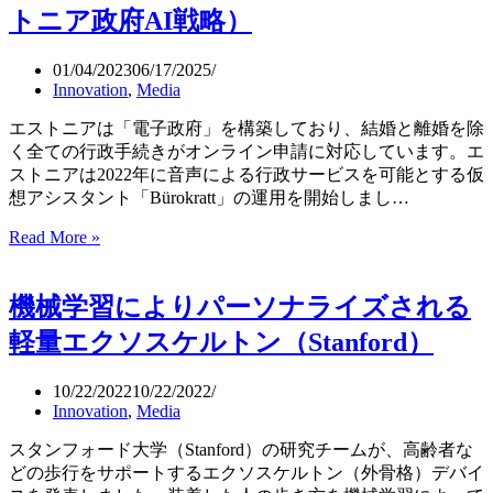
Chance）
ホ
トニア政府AI戦略）
ン
ダ
01/04/2023
06/17/2025
の
Innovation
,
Media
新
EV
エストニアは「電子政府」を構築しており、結婚と離婚を除
ブ
く全ての行政手続きがオンライン申請に対応しています。エ
ラ
ストニアは2022年に音声による行政サービスを可能とする仮
ン
想アシスタント「Bürokratt」の運用を開始しまし…
ド
AFEELA（ア
Read More »
市
フ
民
ィ
の
機械学習によりパーソナライズされる
ー
た
ラ）
め
軽量エクソスケルトン（Stanford）
を
の
発
仮
10/22/2022
10/22/2022
表
想
Innovation
,
Media
ア
シ
スタンフォード大学（Stanford）の研究チームが、高齢者な
ス
どの歩行をサポートするエクソスケルトン（外骨格）デバイ
タ