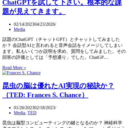
ChatGPTを試して下さい。根本的な課
ン
究
ツ
組
題が見えてきます。
の
織
品
（FLI）
02/14/2023
04/23/2026
質
Media
ガ
イ
話題のChatGPT（チャットGPT）とチャットしてみました
ド
か？ 会話型AIと言われると音声会話をイメージしてしまい
ラ
ます。私もいくつか説明を求め、質問をしてみました。その
イ
回答の評価としては「予想通り」でした。ChatGP…
ン
ChatGPT
Read More »
と
を
生
試
成
昆虫の脳は優れたAI実現の秘訣か？
し
AI（ツ
て
ー
（TED: Frances S. Chance）
下
ル）
さ
ガ
01/26/2023
02/18/2023
い。
イ
Media
,
TED
根
ド
本
ラ
昆虫は脳型コンピューティングの鍵となるのか？ 神経科学
的