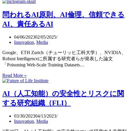
は
人
問われるAI原則、AI倫理、信頼できる
間
の
AI、責任あるAI
判
断
04/06/2023
02/05/2025
に
Innovation
,
Media
影
響
Google、ETH Zurich（チューリッヒ工科大学）、NVIDIA、
を
Robust Intelligenceに所属する研究者らが発表した論文
与
「Poisoning Web-Scale Training Datasets…
え
る
Read More »
問
「ト
わ
ロ
れ
AI（人工知能）の安全性とリスクに関
ッ
る
AI
コ
する研究組織（FLI）
原
問
則、
題」
03/30/2023
04/13/2023
AI
で
Innovation
,
Media
倫
判
理、
明