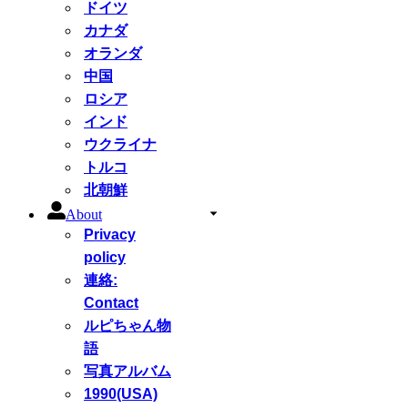
ドイツ
カナダ
オランダ
中国
ロシア
インド
ウクライナ
トルコ
北朝鮮
About
Privacy
policy
連絡:
Contact
ルピちゃん物
語
写真アルバム
1990(USA)