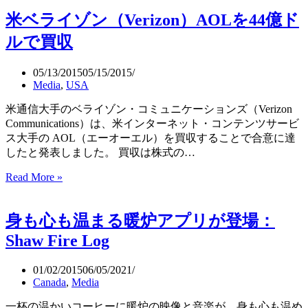
ィ
米ベライゾン（Verizon）AOLを44億ド
ズ
ニ
ルで買収
ー
の
05/13/2015
05/15/2015
21
Media
,
USA
世
紀
米通信大手のベライゾン・コミュニケーションズ（Verizon
フ
Communications）は、米インターネット・コンテンツサービ
ォ
ス大手の AOL（エーオーエル）を買収することで合意に達
ッ
したと発表しました。 買収は株式の…
ク
ス
Read More »
米
買
ベ
収
ラ
身も心も温まる暖炉アプリが登場：
は
イ
動
ゾ
Shaw Fire Log
画
ン
配
（Verizon）
01/02/2015
06/05/2021
AOL
信
Canada
,
Media
を
戦
44
一杯の温かいコーヒーに暖炉の映像と音楽が、身も心も温め
略