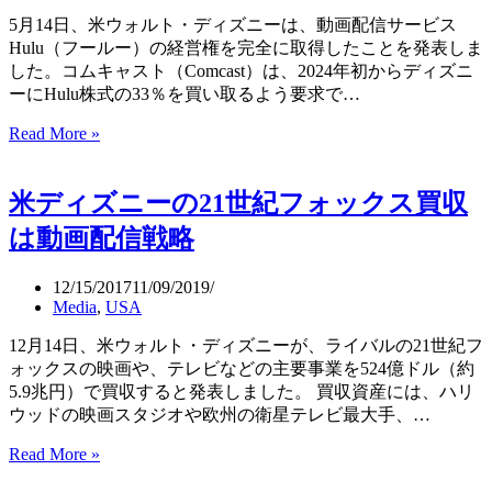
配
5月14日、米ウォルト・ディズニーは、動画配信サービス
信
Hulu（フールー）の経営権を完全に取得したことを発表しま
サ
した。コムキャスト（Comcast）は、2024年初からディズニ
ー
ーにHulu株式の33％を買い取るよう要求で…
ビ
ス
Read More »
デ
を
ィ
開
ズ
始
米ディズニーの21世紀フォックス買収
ニ
へ
ー
は動画配信戦略
は
Disney+と
12/15/2017
11/09/2019
ESPN+
Media
,
USA
に
Hulu
12月14日、米ウォルト・ディズニーが、ライバルの21世紀フ
を
ォックスの映画や、テレビなどの主要事業を524億ドル（約
完
5.9兆円）で買収すると発表しました。 買収資産には、ハリ
全
ウッドの映画スタジオや欧州の衛星テレビ最大手、…
統
合
Read More »
米
デ