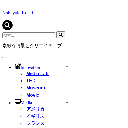
ナ
ビ
ゲ
Nobuyuki Kokai
ー
シ
ョ
ン
検
メ
索...
ニ
素敵な情景とクリエイティブ
ュ
ー
ナ
ビ
Innovation
ゲ
Media Lab
ー
シ
TED
ョ
Museum
ン
Movie
メ
ニ
Media
ュ
アメリカ
ー
イギリス
フランス