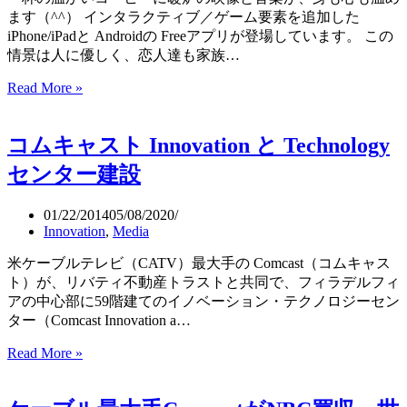
億
ます（^^） インタラクティブ／ゲーム要素を追加した
ド
iPhone/iPadと Androidの Freeアプリが登場しています。 この
ル
情景は人に優しく、恋人達も家族…
で
Read More »
身
買
も
収
心
コムキャスト Innovation と Technology
も
温
センター建設
ま
る
01/22/2014
05/08/2020
暖
Innovation
,
Media
炉
ア
米ケーブルテレビ（CATV）最大手の Comcast（コムキャス
プ
ト）が、リバティ不動産トラストと共同で、フィラデルフィ
リ
アの中心部に59階建てのイノベーション・テクノロジーセン
が
ター（Comcast Innovation a…
登
Read More »
コ
場：
ム
Shaw
Fire
キ
Log