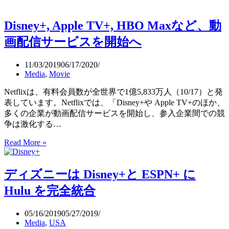
デ
ィ
Disney+, Apple TV+, HBO Maxなど、動
ズ
ニ
画配信サービスを開始へ
ー
実
11/03/2019
06/17/2020
写
Media
,
Movie
版
「ム
Netflixは、有料会員数が全世界で1億5,833万人（10/17）と発
ー
表しています。Netflixでは、「Disney+や Apple TV+のほか、
ラ
多くの企業が動画配信サービスを開始し、参入企業間での競
ン」
争は激化する…
は、
Disney+,
Read More »
Disney+で
Apple
有
TV+,
料
HBO
ディズニーは Disney+と ESPN+ に
配
Max
信
な
Hulu を完全統合
へ
ど、
動
05/16/2019
05/27/2019
画
Media
,
USA