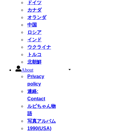
ドイツ
カナダ
オランダ
中国
ロシア
インド
ウクライナ
トルコ
北朝鮮
About
Privacy
policy
連絡:
Contact
ルピちゃん物
語
写真アルバム
1990(USA)