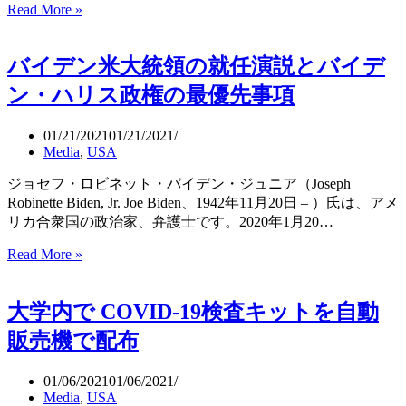
Read More »
オ
ン
ン
氏
ラ
と
バイデン米大統領の就任演説とバイデ
イ
の
ン
賭
ン・ハリス政権の最優先事項
さ
け
っ
で
01/21/2021
01/21/2021
ぽ
YouTuber
Media
,
USA
が
ろ
勝
雪
ジョセフ・ロビネット・バイデン・ジュニア（Joseph
利
ま
Robinette Biden, Jr. Joe Biden、1942年11月20日 – ）氏は、アメ
つ
リカ合衆国の政治家、弁護士です。2020年1月20…
り
Read More »
バ
2021
と
イ
バ
デ
大学内で COVID-19検査キットを自動
ー
ン
チ
米
販売機で配布
ャ
大
ル
統
01/06/2021
01/06/2021
雪
領
Media
,
USA