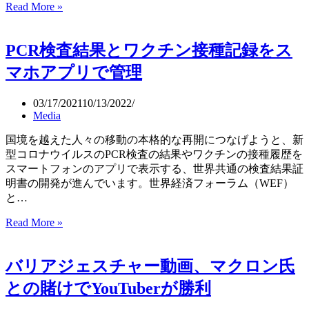
Read More »
ア
メ
リ
PCR検査結果とワクチン接種記録をス
カ
自
マホアプリで管理
然
史
03/17/2021
10/13/2022
博
Media
物
館
国境を越えた人々の移動の本格的な再開につなげようと、新
は
型コロナウイルスのPCR検査の結果やワクチンの接種履歴を
最
スマートフォンのアプリで表示する、世界共通の検査結果証
も
明書の開発が進んでいます。世界経済フォーラム（WEF）
人
と…
気
PCR
Read More »
の
検
あ
査
る
バリアジェスチャー動画、マクロン氏
結
ワ
果
ク
との賭けでYouTuberが勝利
と
チ
ワ