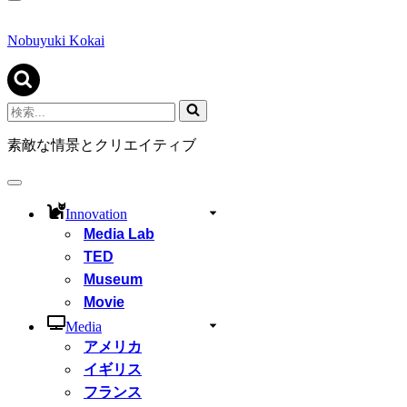
ナ
ビ
ゲ
Nobuyuki Kokai
ー
シ
ョ
ン
検
メ
索...
ニ
素敵な情景とクリエイティブ
ュ
ー
ナ
ビ
Innovation
ゲ
Media Lab
ー
シ
TED
ョ
Museum
ン
Movie
メ
ニ
Media
ュ
アメリカ
ー
イギリス
フランス