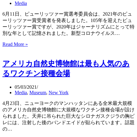
性
Media
と
寛
6月11日、ピューリッツァー賞選考委員会は、2021年のピュ
容
ーリッツァー賞受賞者を発表しました。105年を迎えたピュ
の
ーリッツァー賞ですが、2020年はジャーナリズムにとって特
社
別な年として記憶されました。新型コロナウイルス…
会
2021
Read More »
へ
年
変
ピ
え
アメリカ自然史博物館は最も人気のあ
ュ
る
ー
チ
るワクチン接種会場
リ
ャ
ッ
ン
05/03/2021
ツ
ス
Media
,
Museum
,
New York
ァ
ー
4月23日、ニューヨークのマンハッタンにある全米最大規模
賞
のアメリカ自然史博物館に大規模なワクチン接種会場が設け
（The
られました。天井に吊られた巨大なシロナガスクジラの胸ビ
2021
レには、注射した後のバンドエイドが貼られています。話題
Pulitzer
の…
Prize
Winners）