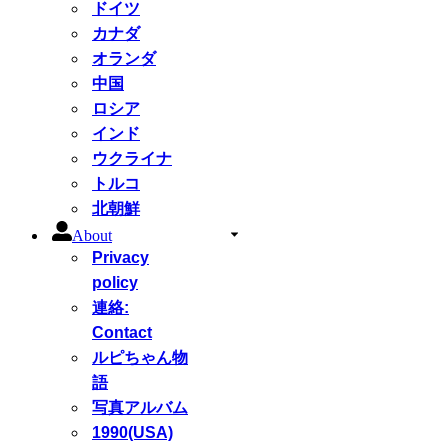
ドイツ
カナダ
オランダ
中国
ロシア
インド
ウクライナ
トルコ
北朝鮮
About
Privacy
policy
連絡:
Contact
ルピちゃん物
語
写真アルバム
1990(USA)