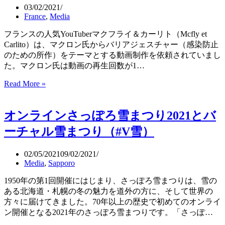
ン
03/02/2021
ク
接
France
,
Media
チ
種
ン
会
フランスの人気YouTuberマクフライ＆カーリト（Mcfly et
接
場
Carlito）は、マクロン氏からバリアジェスチャー（感染防止
種
のための所作）をテーマとする動画制作を依頼されていまし
記
た。マクロン氏は動画の再生回数が1…
録
を
Read More »
バ
ス
リ
マ
ア
オンラインさっぽろ雪まつり2021とバ
ホ
ジ
ア
ェ
ーチャル雪まつり（#V雪​）
プ
ス
リ
チ
02/05/2021
09/02/2021
で
ャ
Media
,
Sapporo
管
ー
理
動
1950年の第1回開催にはじまり、さっぽろ雪まつりは、雪の
画、
ある北海道・札幌の冬の魅力を道外の方に、そして世界の
マ
方々に届けてきました。70年以上の歴史で初めてのオンライ
ク
ン開催となる2021年のさっぽろ雪まつりです。「さっぽ…
ロ