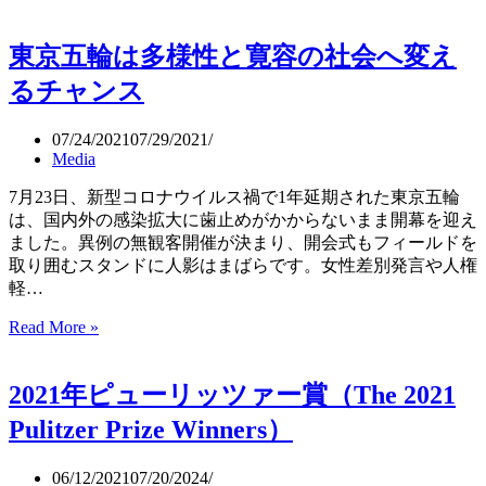
国
の
東京五輪は多様性と寛容の社会へ変え
夏
休
るチャンス
み
を
07/24/2021
07/29/2021
描
Media
く
Banksy:
7月23日、新型コロナウイルス禍で1年延期された東京五輪
A
は、国内外の感染拡大に歯止めがかからないまま開幕を迎え
Great
ました。異例の無観客開催が決まり、開会式もフィールドを
British
取り囲むスタンドに人影はまばらです。女性差別発言や人権
Spraycation
軽…
Read More »
東
京
五
2021年ピューリッツァー賞（The 2021
輪
は
Pulitzer Prize Winners）
多
様
06/12/2021
07/20/2024