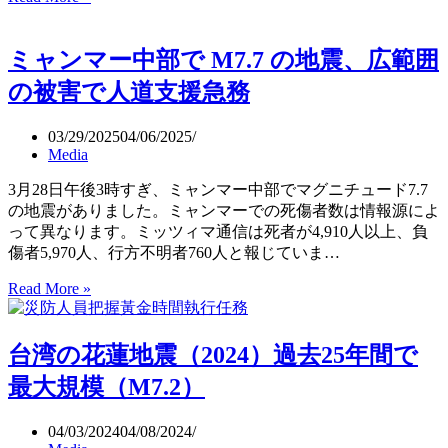
カ
巨
ム
大
ミャンマー中部で M7.7 の地震、広範囲
チ
地
ャ
震
の被害で人道支援急務
ッ
と
カ
関
03/29/2025
04/06/2025
半
連
Media
島
か
地
3月28日午後3時すぎ、ミャンマー中部でマグニチュード7.7
震
の地震がありました。ミャンマーでの死傷者数は情報源によ
（M8.8）
って異なります。ミッツィマ通信は死者が4,910人以上、負
は
傷者5,970人、行方不明者760人と報じていま…
歴
代
Read More »
ミ
6
ャ
位
ン
の
台湾の花蓮地震（2024）過去25年間で
マ
海
ー
最大規模（M7.2）
溝
中
型
部
04/03/2024
04/08/2024
地
で