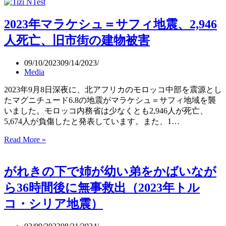
年
規
能
模
2023年マラケシュ＝サフィ地震、2,946
登
（M7.2）
半
人死亡、旧市街の建物被害
島
地
09/10/2023
09/14/2023
震
Media
の
「逆
2023年9月8日深夜に、北アフリカのモロッコ中部を震源とし
断
たマグニチュード6.8の地震がマラケシュ＝サフィ地域を襲
層
いました。モロッコ内務省は少なくとも2,946人が死亡、
運
5,674人が負傷したと発表しています。また、1…
動」
2023
で
Read More »
年
輪
マ
島
がれきの下で姉が幼い弟をかばいなが
ラ
市
ケ
は
ら36時間後に無事救出（2023年トル
シ
最
コ・シリア地震）
ュ
大
＝
4m
隆
サ