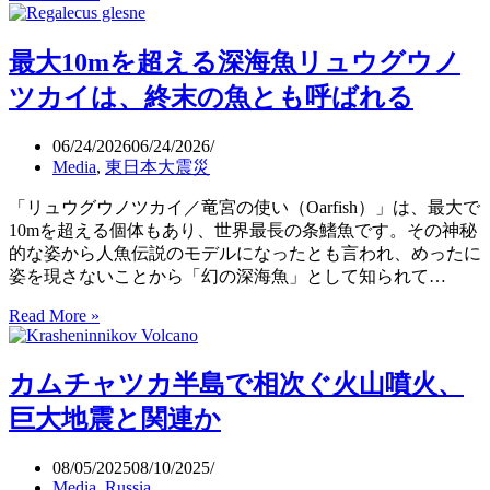
年
ベ
最大10mを超える深海魚リュウグウノ
ネ
ズ
ツカイは、終末の魚とも呼ばれる
エ
ラ
06/24/2026
06/24/2026
地
Media
,
東日本大震災
震
か
「リュウグウノツカイ／竜宮の使い（Oarfish）」は、最大で
ら
10mを超える個体もあり、世界最長の条鰭魚です。その神秘
1
的な姿から人魚伝説のモデルになったとも言われ、めったに
ヶ
姿を現さないことから「幻の深海魚」として知られて…
月、
被
Read More »
最
害
大
の
10m
全
カムチャツカ半島で相次ぐ火山噴火、
を
容
超
巨大地震と関連か
も
え
見
る
08/05/2025
08/10/2025
え
深
Media
,
Russia