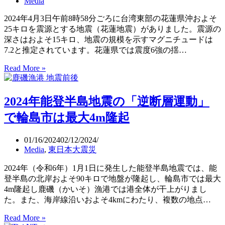
Media
震
M7.7
の
2024年4月3日午前8時58分ごろに台湾東部の花蓮県沖およそ
地
25キロを震源とする地震（花蓮地震）がありました。震源の
震、
深さはおよそ15キロ、地震の規模を示すマグニチュードは
広
7.2と推定されています。花蓮県では震度6強の揺…
範
囲
Read More »
台
の
湾
被
の
害
2024年能登半島地震の「逆断層運動」
花
で
蓮
で輪島市は最大4m隆起
人
地
道
震
01/16/2024
02/12/2024
支
（2024）
Media
,
東日本大震災
援
過
急
去
2024年（令和6年）1月1日に発生した能登半島地震では、能
務
25
登半島の北岸およそ90キロで地盤が隆起し、輪島市では最大
年
4m隆起し鹿磯（かいそ）漁港では港全体が干上がりまし
間
た。また、海岸線沿いおよそ4kmにわたり、複数の地点…
で
最
2024
Read More »
大