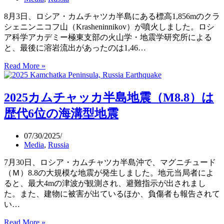
ず
海
魚
8月3日、ロシア・カムチャツカ半島にある標高1,856mのクラ
リ
シェニンニコフ山（Krasheninnikov）が噴火しました。ロシ
ュ
ア科学アカデミー極東支部の火山学・地震学研究所による
ウ
と、最後に溶岩流出があったのは1,46…
グ
ウ
Read More »
カ
ノ
ム
ツ
チ
2025カムチャッカ半島地震（M8.8）は
カ
ャ
イ
ツ
歴代6位の海溝型地震
は、
カ
終
半
07/30/2025
末
島
Media
,
Russia
の
で
魚
相
7月30日、ロシア・カムチャツカ半島沖で、マグニチュード
と
次
（Ｍ）8.8の大規模な地震が発生しました。地元当局者によ
も
ぐ
ると、最大4mの津波が観測され、避難指示が出されまし
呼
火
た。また、建物に被害が出ているほか、負傷者も報告されて
ば
山
い…
れ
噴
2025
Read More »
る
火、