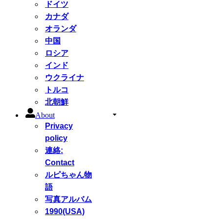
ドイツ
カナダ
オランダ
中国
ロシア
インド
ウクライナ
トルコ
北朝鮮
About
Privacy
policy
連絡:
Contact
ルピちゃん物
語
写真アルバム
1990(USA)