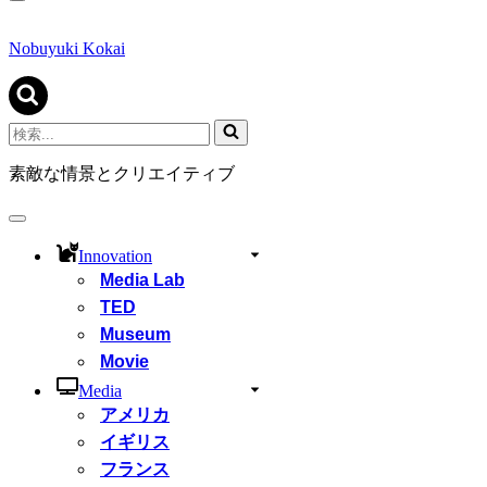
ナ
ビ
ゲ
Nobuyuki Kokai
ー
シ
ョ
ン
検
メ
索...
ニ
素敵な情景とクリエイティブ
ュ
ー
ナ
ビ
Innovation
ゲ
Media Lab
ー
シ
TED
ョ
Museum
ン
Movie
メ
ニ
Media
ュ
アメリカ
ー
イギリス
フランス