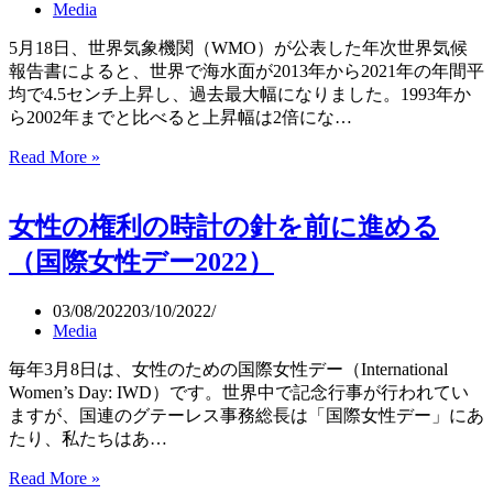
の
Media
4
こ
州
と
5月18日、世界気象機関（WMO）が公表した年次世界気候
併
ば」
報告書によると、世界で海水面が2013年から2021年の年間平
合
均で4.5センチ上昇し、過去最大幅になりました。1993年か
非
ら2002年までと比べると上昇幅は2倍にな…
難
決
Read More »
海
議
面
に
上
女性の権利の時計の針を前に進める
過
昇
去
幅
（国際女性デー2022）
最
が
多
過
03/08/2022
03/10/2022
の
去
Media
143
最
カ
大、
毎年3月8日は、女性のための国際女性デー（International
国
海
Women’s Day: IWD）です。世界中で記念行事が行われてい
が
水
ますが、国連のグテーレス事務総長は「国際女性デー」にあ
賛
温
たり、私たちはあ…
成
と
Read More »
女
酸