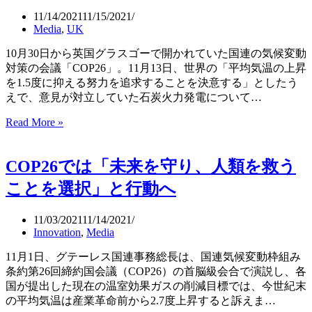
2022）
ウ
11/14/2021
11/15/2021
ク
Media
,
UK
ラ
イ
10月30日から英国グラスゴーで開かれていた国連の気候変動
ナ
対策の会議「COP26」。11月13日、世界の「平均気温の上昇
侵
を1.5度に抑える努力を追求することを決意する」としたう
攻
えで、意見が対立していた石炭火力発電について…
に
対
Read More »
平
す
均
る
気
COP26では「未来を守り、人類を救う
国
温
際
の
ことを選択」と行動へ
社
上
会
昇
11/03/2021
11/14/2021
の
を
Innovation
,
Media
1.5
反
度
応
11月1日、グテーレス国連事務総長は、国連気候変動枠組み
に
（141
条約第26回締約国会議（COP26）の首脳級会合で演説し、各
抑
カ
国が提出した現在の温室効果ガスの削減目標では、今世紀末
え
国
の平均気温は産業革命前から2.7度上昇すると訴えま…
る
が