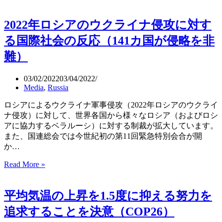
性
性
の
度
2022年ロシアのウクライナ侵攻に対す
権
も
利
記
る国際社会の反応（141カ国が侵略を非
の
録
難）
時
を
計
更
の
新
03/02/2022
03/04/2022
針
Media
,
Russia
（WMO
を
報
ロシアによるウクライナ軍事侵攻（2022年ロシアのウクライ
前
告
ナ侵攻）に対して、世界各国から様々なロシア（およびロシ
に
書）
アに協力するベラルーシ）に対する制裁が拡大しています。
進
また、国連総会では今世紀初の第11回緊急特別会合が開
め
か…
る
（国
2022
Read More »
際
年
女
ロ
性
平均気温の上昇を1.5度に抑える努力を
シ
デ
ア
追求することを決意（COP26）
ー
の