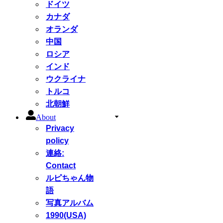
ドイツ
カナダ
オランダ
中国
ロシア
インド
ウクライナ
トルコ
北朝鮮
About
Privacy
policy
連絡:
Contact
ルピちゃん物
語
写真アルバム
1990(USA)