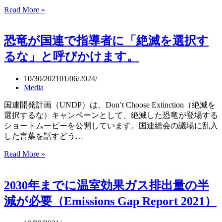
COP26
努
Read More »
侵
で
力
略
は
を
を
恐竜が国連で指導者に「絶滅を選択す
「未
追
非
来
求
難）
るな」と呼びかけます。
を
す
守
る
10/30/2021
01/06/2024
り、
こ
Media
人
と
類
を
国連開発計画（UNDP）は、Don’t Choose Extinction（絶滅を
を
決
選択するな）キャンペーンとして、絶滅した恐竜が登場する
救
意
ショートムービーを公開しています。国連総会の議場に乱入
う
（COP26）
した言葉を話すどう…
こ
と
Read More »
恐
を
竜
選
が
2030年までに温室効果ガス排出量の半
択」
国
と
連
減が必要（Emissions Gap Report 2021）
行
で
動
指