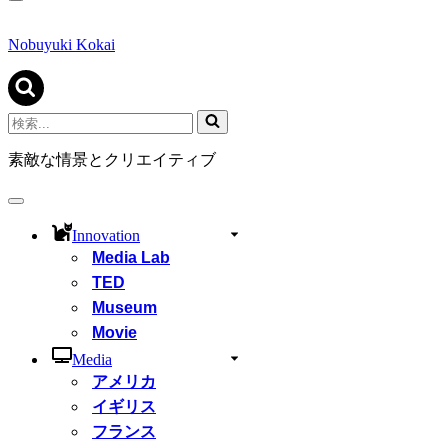
ナ
ビ
ゲ
Nobuyuki Kokai
ー
シ
ョ
ン
検
メ
索...
ニ
素敵な情景とクリエイティブ
ュ
ー
ナ
ビ
Innovation
ゲ
Media Lab
ー
シ
TED
ョ
Museum
ン
Movie
メ
ニ
Media
ュ
アメリカ
ー
イギリス
フランス