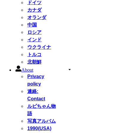
ドイツ
カナダ
オランダ
中国
ロシア
インド
ウクライナ
トルコ
北朝鮮
About
Privacy
policy
連絡:
Contact
ルピちゃん物
語
写真アルバム
1990(USA)