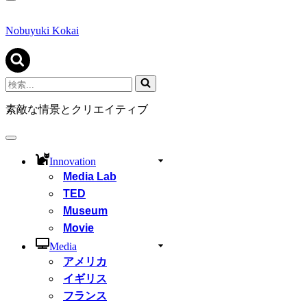
ナ
ビ
ゲ
Nobuyuki Kokai
ー
シ
ョ
ン
検
メ
索...
ニ
素敵な情景とクリエイティブ
ュ
ー
ナ
ビ
Innovation
ゲ
Media Lab
ー
シ
TED
ョ
Museum
ン
Movie
メ
ニ
Media
ュ
アメリカ
ー
イギリス
フランス