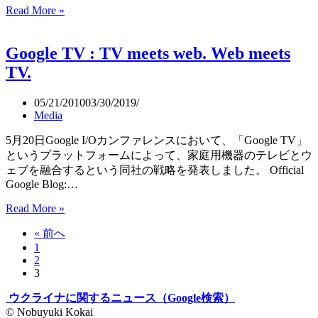
Read More »
動
画
配
Google TV : TV meets web. Web meets
信
TV.
Hulu
マ
ル
05/21/2010
03/30/2019
チ
Media
プ
5月20日Google I/Oカンファレンスにおいて、「Google TV」
ラ
というプラットフォームによって、家庭用機器のテレビとウ
ッ
ェブを融合するという同社の戦略を発表しました。 Official
ト
Google Blog:…
フ
ォ
Google
Read More »
ー
TV
ム
« 前へ
:
TV
で
1
meets
2
年
web.
3
内
Web
開
meets
ウクライナに関するニュース（Google検索）
始
TV.
© Nobuyuki Kokai