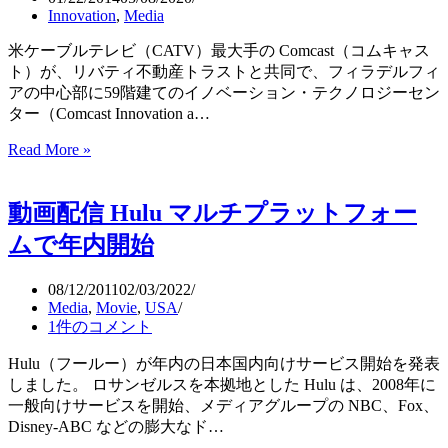
Innovation
,
Media
る
デ
米ケーブルテレビ（CATV）最大手の Comcast（コムキャス
ィ
ト）が、リバティ不動産トラストと共同で、フィラデルフィ
レ
アの中心部に59階建てのイノベーション・テクノロジーセン
ク
ター（Comcast Innovation a…
TV
買
Read More »
コ
収
ム
キ
動画配信 Hulu マルチプラットフォー
ャ
ス
ムで年内開始
ト
Innovation
08/12/2011
02/03/2022
と
Media
,
Movie
,
USA
Technology
1件のコメント
セ
ン
Hulu（フールー）が年内の日本国内向けサービス開始を発表
タ
しました。 ロサンゼルスを本拠地とした Hulu は、2008年に
ー
一般向けサービスを開始、メディアグループの NBC、Fox、
建
Disney-ABC などの膨大なド…
設