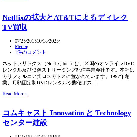
ン
ラ
Netflixの拡大とAT&Tによるディレク
イ
ン
TV買収
動
画
07/25/2015
10/18/2023
の
Media
視
1件のコメント
聴
習
ネットフリックス（Netflix, Inc.）は、米国のオンラインDVD
慣
レンタル及び映像ストリーミング配信事業会社です。本社は
が
カリフォルニア州ロスガトスに置かれています。1997年創
急
業、月額固定制DVDレンタルや郵便ポス…
速
Netflix
Read More »
に
の
変
拡
化
コムキャスト Innovation と Technology
大
（Limelight
と
Networks）
センター建設
AT&T
に
01/22/2014
05/08/2020
よ