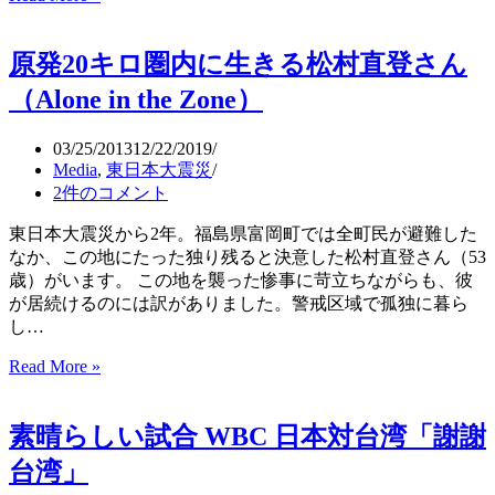
ー
シ
シ
ア
原発20キロ圏内に生きる松村直登さん
ョ
赤
ン
の
（Alone in the Zone）
Abita（ア
広
ビ
場
03/25/2013
12/22/2019
タ）
で
Media
,
東日本大震災
さ
2件のコメント
ん
さ
東日本大震災から2年。福島県富岡町では全町民が避難した
踊
なか、この地にたった独り残ると決意した松村直登さん（53
り
歳）がいます。 この地を襲った惨事に苛立ちながらも、彼
（Sansa
が居続けるのには訳がありました。警戒区域で­孤独に暮ら
Odori）
し…
を
披
Read More »
原
露
発
20
素晴らしい試合 WBC 日本対台湾「謝謝
キ
ロ
台湾」
圏