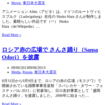
は
Movie
,
東日本大震災
情
報
アニメーション Abita（アビタ）は、ドイツのルートヴィヒ
は
スブルク（Ludwigsburg）在住の Shoko Hara さんが制作しま
き
した。素晴らしい作品です（^^） Shoko
ち
Hara（de:Wikipedia）…
ん
と
Read More »
福
オ
島
ー
の
ロシア赤の広場で さんさ踊り（Sansa
プ
子
ン
供
Odori）を披露
に、
た
映
ち
09/06/2013
09/06/2013
画
の
Media
,
Russia
,
東日本大震災
「100,000
夢
年
と
8月31日から9月9日まで、ロシアの赤の広場（モスクワ）で
後
現
開催されている国際軍事音楽祭「スパシカヤ・タワー・フェ
の
実：
スティバル 2013」に初参加し、日ロ友好事業として「盛岡
安
ア
さんさ踊り」を披露しました。 2006年に始まった…
全」
ニ
メ
Read More »
ロ