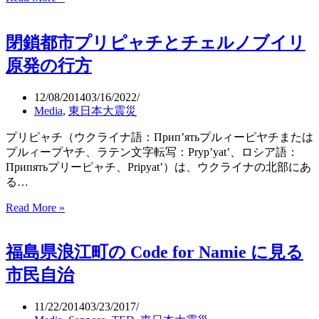
波
:
閉鎖都市プリピャチとチェルノブイリ
Tsunami（The
Animation
原発の行方
Workshop）
12/08/2014
03/16/2022
Media
,
東日本大震災
プリピャチ（ウクライナ語：Прип’ятьプルィーピヤチまたは
プルィープヤチ、ラテン文字転写：Pryp’yat’、ロシア語：
Припятьプリーピャチ、Pripyat’）は、ウクライナの北部にあ
る…
Read More »
閉
鎖
都
福島県浪江町の Code for Namie に見る
市
プ
市民自治
リ
ピ
11/22/2014
03/23/2017
ャ