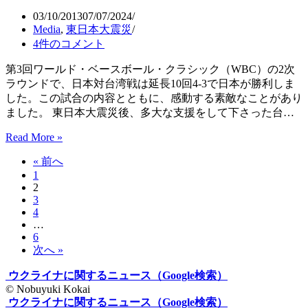
内
03/10/2013
07/07/2024
に
Media
,
東日本大震災
生
4件のコメント
き
る
第3回ワールド・ベースボール・クラシック（WBC）の2次
松
ラウンドで、日本対台湾戦は延長10回4-3で日本が勝利しま
村
した。この試合の内容とともに、感動する素敵なことがあり
直
ました。 東日本大震災後、多大な支援をして下さった台…
登
さ
Read More »
素
ん
晴
« 前へ
（Alone
ら
1
in
し
2
the
い
3
Zone）
試
4
合
…
6
WBC
次へ »
日
本
ウクライナに関するニュース（Google検索）
対
© Nobuyuki Kokai
台
ウクライナに関するニュース（Google検索）