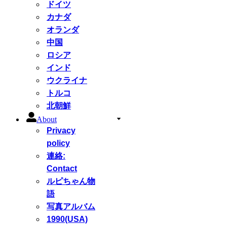
ドイツ
カナダ
オランダ
中国
ロシア
インド
ウクライナ
トルコ
北朝鮮
About
Privacy
policy
連絡:
Contact
ルピちゃん物
語
写真アルバム
1990(USA)