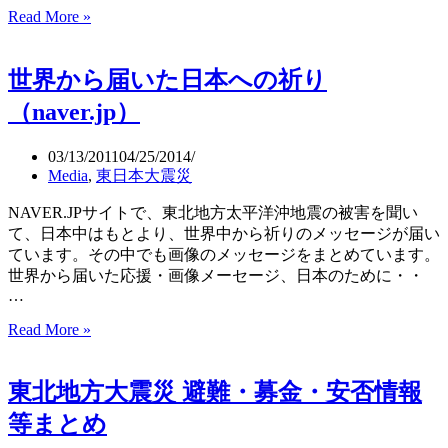
Read More »
私
達
は
世界から届いた日本への祈り
日
本
（naver.jp）
の
皆
03/13/2011
04/25/2014
さ
Media
,
東日本大震災
ん
と
NAVER.JPサイトで、東北地方太平洋沖地震の被害を聞い
共
て、日本中はもとより、世界中から祈りのメッセージが届い
に
ています。その中でも画像のメッセージをまとめています。
い
世界から届いた応援・画像メーセージ、日本のために・・
ま
…
す
Read More »
世
（ア
界
メ
か
リ
東北地方大震災 避難・募金・安否情報
ら
カ）
届
等まとめ
い