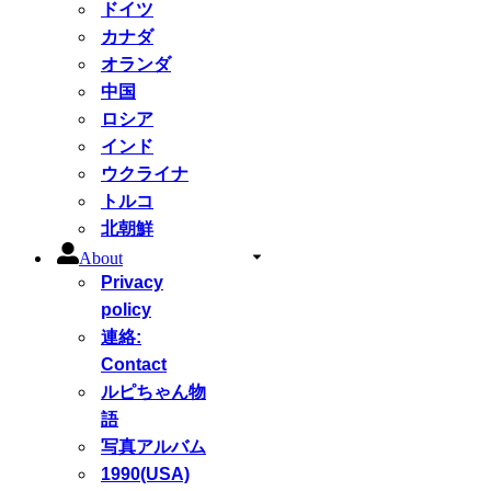
ドイツ
カナダ
オランダ
中国
ロシア
インド
ウクライナ
トルコ
北朝鮮
About
Privacy
policy
連絡:
Contact
ルピちゃん物
語
写真アルバム
1990(USA)