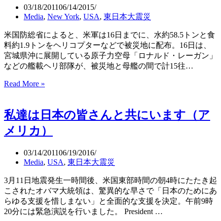
中
03/18/2011
06/14/2015
の
Media
,
New York
,
USA
,
東日本大震災
希
望
米国防総省によると、米軍は16日までに、水約58.5トンと食
（村
料約1.9トンをヘリコプターなどで被災地に配布。16日は、
上
宮城県沖に展開している原子力空母「ロナルド・レーガン」
龍）
などの艦載ヘリ部隊が、被災地と母艦の間で計15往…
Operation
Read More »
Tomodachi（米
軍
私達は日本の皆さんと共にいます（ア
作
戦
メリカ）
名
ト
03/14/2011
06/19/2016
モ
Media
,
USA
,
東日本大震災
ダ
チ）
3月11日地震発生一時間後、米国東部時間の朝4時にたたき起
こされたオバマ大統領は、驚異的な早さで「日本のためにあ
らゆる支援を惜しまない」と全面的な支援を決定。午前9時
20分には緊急演説を行いました。 President …