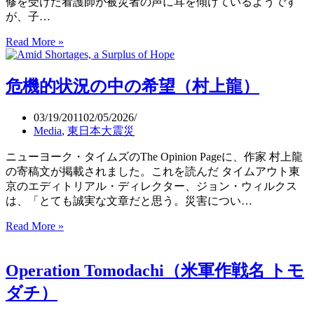
修を受けた看護師が被災者の声に耳を傾けているようです
が、子…
Read More »
日
本
赤
危機的状況の中の希望（村上龍）
十
字・
こ
03/19/2011
02/05/2026
こ
Media
,
東日本大震災
ろ
ニューヨーク・タイムズのThe Opinion Pageに、作家 村上龍
の
の寄稿文が掲載されました。これを読んだ タイムアウト東
ケ
京のエディトリアル・ディレクター、ジョン・ウィルクス
ア
は、「とても誠実な文章だと思う。災害につい…
チ
ー
Read More »
危
ム
機
的
Operation Tomodachi（米軍作戦名 トモ
状
況
ダチ）
の