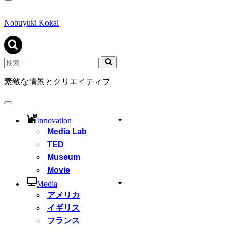
ナ
ビ
ゲ
Nobuyuki Kokai
ー
シ
ョ
ン
検
メ
索...
ニ
素敵な情景とクリエイティブ
ュ
ー
ナ
ビ
Innovation
ゲ
Media Lab
ー
シ
TED
ョ
Museum
ン
Movie
メ
ニ
Media
ュ
アメリカ
ー
イギリス
フランス