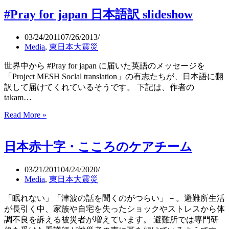
【Hope】
#Pray for japan 日本語訳 slideshow
希
望
03/24/2011
07/26/2013
Media
,
東日本大震災
世界中から #Pray for japan に届いた英語のメッセージを
「Project MESH Soclal translation」の有志たちが、日本語に翻
訳して届けてくれているそうです。 下記は、作者の
takam…
#Pray
Read More »
for
japan
日
日本赤十字・こころのケアチーム
本
語
03/21/2011
04/24/2020
訳
Media
,
東日本大震災
slideshow
「眠れない」「津波の話を聞くのがつらい」－。避難所生活
が長引く中、家族や自宅を失ったショックやストレスから体
調不良を訴える被災者が増えています。 避難所では専門研