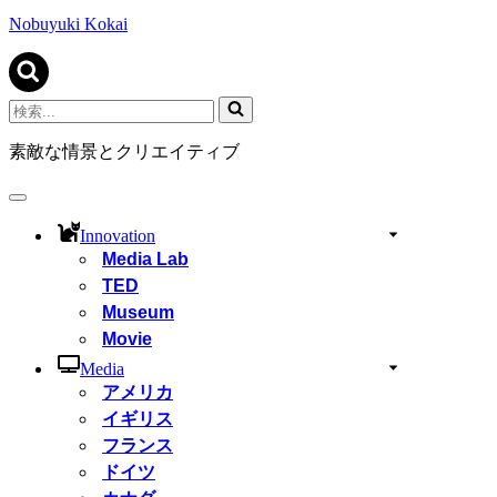
ビ
ゲ
Nobuyuki Kokai
ー
シ
ョ
ン
検
メ
索...
ニ
素敵な情景とクリエイティブ
ュ
ー
ナ
ビ
Innovation
ゲ
Media Lab
ー
TED
シ
ョ
Museum
ン
Movie
メ
ニ
Media
ュ
アメリカ
ー
イギリス
フランス
ドイツ