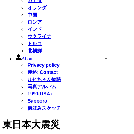
カナダ
オランダ
中国
ロシア
インド
ウクライナ
トルコ
北朝鮮
About
Privacy policy
連絡: Contact
ルピちゃん物語
写真アルバム
1990(USA)
Sapporo
街並みスケッチ
東日本大震災