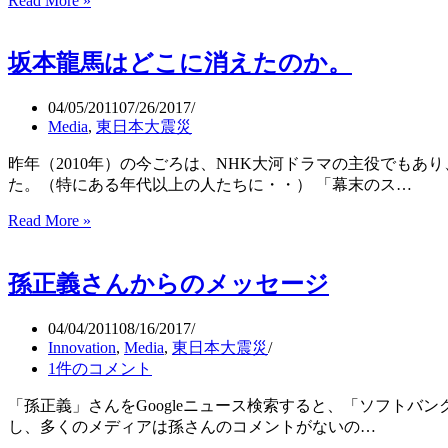
Read More »
チ
す
ェ
べ
ル
て
坂本龍馬はどこに消えたのか。
ノ
ブ
イ
04/05/2011
07/26/2017
リ
Media
,
東日本大震災
原
昨年（2010年）の今ごろは、NHK大河ドラマの主役でも
発
た。（特にある年代以上の人たちに・・） 「幕末のス…
事
故
Read More »
坂
の
本
教
龍
訓
孫正義さんからのメッセージ
馬
を
は
生
ど
04/04/2011
08/16/2017
か
こ
Innovation
,
Media
,
東日本大震災
す
に
1件のコメント
消
「孫正義」さんをGoogleニュース検索すると、「ソフトバ
え
し、多くのメディアは孫さんのコメントがないの…
た