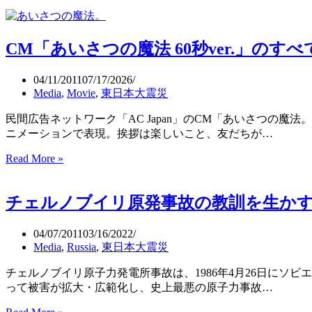
CM「あいさつの魔法 60秒ver.」のすべ
04/11/2011
07/17/2026
Media
,
Movie
,
東日本大震災
民間広告ネットワーク「AC Japan」のCM「あいさつの
ニメーションで表現。挨拶は楽しいこと、友だちが…
Read More »
CM「あ
い
さ
チェルノブイリ原発事故の教訓を生か
つ
の
魔
04/07/2011
03/16/2022
法
Media
,
Russia
,
東日本大震災
60
チェルノブイリ原子力発電所事故は、1986年4月26日にソ
秒
って被害が拡大・広範化し、史上最悪の原子力事故…
ver.」
の