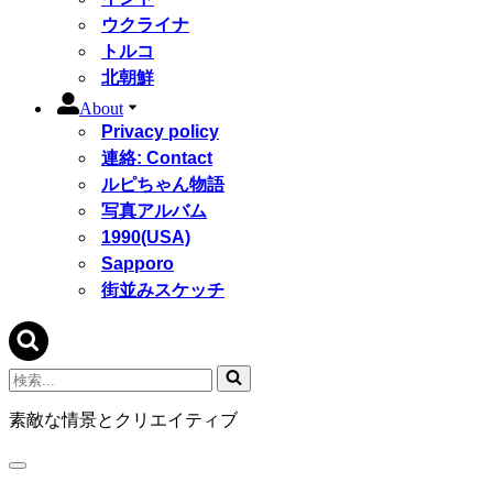
ウクライナ
トルコ
北朝鮮
About
Privacy policy
連絡: Contact
ルピちゃん物語
写真アルバム
1990(USA)
Sapporo
街並みスケッチ
検
索...
素敵な情景とクリエイティブ
ナ