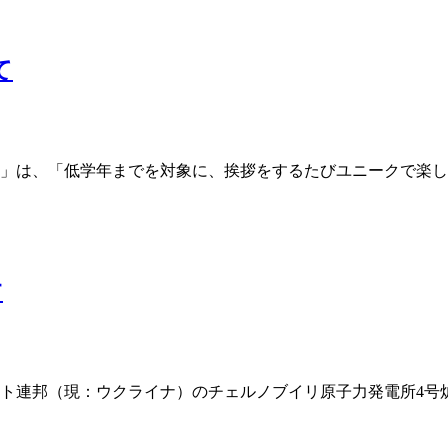
て
魔法。」は、「低学年までを対象に、挨拶をするたびユニークで
す
ビエト連邦（現：ウクライナ）のチェルノブイリ原子力発電所4