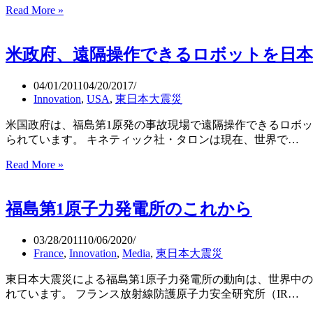
の
Read More »
孫
か。
正
義
米政府、遠隔操作できるロボットを日本
さ
ん
か
04/01/2011
04/20/2017
ら
Innovation
,
USA
,
東日本大震災
の
米国政府は、福島第1原発の事故現場で遠隔操作できるロボ
メ
られています。 キネティック社・タロンは現在、世界で…
ッ
セ
Read More »
米
ー
政
ジ
府、
福島第1原子力発電所のこれから
遠
隔
操
03/28/2011
10/06/2020
作
France
,
Innovation
,
Media
,
東日本大震災
で
東日本大震災による福島第1原子力発電所の動向は、世界中
き
れています。 フランス放射線防護原子力安全研究所（IR…
る
ロ