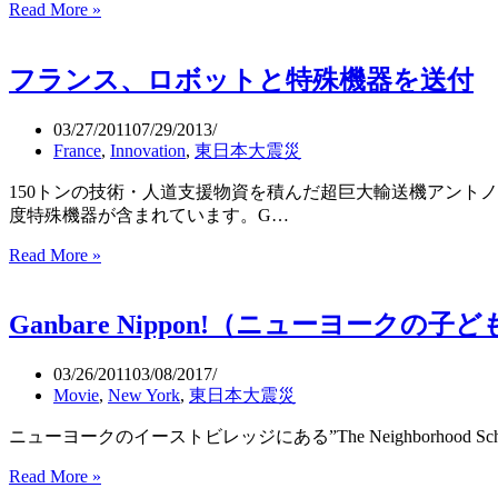
Read More »
福
ボ
島
ッ
第
ト
フランス、ロボットと特殊機器を送付
1
を
原
日
子
03/27/2011
07/29/2013
本
力
France
,
Innovation
,
東日本大震災
に
発
提
150トンの技術・人道支援物資を積んだ超巨大輸送機アントノフA
電
供
度特殊機器が含まれています。G…
所
の
Read More »
フ
こ
ラ
れ
ン
か
Ganbare Nippon!（ニューヨークの子
ス、
ら
ロ
ボ
03/26/2011
03/08/2017
ッ
Movie
,
New York
,
東日本大震災
ト
ニューヨークのイーストビレッジにある”The Neighborhood S
と
特
Ganbare
Read More »
殊
Nippon!