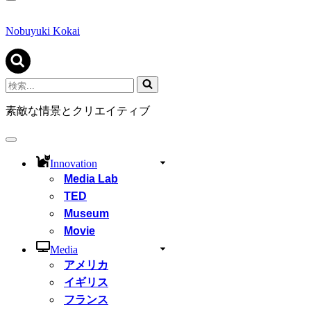
ナ
ビ
ゲ
Nobuyuki Kokai
ー
シ
ョ
ン
検
メ
索...
ニ
素敵な情景とクリエイティブ
ュ
ー
ナ
ビ
Innovation
ゲ
Media Lab
ー
シ
TED
ョ
Museum
ン
Movie
メ
ニ
Media
ュ
アメリカ
ー
イギリス
フランス