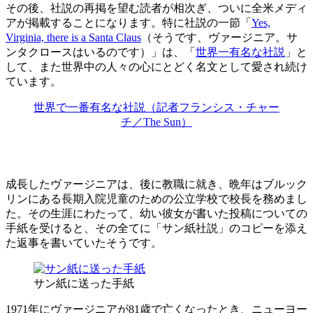
その後、社説の再掲を望む読者が相次ぎ、ついに全米メディ
アが掲載することになります。特に社説の一節「
Yes,
Virginia, there is a Santa Claus
（そうです、ヴァージニア。サ
ンタクロースはいるのです）」は、「
世界一有名な社説
」と
して、また世界中の人々の心にとどく名文として愛され続け
ています。
世界で一番有名な社説（記者フランシス・チャー
チ／The Sun）
成長したヴァージニアは、後に教職に就き、晩年はブルック
リンにある長期入院児童のための公立学校で校長を務めまし
た。その生涯にわたって、幼い彼女が書いた投稿についての
手紙を受けると、その全てに「サン紙社説」のコピーを添え
た返事を書いていたそうです。
サン紙に送った手紙
1971年にヴァージニアが81歳で亡くなったとき、ニューヨー