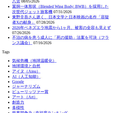
八雲
08/05/2026
翼胴一体形状（Blended Wing Body: BWB）を採用した
次世代ジェット旅客機
07/31/2026
東野圭吾さん逝く、日本文学と日本映画の名作「容疑
者Xの献身」
07/28/2026
2026年ベネズエラ地震から1ヶ月、被害の全容も見えず
07/26/2026
不治の病を患う成人に「死の援助」法案を可決（フラ
ンス議会）
07/16/2026
Tags
気候危機（地球温暖化）
地球環境と自然
アイヌ（Ainu）
AI（人工知能）
Google
ジャーナリズム
ピューリッツァー賞
アート（Art）
創造力
多様性
世界競争力 / 幸福度ランキング