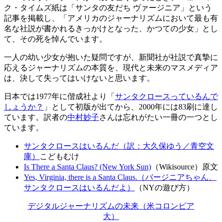
ク・タイムズ紙は「サンタの友だち ヴァージニア」という
記事を掲載し、「アメリカのジャーナリズムにおいて最も有
名な社説が書かれるきっかけとなった、かつての少女」とし
て、その死を悼んでいます。
一人の幼い少女が抱いた疑問ですが、新聞社が社説で真摯に
応えるジャーナリズムの本質を、現代と未来のマスメディア
は、決して失ってはいけないと思います。
日本では1977年に偕成社より「
サンタクロースっているんで
しょうか？
」として初版が出てから、2000年には83刷に達し
ています。訳者の
中村妙子
さんは忘れがたい一冊の一つとし
ています。
サンタクロースはいるんだ（訳：大久保ゆう／青空文
庫）
こどもむけ
Is There a Santa Claus? (New York Sun)
（Wikisource）原文
Yes, Virginia, there is a Santa Claus.（バージニアちゃん、
サンタクロースはいるんだよ）
（NYの遊び方）
デジタルジャーナリズムの未来（米コロンビア
大）