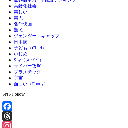
高齢化社会
美しい
美人
名作映画
難民
ジェンダー・ギャップ
日本病
子ども（Child）
いじめ
Spy（スパイ）
サイバー攻撃
プラスチック
宇宙
面白い（Funny）
SNS Follow
Facebook
Threads