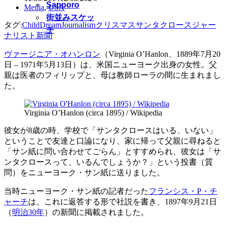
Sapporo
Media
,
USA
街並みスケッ
タグ:
Child
Dream
Journalism
クリスマス
サンタクロース
ジャー
チ
ナリスト
新聞
ヴァージニア・オハンロン
（Virginia O’Hanlon、1889年7月20
日 – 1971年5月13日）は、米国ニューヨーク出身の女性。父
親は医者のフィリップと、母は教師ローラの間に生まれまし
た。
Virginia O’Hanlon (circa 1895) / Wikipedia
彼女が8歳の時、学校で「サンタクロースはいる、いない」
ということで友達と口論になり、家に帰って父親に尋ねると
「サン紙に問い合わせてごらん」とすすめられ、彼女は「サ
ンタクロースって、いるんでしょうか？」という投書（質
問）をニューヨーク・サン紙に送りました。
当時ニューヨーク・サン紙の記者だった
フランシス・P・チ
ャーチ
は、これに返答する形で社説を書き、1897年9月21日
（
明治30年
）の新聞に掲載されました。