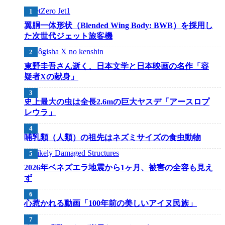
翼胴一体形状（Blended Wing Body: BWB）を採用し
た次世代ジェット旅客機
東野圭吾さん逝く、日本文学と日本映画の名作「容
疑者Xの献身」
史上最大の虫は全長2.6mの巨大ヤスデ「アースロプ
レウラ」
哺乳類（人類）の祖先はネズミサイズの食虫動物
2026年ベネズエラ地震から1ヶ月、被害の全容も見え
ず
心惹かれる動画「100年前の美しいアイヌ民族」