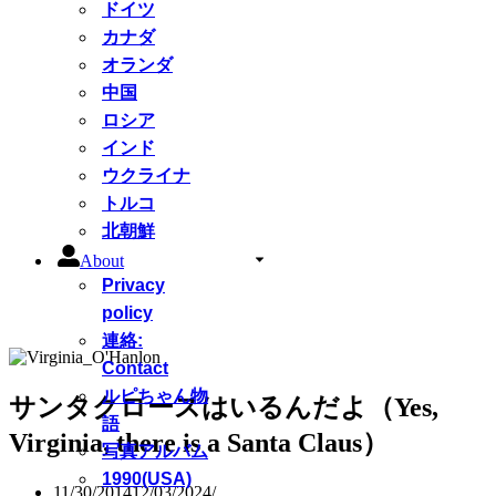
ドイツ
カナダ
オランダ
中国
ロシア
インド
ウクライナ
トルコ
北朝鮮
About
Privacy
policy
連絡:
Contact
ルピちゃん物
サンタクロースはいるんだよ（Yes,
語
Virginia, there is a Santa Claus）
写真アルバム
1990(USA)
11/30/2014
12/03/2024