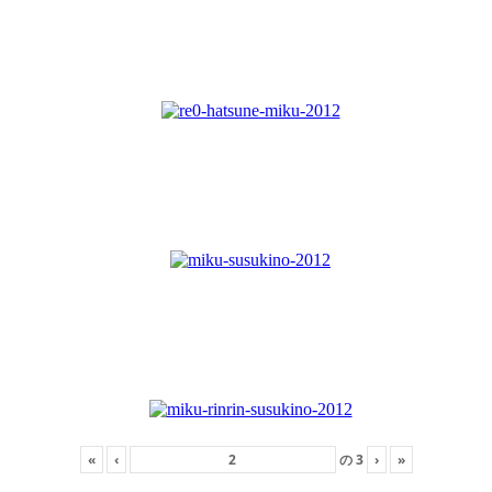
«
‹
の
3
›
»