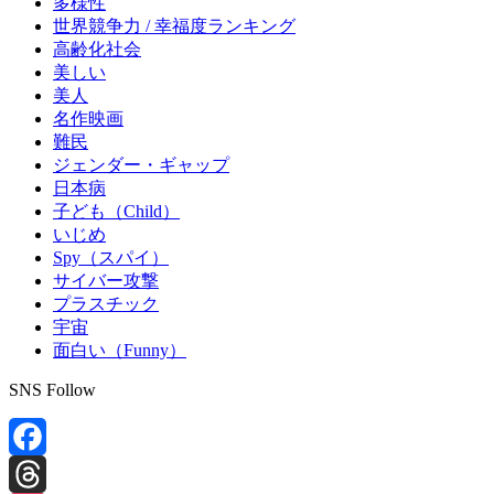
多様性
世界競争力 / 幸福度ランキング
高齢化社会
美しい
美人
名作映画
難民
ジェンダー・ギャップ
日本病
子ども（Child）
いじめ
Spy（スパイ）
サイバー攻撃
プラスチック
宇宙
面白い（Funny）
SNS Follow
Facebook