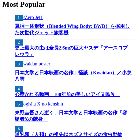
Most Popular
翼胴一体形状（Blended Wing Body: BWB）を採用し
た次世代ジェット旅客機
史上最大の虫は全長2.6mの巨大ヤスデ「アースロプ
レウラ」
日本文学と日本映画の名作：怪談（Kwaidan）／小泉
八雲
心惹かれる動画「100年前の美しいアイヌ民族」
東野圭吾さん逝く、日本文学と日本映画の名作「容
疑者Xの献身」
哺乳類（人類）の祖先はネズミサイズの食虫動物