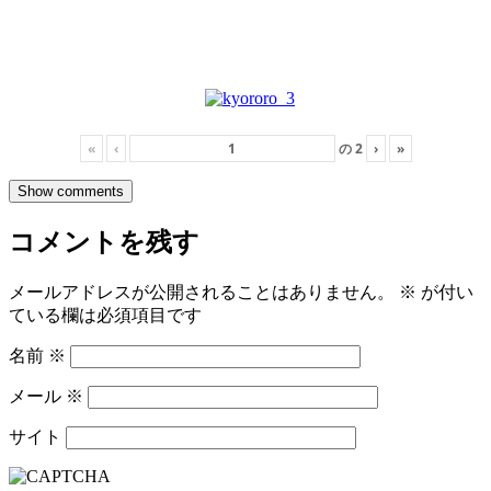
«
‹
の
2
›
»
Show comments
コメントを残す
メールアドレスが公開されることはありません。
※
が付い
ている欄は必須項目です
名前
※
メール
※
サイト