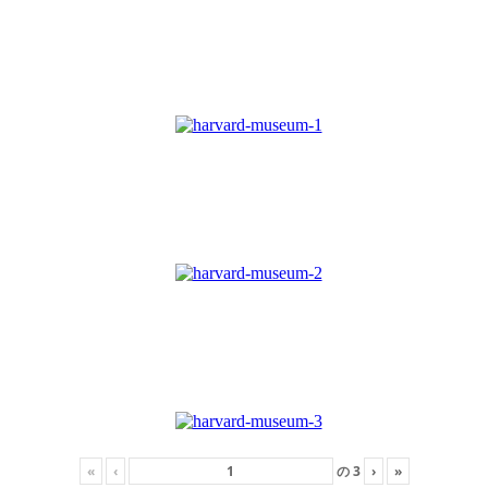
«
‹
の
3
›
»