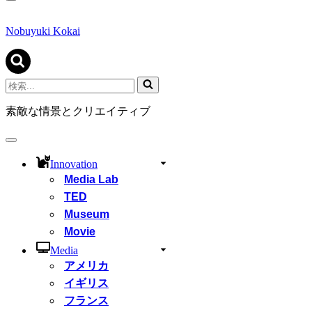
ナ
ビ
ゲ
Nobuyuki Kokai
ー
シ
ョ
ン
検
メ
索...
ニ
素敵な情景とクリエイティブ
ュ
ー
ナ
ビ
Innovation
ゲ
Media Lab
ー
シ
TED
ョ
Museum
ン
Movie
メ
ニ
Media
ュ
アメリカ
ー
イギリス
フランス