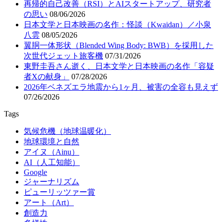
再帰的自己改善（RSI）とAIスタートアップ、研究者
の思い
08/06/2026
日本文学と日本映画の名作：怪談（Kwaidan）／小泉
八雲
08/05/2026
翼胴一体形状（Blended Wing Body: BWB）を採用した
次世代ジェット旅客機
07/31/2026
東野圭吾さん逝く、日本文学と日本映画の名作「容疑
者Xの献身」
07/28/2026
2026年ベネズエラ地震から1ヶ月、被害の全容も見えず
07/26/2026
Tags
気候危機（地球温暖化）
地球環境と自然
アイヌ（Ainu）
AI（人工知能）
Google
ジャーナリズム
ピューリッツァー賞
アート（Art）
創造力