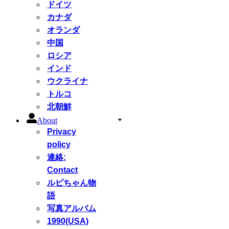
ドイツ
カナダ
オランダ
中国
ロシア
インド
ウクライナ
トルコ
北朝鮮
About
Privacy
policy
連絡:
Contact
ルピちゃん物
語
写真アルバム
1990(USA)