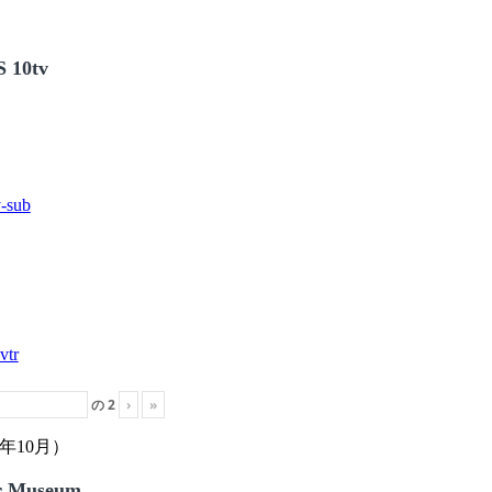
 10tv
の
2
›
»
年10月）
r Museum