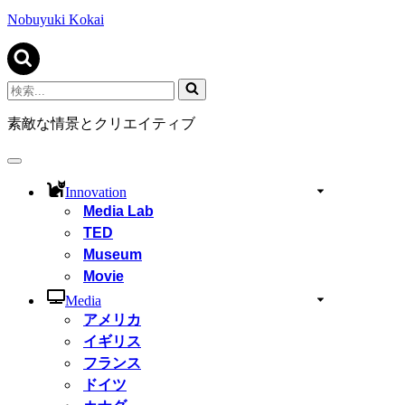
ビ
ゲ
Nobuyuki Kokai
ー
シ
ョ
ン
検
メ
索...
ニ
素敵な情景とクリエイティブ
ュ
ー
ナ
ビ
Innovation
ゲ
Media Lab
ー
TED
シ
ョ
Museum
ン
Movie
メ
ニ
Media
ュ
アメリカ
ー
イギリス
フランス
ドイツ