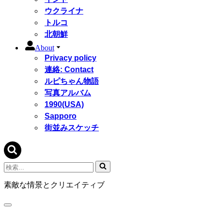
ウクライナ
トルコ
北朝鮮
About
Privacy policy
連絡: Contact
ルピちゃん物語
写真アルバム
1990(USA)
Sapporo
街並みスケッチ
検
索...
素敵な情景とクリエイティブ
ナ