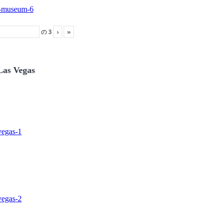
の
3
›
»
Las Vegas