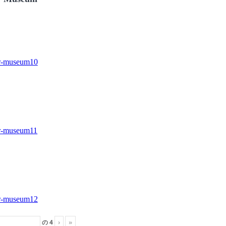
の
4
›
»