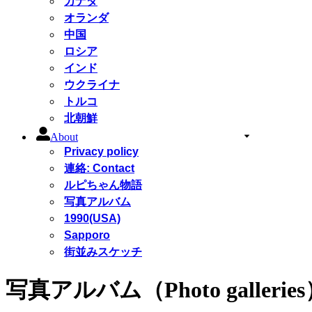
カナダ
オランダ
中国
ロシア
インド
ウクライナ
トルコ
北朝鮮
About
Privacy policy
連絡: Contact
ルピちゃん物語
写真アルバム
1990(USA)
Sapporo
街並みスケッチ
写真アルバム（Photo gallerie