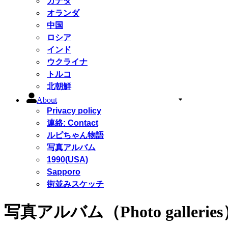
カナダ
オランダ
中国
ロシア
インド
ウクライナ
トルコ
北朝鮮
About
Privacy policy
連絡: Contact
ルピちゃん物語
写真アルバム
1990(USA)
Sapporo
街並みスケッチ
写真アルバム（Photo gallerie