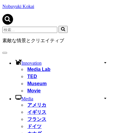
ビ
ゲ
Nobuyuki Kokai
ー
シ
ョ
ン
検
メ
索...
ニ
素敵な情景とクリエイティブ
ュ
ー
ナ
ビ
Innovation
ゲ
Media Lab
ー
TED
シ
ョ
Museum
ン
Movie
メ
ニ
Media
ュ
アメリカ
ー
イギリス
フランス
ドイツ