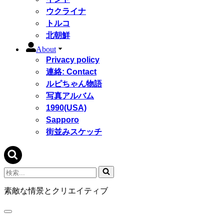
ウクライナ
トルコ
北朝鮮
About
Privacy policy
連絡: Contact
ルピちゃん物語
写真アルバム
1990(USA)
Sapporo
街並みスケッチ
検
索...
素敵な情景とクリエイティブ
ナ