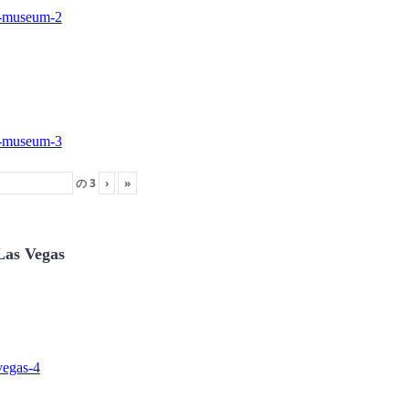
の
3
›
»
Las Vegas