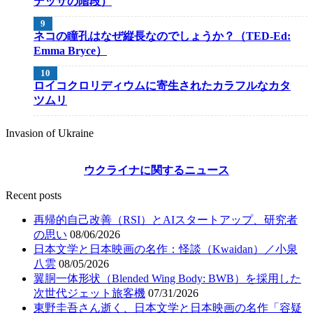
デッサの階段）
ネコの瞳孔はなぜ縦長なのでしょうか？（TED-Ed:
Emma Bryce）
ロイコクロリディウムに寄生されたカラフルなカタ
ツムリ
Invasion of Ukraine
ウクライナに関するニュース
Recent posts
再帰的自己改善（RSI）とAIスタートアップ、研究者
の思い
08/06/2026
日本文学と日本映画の名作：怪談（Kwaidan）／小泉
八雲
08/05/2026
翼胴一体形状（Blended Wing Body: BWB）を採用した
次世代ジェット旅客機
07/31/2026
東野圭吾さん逝く、日本文学と日本映画の名作「容疑