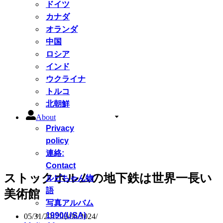
ドイツ
カナダ
オランダ
中国
ロシア
インド
ウクライナ
トルコ
北朝鮮
About
Privacy
policy
連絡:
Contact
ストックホルムの地下鉄は世界一長い
ルピちゃん物
語
美術館
写真アルバム
1990(USA)
05/31/2012
03/06/2024