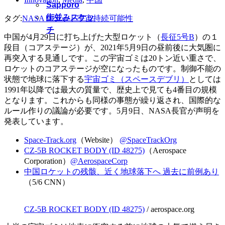
Sapporo
街並みスケッ
タグ:
NASA
ロケット
宇宙
持続可能性
チ
中国が4月29日に打ち上げた大型ロケット（
長征5号B
）の１
段目（コアステージ）が、2021年5月9日の昼前後に大気圏に
再突入する見通しです。この宇宙ゴミは20トン近い重さで、
ロケットのコアステージが空になったものです。制御不能の
状態で地球に落下する
宇宙ゴミ（スペースデブリ）
としては
1991年以降では最大の質量で、歴史上で見ても4番目の規模
となります。これからも同様の事態が繰り返され、国際的な
ルール作りの議論が必要です。5月9日、NASA長官が声明を
発表しています。
Space-Track.org
（Website）
@SpaceTrackOrg
CZ-5B ROCKET BODY (ID 48275)
（Aerospace
Corporation）
@AerospaceCorp
中国ロケットの残骸、近く地球落下へ 過去に前例あり
（5/6 CNN）
CZ-5B ROCKET BODY (ID 48275)
/ aerospace.org