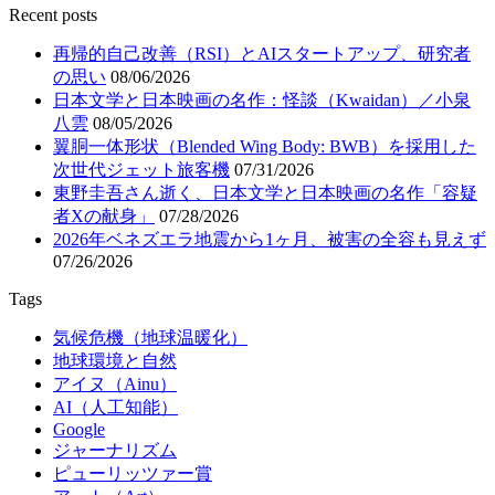
Recent posts
再帰的自己改善（RSI）とAIスタートアップ、研究者
の思い
08/06/2026
日本文学と日本映画の名作：怪談（Kwaidan）／小泉
八雲
08/05/2026
翼胴一体形状（Blended Wing Body: BWB）を採用した
次世代ジェット旅客機
07/31/2026
東野圭吾さん逝く、日本文学と日本映画の名作「容疑
者Xの献身」
07/28/2026
2026年ベネズエラ地震から1ヶ月、被害の全容も見えず
07/26/2026
Tags
気候危機（地球温暖化）
地球環境と自然
アイヌ（Ainu）
AI（人工知能）
Google
ジャーナリズム
ピューリッツァー賞