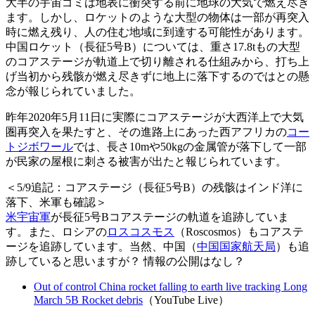
大半の宇宙ゴミは地表に衝突する前に地球の大気で燃え尽き
ます。しかし、ロケットのような大型の物体は一部が再突入
時に燃え残り、人の住む地域に到達する可能性があります。
中国ロケット（長征5号B）については、重さ17.8tもの大型
のコアステージが軌道上で切り離される仕組みから、打ち上
げ当初から残骸が燃え尽きずに地上に落下するのではとの懸
念が報じられていました。
昨年2020年5月11日に実際にコアステージが大西洋上で大気
圏再突入を果たすと、その進路上にあった西アフリカの
コー
トジボワール
では、長さ10mや50kgの金属管が落下して一部
が民家の屋根に刺さる被害が出たと報じられています。
＜5/9追記：コアステージ（長征5号B）の残骸はインド洋に
落下、米軍も確認＞
米宇宙軍
が長征5号Bコアステージの軌道を追跡していま
す。また、ロシアの
ロスコスモス
（Roscosmos）もコアステ
ージを追跡しています。当然、中国（
中国国家航天局
）も追
跡していると思いますが？ 情報の公開はなし？
Out of control China rocket falling to earth live tracking Long
March 5B Rocket debris
（YouTube Live）