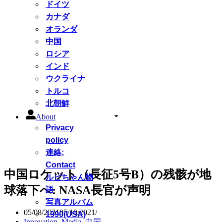
ドイツ
カナダ
オランダ
中国
ロシア
インド
ウクライナ
トルコ
北朝鮮
About
Privacy
policy
連絡:
Contact
中国ロケット（長征5号B）の残骸が地
ルピちゃん物
球落下へ: NASA長官が声明
語
写真アルバム
05/08/2021
05/10/2021
1990(USA)
Innovation
,
Media
,
中国