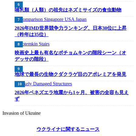
哺乳類（人類）の祖先はネズミサイズの食虫動物
2026年IMD世界競争力ランキング、日本30位に上昇
（昨年は35位）
映画史上最も有名なポチョムキンの階段シーン（オ
デッサの階段）
地球で最長の生物クダクラゲ目のアポレミアを発見
2026年ベネズエラ地震から1ヶ月、被害の全容も見え
ず
Invasion of Ukraine
ウクライナに関するニュース