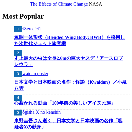
The Effects of Climate Change
NASA
Most Popular
翼胴一体形状（Blended Wing Body: BWB）を採用し
た次世代ジェット旅客機
史上最大の虫は全長2.6mの巨大ヤスデ「アースロプ
レウラ」
日本文学と日本映画の名作：怪談（Kwaidan）／小泉
八雲
心惹かれる動画「100年前の美しいアイヌ民族」
東野圭吾さん逝く、日本文学と日本映画の名作「容
疑者Xの献身」