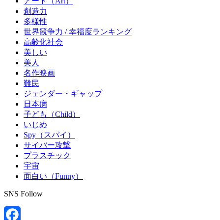
アート（Art）
創造力
多様性
世界競争力 / 幸福度ランキング
高齢化社会
美しい
美人
名作映画
難民
ジェンダー・ギャップ
日本病
子ども（Child）
いじめ
Spy（スパイ）
サイバー攻撃
プラスチック
宇宙
面白い（Funny）
SNS Follow