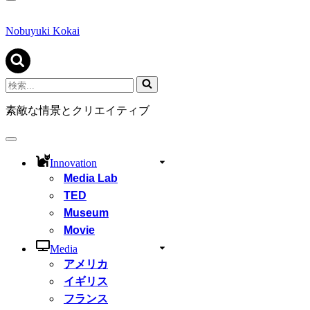
ナ
ビ
ゲ
Nobuyuki Kokai
ー
シ
ョ
ン
検
メ
索...
ニ
素敵な情景とクリエイティブ
ュ
ー
ナ
ビ
Innovation
ゲ
Media Lab
ー
シ
TED
ョ
Museum
ン
Movie
メ
ニ
Media
ュ
アメリカ
ー
イギリス
フランス