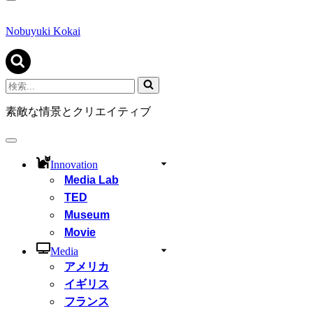
ナ
ビ
ゲ
Nobuyuki Kokai
ー
シ
ョ
ン
検
メ
索...
ニ
素敵な情景とクリエイティブ
ュ
ー
ナ
ビ
Innovation
ゲ
Media Lab
ー
シ
TED
ョ
Museum
ン
Movie
メ
ニ
Media
ュ
アメリカ
ー
イギリス
フランス