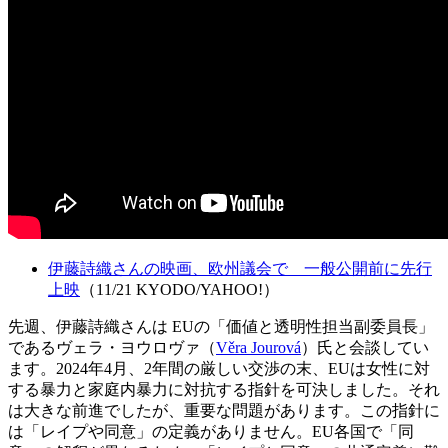
伊藤詩織さんの映画、欧州議会で 一般公開前に先行
上映
（11/21 KYODO/YAHOO!）
先週、伊藤詩織さんは EUの「価値と透明性担当副委員長」
であるヴェラ・ヨウロヴァ（
Věra Jourová
）氏と会談してい
ます。2024年4月、2年間の厳しい交渉の末、EUは女性に対
する暴力と家庭内暴力に対抗する指針を可決しました。それ
は大きな前進でしたが、重要な問題があります。この指針に
は「レイプや同意」の定義がありません。EU各国で「同