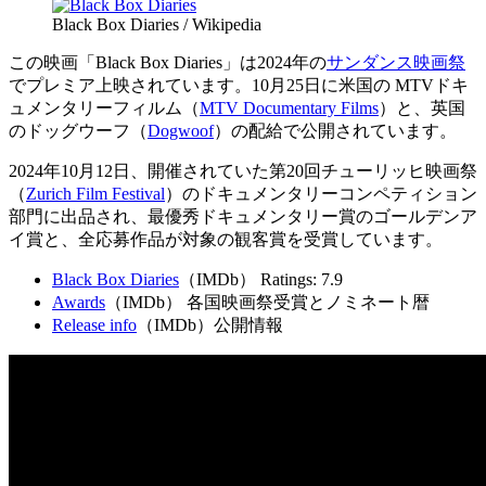
Black Box Diaries / Wikipedia
この映画「Black Box Diaries」は2024年の
サンダンス映画祭
でプレミア上映されています。10月25日に米国の MTVドキ
ュメンタリーフィルム（
MTV Documentary Films
）と、英国
のドッグウーフ（
Dogwoof
）の配給で公開されています。
2024年10月12日、開催されていた第20回チューリッヒ映画祭
（
Zurich Film Festival
）のドキュメンタリーコンペティション
部門に出品され、最優秀ドキュメンタリー賞のゴールデンア
イ賞と、全応募作品が対象の観客賞を受賞しています。
Black Box Diaries
（IMDb） Ratings: 7.9
Awards
（IMDb） 各国映画祭受賞とノミネート暦
Release info
（IMDb）公開情報