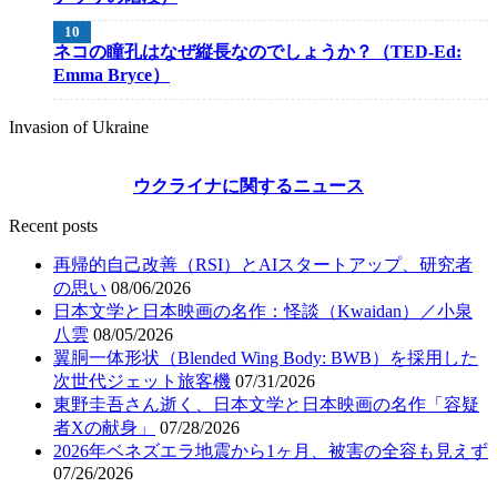
ネコの瞳孔はなぜ縦長なのでしょうか？（TED-Ed:
Emma Bryce）
Invasion of Ukraine
ウクライナに関するニュース
Recent posts
再帰的自己改善（RSI）とAIスタートアップ、研究者
の思い
08/06/2026
日本文学と日本映画の名作：怪談（Kwaidan）／小泉
八雲
08/05/2026
翼胴一体形状（Blended Wing Body: BWB）を採用した
次世代ジェット旅客機
07/31/2026
東野圭吾さん逝く、日本文学と日本映画の名作「容疑
者Xの献身」
07/28/2026
2026年ベネズエラ地震から1ヶ月、被害の全容も見えず
07/26/2026