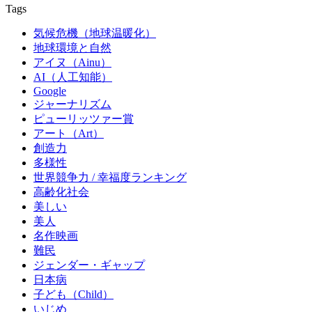
Tags
気候危機（地球温暖化）
地球環境と自然
アイヌ（Ainu）
AI（人工知能）
Google
ジャーナリズム
ピューリッツァー賞
アート（Art）
創造力
多様性
世界競争力 / 幸福度ランキング
高齢化社会
美しい
美人
名作映画
難民
ジェンダー・ギャップ
日本病
子ども（Child）
いじめ