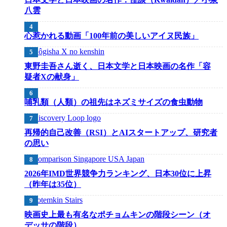
八雲
心惹かれる動画「100年前の美しいアイヌ民族」
東野圭吾さん逝く、日本文学と日本映画の名作「容
疑者Xの献身」
哺乳類（人類）の祖先はネズミサイズの食虫動物
再帰的自己改善（RSI）とAIスタートアップ、研究者
の思い
2026年IMD世界競争力ランキング、日本30位に上昇
（昨年は35位）
映画史上最も有名なポチョムキンの階段シーン（オ
デッサの階段）