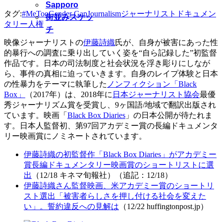
Sapporo
タグ:
#MeToo
Gender Gap
Journalism
ジャーナリスト
ドキュメン
街並みスケッ
タリー
人権
チ
映像ジャーナリストの
伊藤詩織
氏が、自身が被害にあった性
的暴行への調査に乗り出していく姿を“自ら記録した”初監督
作品です。日本の司法制度と社会状況を浮き彫りにしなが
ら、事件の真相に迫っていきます。自身のレイプ体験と日本
の性暴力をテーマに執筆した
ノンフィクション「Black
Box」
（2017年）は、2018年に
日本ジャーナリスト協会
最優
秀ジャーナリズム賞を受賞し、9ヶ国語/地域で翻訳出版され
ています。映画「
Black Box Diaries
」の日本公開が待たれま
す。日本人監督初、第97回アカデミー賞の長編ドキュメンタ
リー映画賞にノミネートされています。
伊藤詩織の初監督作「Black Box Diaries」がアカデミー
賞長編ドキュメンタリー映画賞のショートリストに選
出
（12/18 キネマ旬報社）（追記：12/18）
伊藤詩織さん監督映画、米アカデミー賞のショートリ
スト選出「被害者らしさを押し付ける社会を変えた
い」。誓約違反への見解は
（12/22 huffingtonpost.jp）