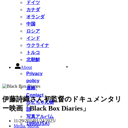
ドイツ
カナダ
オランダ
中国
ロシア
インド
ウクライナ
トルコ
北朝鮮
About
Privacy
policy
連絡:
Contact
伊藤詩織さん初監督のドキュメンタリ
ルピちゃん物
ー映画「Black Box Diaries」
語
写真アルバム
11/29/2024
01/24/2025
1990(USA)
Media
,
Movie