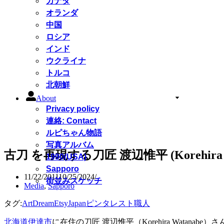
カナダ
オランダ
中国
ロシア
インド
ウクライナ
トルコ
北朝鮮
About
Privacy policy
連絡: Contact
ルピちゃん物語
写真アルバム
古刀 を再現する刀匠 渡辺惟平 (Korehira W
1990(USA)
Sapporo
11/22/2011
10/25/2024
街並みスケッチ
Media
,
Sapporo
タグ:
Art
Dream
Etsy
Japan
ピンタレスト
職人
北海道伊達市
に在住の刀匠 渡辺惟平（Korehira Watanab