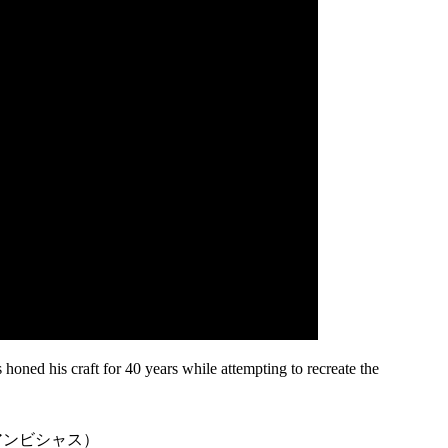
oned his craft for 40 years while attempting to recreate the
アンビシャス）