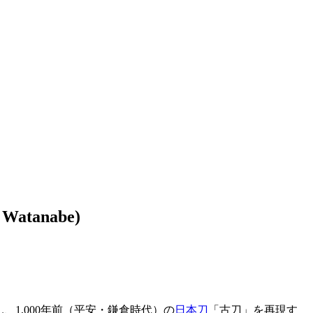
atanabe)
e）さん、1,000年前（平安・鎌倉時代）の
日本刀
「古刀」を再現す