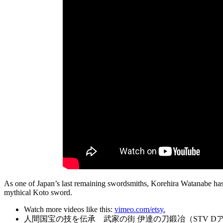
As one of Japan’s last remaining swordsmiths, Korehira Watanabe has h
mythical Koto sword.
Watch more videos like this:
vimeo.com/etsy.
人間国宝の技を伝承 武家の街 伊達の刀鍛冶（STV D