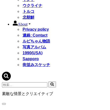
ウクライナ
トルコ
北朝鮮
About
Privacy policy
連絡: Contact
ルピちゃん物語
写真アルバム
1990(USA)
Sapporo
街並みスケッチ
検
索...
素敵な情景とクリエイティブ
ナ