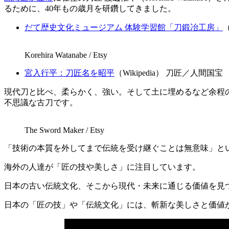
るために、40年もの歳月を研鑽してきました。
だて歴史文化ミュージアム 体験学習館「刀鍛冶工房」
Korehira Watanabe / Etsy
宮入行平：刀匠名を昭平
（Wikipedia） 刀匠／人間国宝
現代刀と比べ、柔らかく、強い。そして土に埋めるなど余程
不思議な古刀です。
The Sword Maker / Etsy
「技術の本質を外してまで伝統を受け継ぐことは無意味」と
海外の人達が「匠の技や美しさ」に注目しています。
日本の古い伝統文化、そこから現代・未来に通じる価値を見
日本の「匠の技」や「伝統文化」には、斬新な美しさと価値が