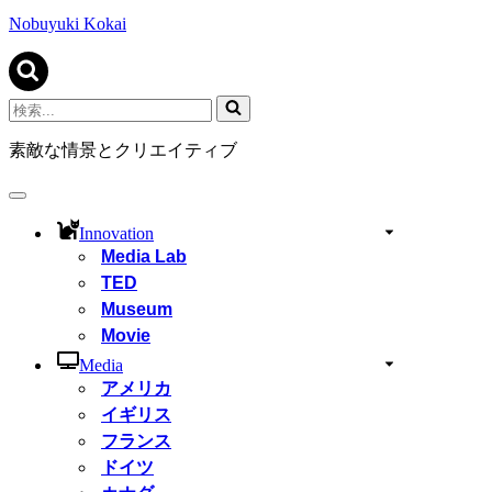
ビ
ゲ
Nobuyuki Kokai
ー
シ
ョ
ン
検
メ
索...
ニ
素敵な情景とクリエイティブ
ュ
ー
ナ
ビ
Innovation
ゲ
Media Lab
ー
TED
シ
ョ
Museum
ン
Movie
メ
ニ
Media
ュ
アメリカ
ー
イギリス
フランス
ドイツ