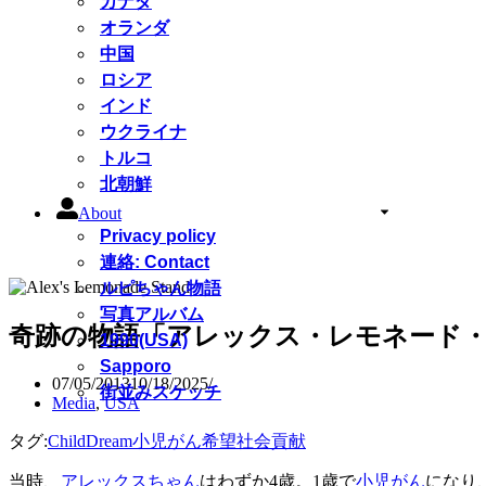
カナダ
オランダ
中国
ロシア
インド
ウクライナ
トルコ
北朝鮮
About
Privacy policy
連絡: Contact
ルピちゃん物語
写真アルバム
奇跡の物語「アレックス・レモネード
1990(USA)
Sapporo
07/05/2013
10/18/2025
街並みスケッチ
Media
,
USA
タグ:
Child
Dream
小児がん
希望
社会貢献
当時、
アレックスちゃん
はわずか4歳。1歳で
小児がん
になり