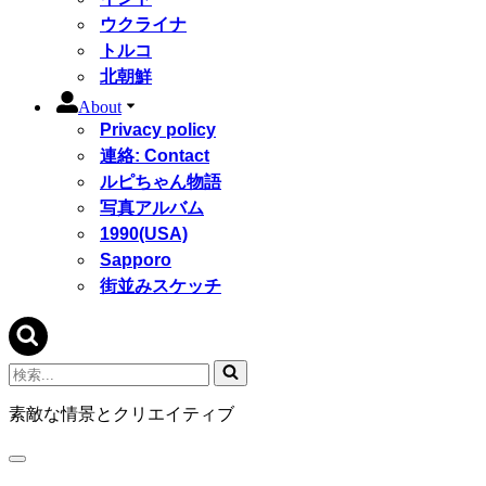
ウクライナ
トルコ
北朝鮮
About
Privacy policy
連絡: Contact
ルピちゃん物語
写真アルバム
1990(USA)
Sapporo
街並みスケッチ
検
索...
素敵な情景とクリエイティブ
ナ