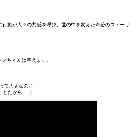
の行動が人々の共感を呼び、世の中を変えた奇跡のストーリ
クスちゃんは答えます。
あなたにとって大切なの?）
助けることだから･･･）