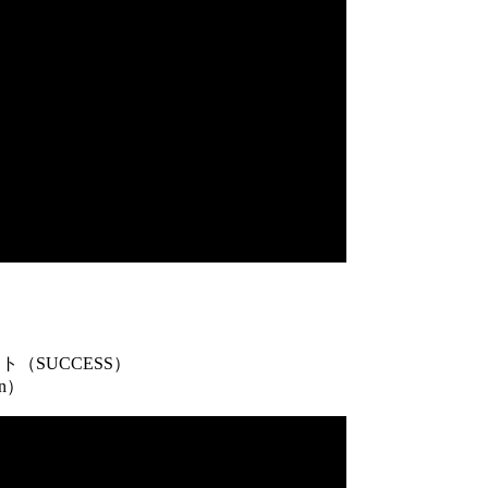
（SUCCESS）
on）