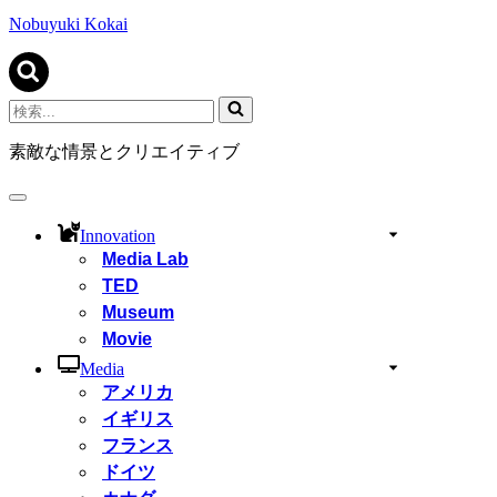
ビ
ゲ
Nobuyuki Kokai
ー
シ
ョ
ン
検
メ
索...
ニ
素敵な情景とクリエイティブ
ュ
ー
ナ
ビ
Innovation
ゲ
Media Lab
ー
TED
シ
ョ
Museum
ン
Movie
メ
ニ
Media
ュ
アメリカ
ー
イギリス
フランス
ドイツ