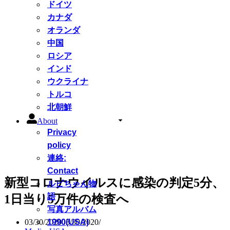
ドイツ
カナダ
オランダ
中国
ロシア
インド
ウクライナ
トルコ
北朝鮮
About
Privacy
policy
連絡:
Contact
新型コロナウイルスに感染の判定5分、
ルピちゃん物
語
1日当り5万件の検査へ
写真アルバム
1990(USA)
03/30/2020
03/30/2020