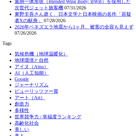
翼胴一体形状（Blended Wing Body: BWB）を採用した
次世代ジェット旅客機
07/31/2026
東野圭吾さん逝く、日本文学と日本映画の名作「容疑
者Xの献身」
07/28/2026
2026年ベネズエラ地震から1ヶ月、被害の全容も見えず
07/26/2026
Tags
気候危機（地球温暖化）
地球環境と自然
アイヌ（Ainu）
AI（人工知能）
Google
ジャーナリズム
ピューリッツァー賞
アート（Art）
創造力
多様性
世界競争力 / 幸福度ランキング
高齢化社会
美しい
美人