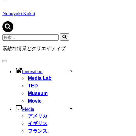
ナ
ビ
ゲ
Nobuyuki Kokai
ー
シ
ョ
ン
検
メ
索...
ニ
素敵な情景とクリエイティブ
ュ
ー
ナ
ビ
Innovation
ゲ
Media Lab
ー
シ
TED
ョ
Museum
ン
Movie
メ
ニ
Media
ュ
アメリカ
ー
イギリス
フランス