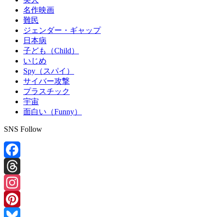
名作映画
難民
ジェンダー・ギャップ
日本病
子ども（Child）
いじめ
Spy（スパイ）
サイバー攻撃
プラスチック
宇宙
面白い（Funny）
SNS Follow
Facebook
Threads
Instagram
Pinterest