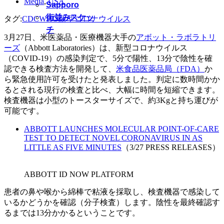
Media
,
USA
Sapporo
街並みスケッ
タグ:
CDC
WHO
新型コロナウイルス
チ
3月27日、米医薬品・医療機器大手の
アボット・ラボラトリ
ーズ
（Abbott Laboratories）は、新型コロナウイルス
（COVID-19）の感染判定で、5分で陽性、13分で陰性を確
認できる検査方法を開発して、
米食品医薬品局（FDA）
か
ら緊急使用許可を受けたと発表しました。判定に数時間かか
るとされる現行の検査と比べ、大幅に時間を短縮できます。
検査機器は小型のトースターサイズで、約3Kgと持ち運びが
可能です。
ABBOTT LAUNCHES MOLECULAR POINT-OF-CARE
TEST TO DETECT NOVEL CORONAVIRUS IN AS
LITTLE AS FIVE MINUTES
（3/27 PRESS RELEASES）
ABBOTT ID NOW PLATFORM
患者の鼻や喉から綿棒で粘液を採取し、検査機器で感染して
いるかどうかを確認（分子検査）します。陰性を最終確認す
るまでは13分かかるということです。