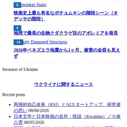
映画史上最も有名なポチョムキンの階段シーン（オ
デッサの階段）
地球で最長の生物クダクラゲ目のアポレミアを発見
2026年ベネズエラ地震から1ヶ月、被害の全容も見え
ず
Invasion of Ukraine
ウクライナに関するニュース
Recent posts
再帰的自己改善（RSI）とAIスタートアップ、研究者
の思い
08/06/2026
日本文学と日本映画の名作：怪談（Kwaidan）／小泉
八雲
08/05/2026