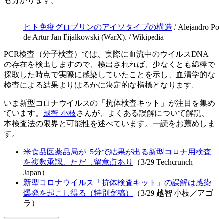
も分かります。
ヒト免疫グロブリンのアイソタイプの構造
/ Alejandro Po
de Artur Jan Fijałkowski (WarX). / Wikipedia
PCR検査（分子検査）では、実際に血流中のウイルスDNA
の存在を検出しますので、検出されれば、少なくとも綿棒で
採取した時点で実際に感染していたことを示し、血清学的な
検査による結果よりはるかに決定的な指標となります。
いま新型コロナウイルスの「抗体検査キット」が注目を集め
ています。
越智 小枝
さんが、よくある誤解について解説、
本検査法の限界と可能性を述べています。一読をお薦めしま
す。
米食品医薬品局が15分で結果が出る新型コロナ用検査
を複数承認、ただし留意点あり
（3/29 Techcrunch
Japan）
新型コロナウイルス「抗体検査キット」の誤解は感染
爆発を起こし得る（特別寄稿）
（3/29 越智 小枝／アゴ
ラ）