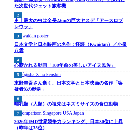
た次世代ジェット旅客機
史上最大の虫は全長2.6mの巨大ヤスデ「アースロプ
レウラ」
日本文学と日本映画の名作：怪談（Kwaidan）／小泉
八雲
心惹かれる動画「100年前の美しいアイヌ民族」
東野圭吾さん逝く、日本文学と日本映画の名作「容
疑者Xの献身」
哺乳類（人類）の祖先はネズミサイズの食虫動物
2026年IMD世界競争力ランキング、日本30位に上昇
（昨年は35位）