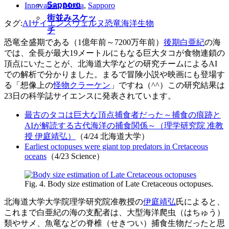
Sapporo
Innovation
,
Media
,
Sapporo
街並みスケッ
タグ:
AI
サイエンス
ヴェルヌ
恐竜
海洋生物
チ
恐竜全盛期である（1億年前～7200万年前）
後期白亜紀
の海
では、全長が最大19メートルにもなる巨大タコが食物連鎖の
頂点にいたことが、北海道大学などの研究チームによるAI
での解析で分かりました。まるで冒険小説や映画にも登場す
る「想像上の
怪物クラーケン
」ですね（^^）この研究結果は
23日の科学誌サイエンスに発表されています。
最古のタコは巨大な頂点捕食者だった～捕食の痕跡と
AIが解読する古代海洋の捕食関係～（理学研究院 准教
授 伊庭靖弘）
（4/24 北海道大学）
Earliest octopuses were giant top predators in Cretaceous
oceans
（4/23 Science）
Fig. 4. Body size estimation of Late Cretaceous octopuses.
北海道大学大学院理学研究院准教授の
伊庭靖弘
氏によると、
これまで白亜紀の海の支配者は、大型海洋爬虫（はちゅう）
類やサメ、魚竜などの脊椎（せきつい）捕食生物だったと思