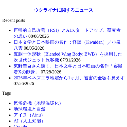
ウクライナに関するニュース
Recent posts
再帰的自己改善（RSI）とAIスタートアップ、研究者
の思い
08/06/2026
日本文学と日本映画の名作：怪談（Kwaidan）／小泉
八雲
08/05/2026
翼胴一体形状（Blended Wing Body: BWB）を採用した
次世代ジェット旅客機
07/31/2026
東野圭吾さん逝く、日本文学と日本映画の名作「容疑
者Xの献身」
07/28/2026
2026年ベネズエラ地震から1ヶ月、被害の全容も見えず
07/26/2026
Tags
気候危機（地球温暖化）
地球環境と自然
アイヌ（Ainu）
AI（人工知能）
Google