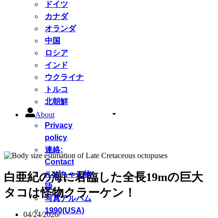
ドイツ
カナダ
オランダ
中国
ロシア
インド
ウクライナ
トルコ
北朝鮮
About
Privacy
policy
連絡:
Contact
ルピちゃん物
白亜紀の海に君臨した全長19mの巨大
語
タコは怪物クラーケン！
写真アルバム
1990(USA)
04/24/2026