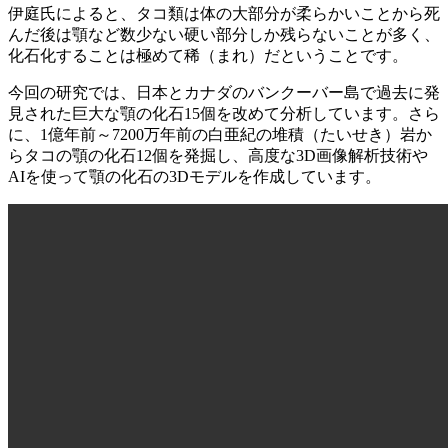
伊庭氏によると、タコ類は体の大部分が柔らかいことから死
んだ後は顎など数少ない硬い部分しか残らないことが多く、
化石化することは極めて稀（まれ）だということです。
今回の研究では、日本とカナダのバンクーバー島で過去に発
見された巨大な顎の化石15個を改めて分析しています。さら
に、1億年前～7200万年前の白亜紀の堆積（たいせき）岩か
らタコの顎の化石12個を発掘し、高度な3D画像解析技術や
AIを使って顎の化石の3Dモデルを作成しています。