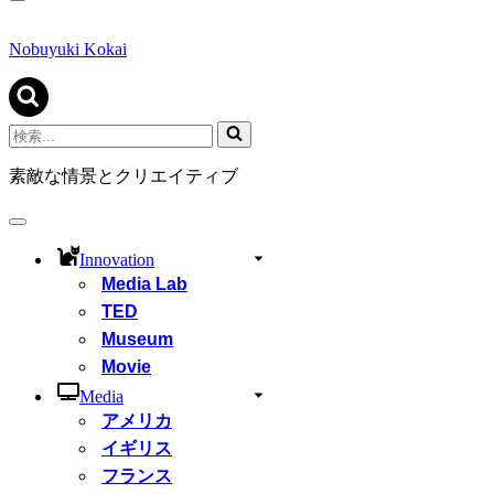
ナ
ビ
ゲ
Nobuyuki Kokai
ー
シ
ョ
ン
検
メ
索...
ニ
素敵な情景とクリエイティブ
ュ
ー
ナ
ビ
Innovation
ゲ
Media Lab
ー
シ
TED
ョ
Museum
ン
Movie
メ
ニ
Media
ュ
アメリカ
ー
イギリス
フランス