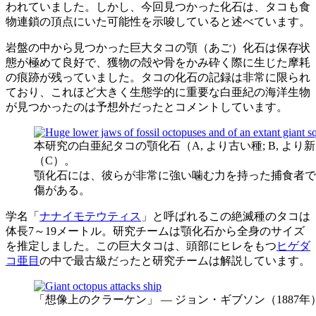
われていました。しかし、今回見つかった化石は、タコも食
物連鎖の頂点にいた可能性を示唆していると述べています。
岩盤の中から見つかった巨大タコの顎（あご）化石は保存状
態が極めて良好で、獲物の殻や骨をかみ砕く際に生じた摩耗
の痕跡が残っていました。タコの化石の記録は非常に限られ
ており、これほど大きく生態学的に重要な白亜紀の海洋生物
が見つかったのは予想外だったとコメントしています。
本研究の白亜紀タコの顎化石（A, より古い種; B, よ
（C）。
顎化石には、彼らが非常に強い噛む力を持った捕食者で
傷がある。
学名「
ナナイモテウティス
」と呼ばれるこの絶滅種のタコは
体長7～19メートル。研究チームは顎化石から全身のサイズ
を推定しました。この巨大タコは、頭部にヒレをもつ
ヒゲダ
コ亜目
の中で最古級だったと研究チームは解説しています。
「想像上のクラーケン」 — ジョン・ギブソン（1887年）/ Wi