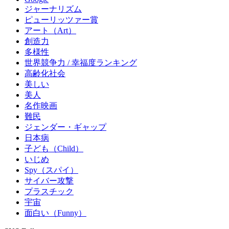
ジャーナリズム
ピューリッツァー賞
アート（Art）
創造力
多様性
世界競争力 / 幸福度ランキング
高齢化社会
美しい
美人
名作映画
難民
ジェンダー・ギャップ
日本病
子ども（Child）
いじめ
Spy（スパイ）
サイバー攻撃
プラスチック
宇宙
面白い（Funny）