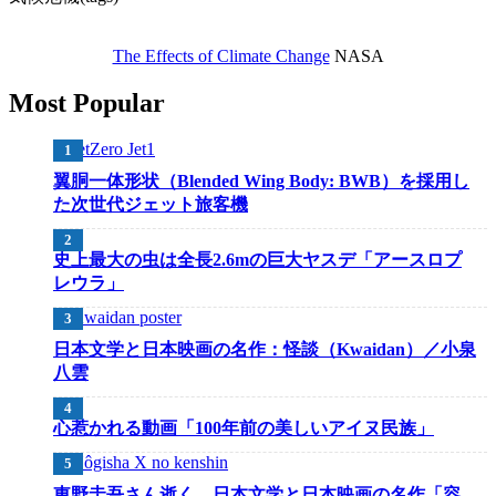
The Effects of Climate Change
NASA
Most Popular
翼胴一体形状（Blended Wing Body: BWB）を採用し
た次世代ジェット旅客機
史上最大の虫は全長2.6mの巨大ヤスデ「アースロプ
レウラ」
日本文学と日本映画の名作：怪談（Kwaidan）／小泉
八雲
心惹かれる動画「100年前の美しいアイヌ民族」
東野圭吾さん逝く、日本文学と日本映画の名作「容