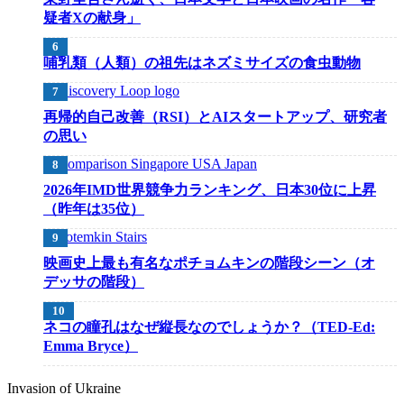
疑者Xの献身」
哺乳類（人類）の祖先はネズミサイズの食虫動物
再帰的自己改善（RSI）とAIスタートアップ、研究者
の思い
2026年IMD世界競争力ランキング、日本30位に上昇
（昨年は35位）
映画史上最も有名なポチョムキンの階段シーン（オ
デッサの階段）
ネコの瞳孔はなぜ縦長なのでしょうか？（TED-Ed:
Emma Bryce）
Invasion of Ukraine