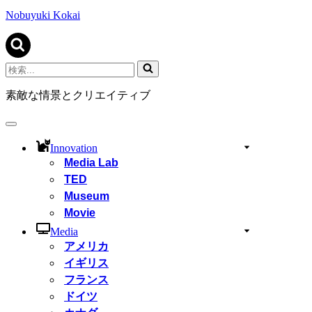
ビ
ゲ
Nobuyuki Kokai
ー
シ
ョ
ン
検
メ
索...
ニ
素敵な情景とクリエイティブ
ュ
ー
ナ
ビ
Innovation
ゲ
Media Lab
ー
TED
シ
ョ
Museum
ン
Movie
メ
ニ
Media
ュ
アメリカ
ー
イギリス
フランス
ドイツ