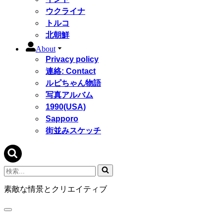
ウクライナ
トルコ
北朝鮮
About
Privacy policy
連絡: Contact
ルピちゃん物語
写真アルバム
1990(USA)
Sapporo
街並みスケッチ
検
索...
素敵な情景とクリエイティブ
ナ