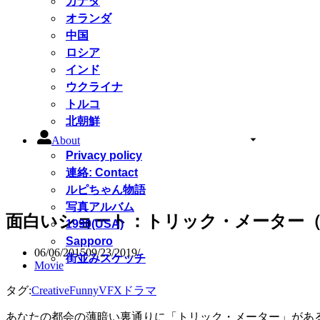
カナダ
オランダ
中国
ロシア
インド
ウクライナ
トルコ
北朝鮮
About
Privacy policy
連絡: Contact
ルピちゃん物語
写真アルバム
面白いショート：トリック・メーター（Tric
1990(USA)
Sapporo
06/06/2015
09/23/2019
街並みスケッチ
Movie
タグ:
Creative
Funny
VFX
ドラマ
あなたの都会の薄暗い裏通りに「トリック・メーター」があ