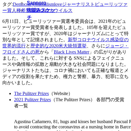
Sapporo
タグ:
Democracy
Journalism
love
ジャーナリスト
ピューリッツァ
街並みスケッ
ー賞
人種差別
新型コロナウイルス
チ
6月11日、ピューリッツァー賞選考委員会は、2021年のピュ
ーリッツァー賞受賞者を発表しました。105年を迎えたピュ
ーリッツァー賞ですが、2020年はジャーナリズムにとって特
別な年として記憶されました。
新型コロナウイルス感染症の
世界的流行
と
歴史的な2020米大統領選挙
、さらに
ジョージ・
フロイドさんの死
から「
Black Lives Matter
」の広がりがあり
ました。そして、これらに対する SNSによるフェイクニュ
ースや偽情報の拡散と扇動が大きな社会問題になりました。
ジャーナリストたちは、コロナ禍においても正確な報道とメ
ディアの役割を果たすため、権力と警察、暴力、犯罪に立ち
向かいました。
The Pulitzer Prizes
（Website）
2021 Pulitzer Prizes
（The Pulitzer Prizes） 各部門の受賞
者一覧
Agustina Cañamero, 81, hugs and kisses her husband Pascual Pér
to avoid contracting the coronavirus at a nursing home in Barc