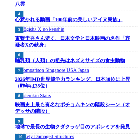
八雲
心惹かれる動画「100年前の美しいアイヌ民族」
東野圭吾さん逝く、日本文学と日本映画の名作「容
疑者Xの献身」
哺乳類（人類）の祖先はネズミサイズの食虫動物
2026年IMD世界競争力ランキング、日本30位に上昇
（昨年は35位）
映画史上最も有名なポチョムキンの階段シーン（オ
デッサの階段）
地球で最長の生物クダクラゲ目のアポレミアを発見