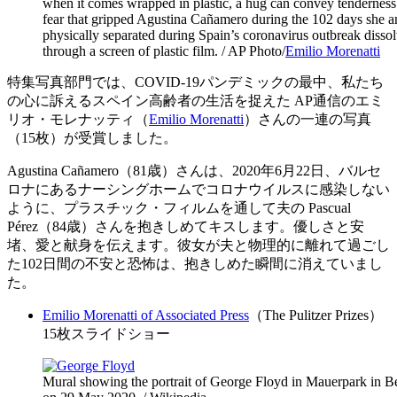
when it comes wrapped in plastic, a hug can convey tenderness 
fear that gripped Agustina Cañamero during the 102 days she a
physically separated during Spain’s coronavirus outbreak diss
through a screen of plastic film. / AP Photo/
Emilio Morenatti
特集写真部門では、COVID-19パンデミックの最中、私たち
の心に訴えるスペイン高齢者の生活を捉えた AP通信のエミ
リオ・モレナッティ（
Emilio Morenatti
）さんの一連の写真
（15枚）が受賞しました。
Agustina Cañamero（81歳）さんは、2020年6月22日、バルセ
ロナにあるナーシングホームでコロナウイルスに感染しない
ように、プラスチック・フィルムを通して夫の Pascual
Pérez（84歳）さんを抱きしめてキスします。優しさと安
堵、愛と献身を伝えます。彼女が夫と物理的に離れて過ごし
た102日間の不安と恐怖は、抱きしめた瞬間に消えていまし
た。
Emilio Morenatti of Associated Press
（The Pulitzer Prizes）
15枚スライドショー
Mural showing the portrait of George Floyd in Mauerpark in Be