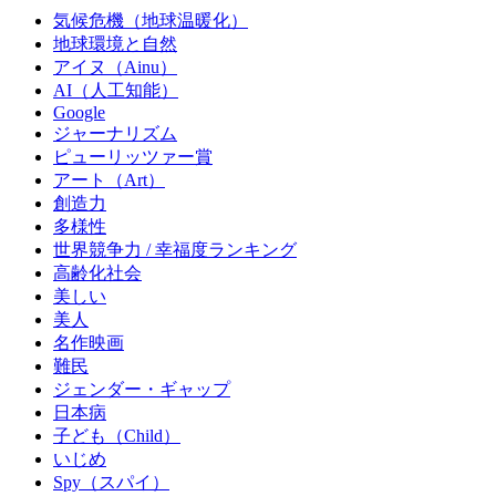
気候危機（地球温暖化）
地球環境と自然
アイヌ（Ainu）
AI（人工知能）
Google
ジャーナリズム
ピューリッツァー賞
アート（Art）
創造力
多様性
世界競争力 / 幸福度ランキング
高齢化社会
美しい
美人
名作映画
難民
ジェンダー・ギャップ
日本病
子ども（Child）
いじめ
Spy（スパイ）