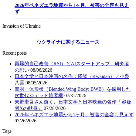
2026年ベネズエラ地震から1ヶ月、被害の全容も見え
ず
Invasion of Ukraine
ウクライナに関するニュース
Recent posts
再帰的自己改善（RSI）とAIスタートアップ、研究者
の思い
08/06/2026
日本文学と日本映画の名作：怪談（Kwaidan）／小泉
八雲
08/05/2026
翼胴一体形状（Blended Wing Body: BWB）を採用した
次世代ジェット旅客機
07/31/2026
東野圭吾さん逝く、日本文学と日本映画の名作「容疑
者Xの献身」
07/28/2026
2026年ベネズエラ地震から1ヶ月、被害の全容も見えず
07/26/2026
Tags