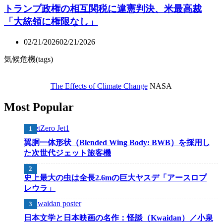
トランプ政権の相互関税に違憲判決、米最高裁
「大統領に権限なし」
02/21/2026
02/21/2026
気候危機(tags)
The Effects of Climate Change
NASA
Most Popular
翼胴一体形状（Blended Wing Body: BWB）を採用し
た次世代ジェット旅客機
史上最大の虫は全長2.6mの巨大ヤスデ「アースロプ
レウラ」
日本文学と日本映画の名作：怪談（Kwaidan）／小泉