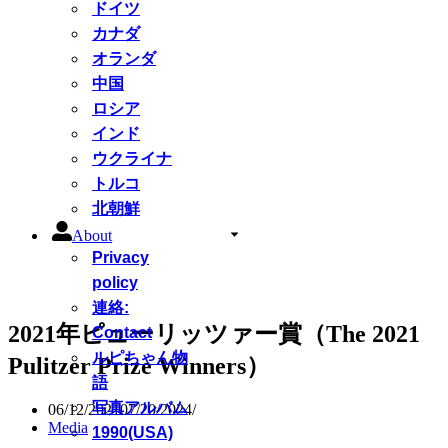
ドイツ
カナダ
オランダ
中国
ロシア
インド
ウクライナ
トルコ
北朝鮮
About
Privacy
policy
連絡:
2021年ピューリッツァー賞（The 2021
Contact
ルピちゃん物
Pulitzer Prize Winners）
語
写真アルバム
06/12/2021
07/20/2024
Media
1990(USA)