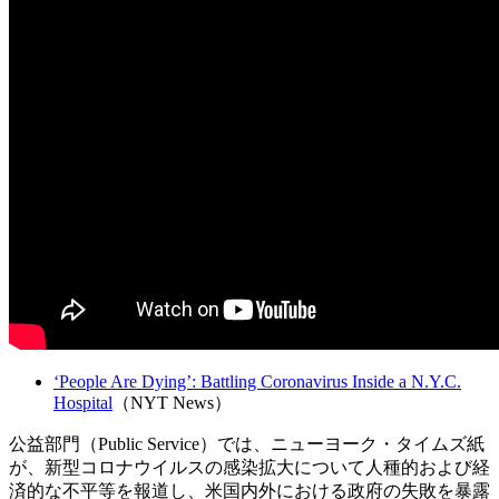
‘People Are Dying’: Battling Coronavirus Inside a N.Y.C.
Hospital
（NYT News）
公益部門（Public Service）では、ニューヨーク・タイムズ紙
が、新型コロナウイルスの感染拡大について人種的および経
済的な不平等を報道し、米国内外における政府の失敗を暴露