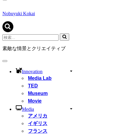
ナ
ビ
ゲ
Nobuyuki Kokai
ー
シ
ョ
ン
検
メ
索...
ニ
素敵な情景とクリエイティブ
ュ
ー
ナ
ビ
Innovation
ゲ
Media Lab
ー
シ
TED
ョ
Museum
ン
Movie
メ
ニ
Media
ュ
アメリカ
ー
イギリス
フランス