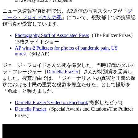
on 29 May 2020. / Wikipedia
ニュース速報写真部門では、AP通信の写真スタッフが「
ジ
ョージ・フロイドさんの死
」について、複数都市での抗議記
録写真が受賞しています。
Photography Staff of Associated Press
（The Pulitzer Prizes）
15枚スライドショー
AP wins 2 Pulitzers for photos of pandemic pain, US
unrest
（6/12 AP）
ジョージ・フロイドさんの死を撮影した、当時17歳のダルネ
ラ・フレージャー（
Darnella Frazier
）さんが特別賞を受賞し
ました。授賞理由では、「ジャーナリストの真実と正義の探
求における市民の重要な役割を際立たせた」として撮影を
「勇敢」と称えました。
Darnella Frazier’s video on Facebook
撮影したビデオ
Darnella Frazier
（Special Awards and Citations/The Pulitzer
Prizes）