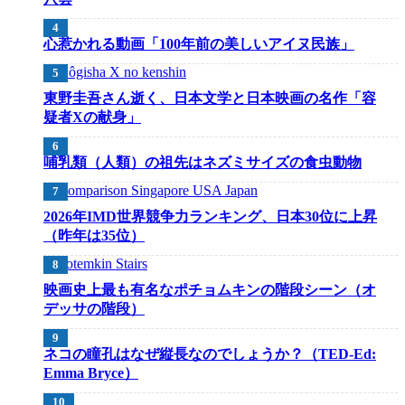
心惹かれる動画「100年前の美しいアイヌ民族」
東野圭吾さん逝く、日本文学と日本映画の名作「容
疑者Xの献身」
哺乳類（人類）の祖先はネズミサイズの食虫動物
2026年IMD世界競争力ランキング、日本30位に上昇
（昨年は35位）
映画史上最も有名なポチョムキンの階段シーン（オ
デッサの階段）
ネコの瞳孔はなぜ縦長なのでしょうか？（TED-Ed:
Emma Bryce）