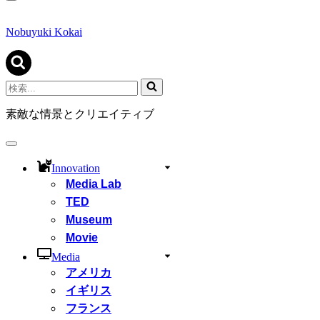
ナ
ビ
ゲ
Nobuyuki Kokai
ー
シ
ョ
ン
検
メ
索...
ニ
素敵な情景とクリエイティブ
ュ
ー
ナ
ビ
Innovation
ゲ
Media Lab
ー
シ
TED
ョ
Museum
ン
Movie
メ
ニ
Media
ュ
アメリカ
ー
イギリス
フランス