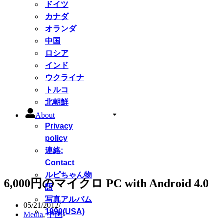
ドイツ
カナダ
オランダ
中国
ロシア
インド
ウクライナ
トルコ
北朝鮮
About
Privacy
policy
連絡:
Contact
ルピちゃん物
6,000円のマイクロ PC with Android 4.0
語
写真アルバム
05/21/2012
1990(USA)
Media
,
中国