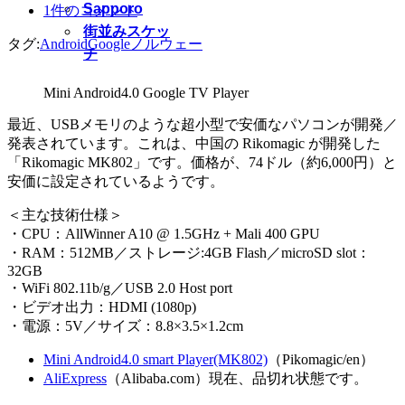
Sapporo
1件のコメント
街並みスケッ
タグ:
Android
Google
ノルウェー
チ
Mini Android4.0 Google TV Player
最近、USBメモリのような超小型で安価なパソコンが開発／
発表されています。これは、中国の Rikomagic が開発した
「Rikomagic MK802」です。価格が、74ドル（約6,000円）と
安価に設定されているようです。
＜主な技術仕様＞
・CPU：AllWinner A10 @ 1.5GHz + Mali 400 GPU
・RAM：512MB／ストレージ:4GB Flash／microSD slot：
32GB
・WiFi 802.11b/g／USB 2.0 Host port
・ビデオ出力：HDMI (1080p)
・電源：5V／サイズ：8.8×3.5×1.2cm
Mini Android4.0 smart Player(MK802)
（Pikomagic/en）
AliExpress
（Alibaba.com）現在、品切れ状態です。