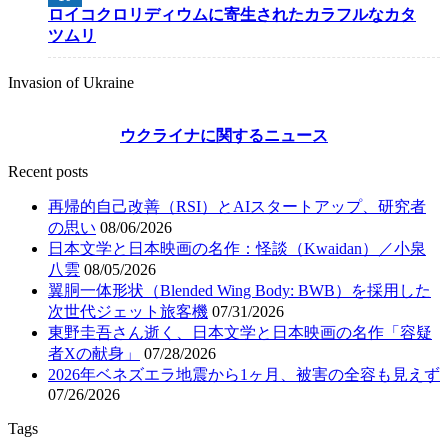
ロイコクロリディウムに寄生されたカラフルなカタ
ツムリ
Invasion of Ukraine
ウクライナに関するニュース
Recent posts
再帰的自己改善（RSI）とAIスタートアップ、研究者
の思い
08/06/2026
日本文学と日本映画の名作：怪談（Kwaidan）／小泉
八雲
08/05/2026
翼胴一体形状（Blended Wing Body: BWB）を採用した
次世代ジェット旅客機
07/31/2026
東野圭吾さん逝く、日本文学と日本映画の名作「容疑
者Xの献身」
07/28/2026
2026年ベネズエラ地震から1ヶ月、被害の全容も見えず
07/26/2026
Tags