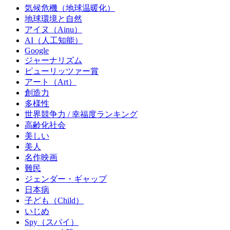
気候危機（地球温暖化）
地球環境と自然
アイヌ（Ainu）
AI（人工知能）
Google
ジャーナリズム
ピューリッツァー賞
アート（Art）
創造力
多様性
世界競争力 / 幸福度ランキング
高齢化社会
美しい
美人
名作映画
難民
ジェンダー・ギャップ
日本病
子ども（Child）
いじめ
Spy（スパイ）